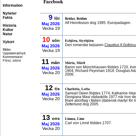
Facebook
Information
Nyheter
9
Fakta
Reidar, Reidun
lör
Alf Henriksson dog 1995. Europadagen.
Maj
2026
Historia
Vecka 19
Kultur
Natur
10
Esbjörn, Styrbjörn
sön
Vykort
Den romerske kejsaren
Claudius II Gothicu
Maj
2026
Bilder
Vecka 19
Uppdaterat/nytt
Kommentarer
11
Först, störst
Märta, Märit
mån
Baron von Münchhausen föddes 1720, Irvin
Maj
2026
1904, Richard Feynman 1918. Douglas Ada
Vecka 20
2006.
12
Charlotta, Lotta
tis
Samuel Owen föddes 1774, Katharine Hepbu
Maj
2026
Giorgiana Masi vådasköts 1977 när hon de
Vecka 20
friare abortlag i Italien (italiensk martyr fö
Zetterlund dog 2005.
13
Linnea, Linn
ons
Carl von Linné föddes 1707.
Maj
2026
Vecka 20