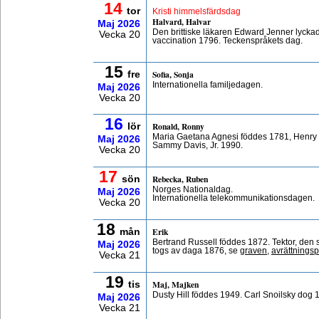
14
tor
Kristi himmelsfärdsdag
Halvard, Halvar
Maj
2026
Den brittiske läkaren Edward Jenner lycka
Vecka 20
vaccination 1796. Teckenspråkets dag.
15
Sofia, Sonja
fre
Internationella familjedagen.
Maj
2026
Vecka 20
16
Ronald, Ronny
lör
Maria Gaetana Agnesi föddes 1781, Henry 
Maj
2026
Sammy Davis, Jr. 1990.
Vecka 20
17
Rebecka, Ruben
sön
Norges Nationaldag.
Maj
2026
Internationella telekommunikationsdagen.
Vecka 20
18
Erik
mån
Bertrand Russell föddes 1872. Tektor, den si
Maj
2026
togs av daga 1876, se
graven
,
avrättningsp
Vecka 21
19
Maj, Majken
tis
Dusty Hill föddes 1949. Carl Snoilsky dog 
Maj
2026
Vecka 21