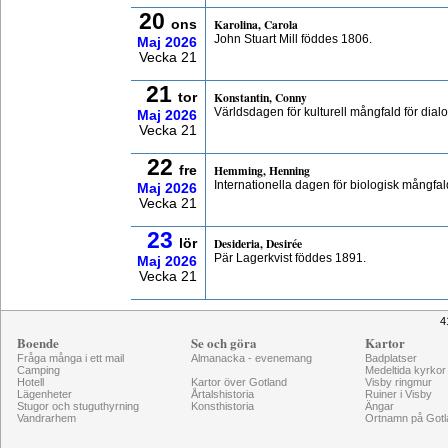
20
Karolina, Carola
ons
John Stuart Mill föddes 1806.
Maj
2026
Vecka 21
21
Konstantin, Conny
tor
Världsdagen för kulturell mångfald för dial
Maj
2026
Vecka 21
22
Hemming, Henning
fre
Internationella dagen för biologisk mångfal
Maj
2026
Vecka 21
23
Desideria, Desirée
lör
Pär Lagerkvist föddes 1891.
Maj
2026
Vecka 21
4
Boende
Se och göra
Kartor
Fråga många i ett mail
Almanacka - evenemang
Badplatser
Camping
Medeltida kyrkor
Hotell
Kartor över Gotland
Visby ringmur
Lägenheter
Årtalshistoria
Ruiner i Visby
Stugor och stuguthyrning
Konsthistoria
Ängar
Vandrarhem
Ortnamn på Gotl