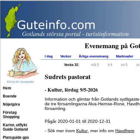
Evenemang på Got
I dag
Veckor
Årliga evenemang
Marknader
Vecka 32
:
må 3
ti 4
on 5
to
Sudrets pastorat
Klicka för slumpsidor
Hem
- Kultur, lördag 9/5-2026
Boende
Information och glimtar från Gotlands sydligast
de tre församlingarna Alva-Hemse-Rone, Havd
Nöje/göra
församling.
Företag
Shopping
Pågår 2020-01-01 till 2020-12-31
Kartor, utflykt
Guide Gotland
- Sök mer inom
Kultur
, mer info om
Havdhem
Platsguide gps