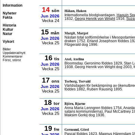
Information
14
Håkan, Hakon
sön
Nyheter
Internationella blodgivardagen.
Haquin Sp
Jun
2026
Fakta
1832,
Georg Henrik von Wright
1916,
Suza
Vecka 24
Historia
Kultur
15
Margit, Margot
mån
Natur
Nästan total solförmörkelse i Mesopotamien
Jun
2026
draken 1752. Erland Josephson föddes 192
Vykort
Vecka 25
Fitzgerald dog 1996.
Bilder
Uppdaterat/nytt
16
Kommentarer
Axel, Axelina
tis
Först, störst
Bloomsday. Geronimo föddes 1829, Stan La
Jun
2026
1938. Georg Henrik von Wright dog 2003, 
Vecka 25
17
Torborg, Torvald
ons
Världsdagen för bekämpning av ökenutbredn
Jun
2026
föddes 1882, Ruben Rausing 1895.
Vecka 25
18
Björn, Bjarne
tor
Anna Maria Lenngren föddes 1754, Anasta
Jun
2026
satans kommunisterna), Paul McCartney 1
Vecka 25
Maksim Gorkij dog 1936.
19
Germund, Görel
fre
Pascal föddes 1623, Magnus Härenstam 19
Jun
2026