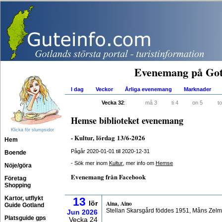
Evenemang på Got
I dag
Veckor
Årliga evenemang
Marknader
Vecka 32
:
må 3
ti 4
on 5
to
Hemse biblioteket evenemang
Klicka för slumpsidor
- Kultur, lördag 13/6-2026
Hem
Pågår 2020-01-01 till 2020-12-31
Boende
- Sök mer inom
Kultur
, mer info om
Hemse
Nöje/göra
Evenemang från Facebook
Företag
Shopping
Kartor, utflykt
13
Aina, Aino
lör
Guide Gotland
Stellan Skarsgård föddes 1951, Måns Zelm
Jun
2026
Platsguide gps
Vecka 24