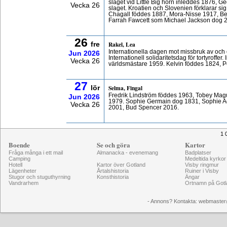
slaget vid Little Big horn inleddes 1876, 
Vecka 26
slaget. Kroatien och Slovenien förklarar si
Chagall föddes 1887, Mora-Nisse 1917, B
Farrah Fawcett som Michael Jackson dog 
26
Rakel, Lea
fre
Internationella dagen mot missbruk av och 
Jun
2026
Internationell solidaritetsdag för tortyroffe
Vecka 26
världsmästare 1959. Kelvin föddes 1824, P
27
Selma, Fingal
lör
Fredrik Lindström föddes 1963, Tobey Mag
Jun
2026
1979. Sophie Germain dog 1831, Sophie A
Vecka 26
2001, Bud Spencer 2016.
1 
Boende
Se och göra
Kartor
Fråga många i ett mail
Almanacka - evenemang
Badplatser
Camping
Medeltida kyrkor
Hotell
Kartor över Gotland
Visby ringmur
Lägenheter
Årtalshistoria
Ruiner i Visby
Stugor och stuguthyrning
Konsthistoria
Ängar
Vandrarhem
Ortnamn på Gotl
- Annons? Kontakta: webmaster@