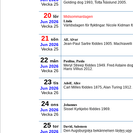
Golding dog 1993, Totta Näslund 2005.
Vecka 25
20
lör
Midsommardagen
Linda
Jun
2026
Världsdagen för flyktingar. Nicole Kidman
Vecka 25
21
Alf, Alvar
sön
Jean-Paul Sartre föddes 1905. Machiavelli
Jun
2026
Vecka 25
22
Paulina, Paula
mån
Meryl Streep föddes 1949. Fred Astaire do
Jun
2026
Hans Villius 2012.
Vecka 26
23
Adolf, Alice
tis
Carl Milles föddes 1875, Alan Turing 1912
Jun
2026
Vecka 26
24
Johannes
ons
Sissel Kyrkjebo föddes 1969.
Jun
2026
Vecka 26
25
David, Salomon
tor
Den Augsburgska bekännelsen lästes upp 1
Jun
2026