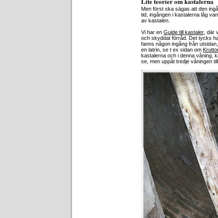
Lite teorier om kastalerna
Men först ska sägas att den ing
tid, ingången i kastalerna låg v
av kastalen.
Vi har en
Guide till kastaler
, där 
och skyddat förråd. Det tycks ha v
fanns någon ingång från utsidan,
en latrin, se t ex sidan om
Krutto
kastalerna och i denna våning, k
se, men uppåt tredje våningen till