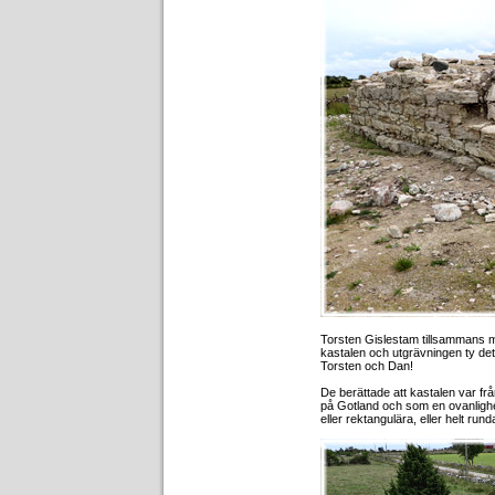
Torsten Gislestam tillsammans m
kastalen och utgrävningen ty de
Torsten och Dan!
De berättade att kastalen var frå
på Gotland och som en ovanlighet
eller rektangulära, eller helt rund