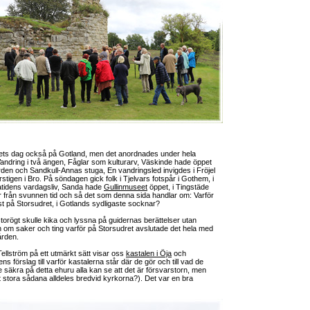
vets dag också på Gotland, men det anordnades under hela
andring i två ängen, Fåglar som kulturarv, Väskinde hade öppet
den och Sandkull-Annas stuga, En vandringsled invigdes i Fröjel
rstigen i Bro. På söndagen gick folk i Tjelvars fotspår i Gothem, i
atidens vardagsliv, Sanda hade
Gullinmuseet
öppet, i Tingstäde
r från svunnen tid och så det som denna sida handlar om: Varför
ust på Storsudret, i Gotlands sydligaste socknar?
torögt skulle kika och lyssna på guidernas berättelser utan
om saker och ting varför på Storsudret avslutade det hela med
ården.
Tellström på ett utmärkt sätt visar oss
kastalen i Öja
och
rens förslag till varför kastalerna står där de gör och till vad de
te säkra på detta ehuru alla kan se att det är försvarstorn, men
 stora sådana alldeles bredvid kyrkorna?). Det var en bra