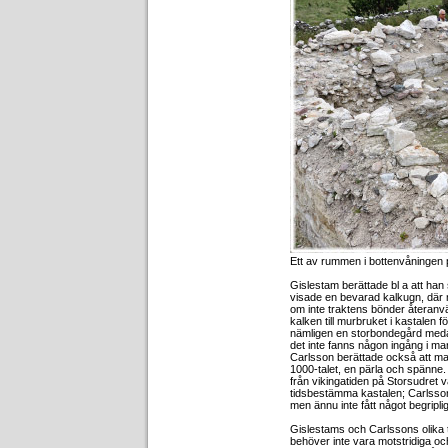
Ett av rummen i bottenvåningen 
Gislestam berättade bl a att ha
visade en bevarad kalkugn, där no
om inte traktens bönder återanvä
kalken till murbruket i kastalen 
nämligen en storbondegård medan
det inte fanns någon ingång i ma
Carlsson berättade också att man 
1000-talet, en pärla och spänne.
från vikingatiden på Storsudret v
tidsbestämma kastalen; Carlsson 
men ännu inte fått något begriplig
Gislestams och Carlssons olika t
behöver inte vara motstridiga och 