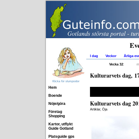
Ev
I dag
Veckor
Årliga e
Vecka 32
:
m
Kulturarvets dag, 1
Klicka för slumpsidor
Hem
Boende
Kulturarvets dag 201
Nöje/göra
Artiklar, Öja
Företag
Shopping
Kartor, utflykt
Guide Gotland
Platsguide gps