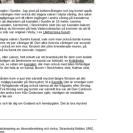
astalen i Sundre. Jag stod på bottenvåningen och tog kortet uppåt.
rsta våningen men också det slagna valvet i nästa våning, dvs taket
dagligstuga och till vilken ingången i andra våning på kastalerna
 om att diametern på kastalen i Sundre är 15 meter, samma
astalen, kärntornet, i Stockholms slott (du ser kastalen bakom
kikar du förresten på hela Vädersolstavlan så kommer du att få
tår var original i Visby, t ex
Liljehornska huset
).
lagna valvet i Sundre kastal, valv som man också borde kunna
fanns ett par våningar till. Den allra översta våningen var avsedd
 också en inre mur, förutom det yttre krenelerade muren; på
 ha funnit ett stenvalv i toppen.
t, eller valven, helt enkelt var ett brandskydd för dem som bodde
t nämligen att åtminstone en kastal var bebodd, se
Kräklingbo
ckså, se sidan om
kastalen
, där man också med tiden förfärdigat
ör det hela är en kastal, liksom i Stockholms slott, Kalmar slott,
rden kom vi just inte särskilt mycket längre förutom att det
 möjliga kastaler på Storsudret, bl a
Kastelle
(det är smedjan som
. I förbigående vill jag också nämna att det frågades efter förslag
 Två förslag som jag tyckte var särskilt bra var att Dan Carlsson
 det andra kom från Gislestam själv, nämligen de medeltida
r lite om.
ra där och lär dig om Gotland och hembygden. Det är bra mycket
ekämpning av ökenutbredning och torka. Stravinskij föddes 1882,
895.