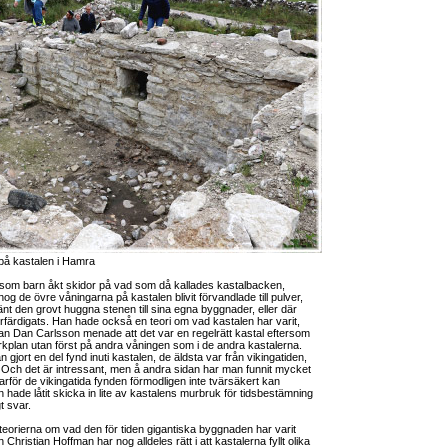
på kastalen i Hamra
n som barn åkt skidor på vad som då kallades kastalbacken,
g de övre våningarna på kastalen blivit förvandlade till pulver,
nt den grovt huggna stenen till sina egna byggnader, eller där
förfärdigats. Han hade också en teori om vad kastalen har varit,
 Dan Carlsson menade att det var en regelrätt kastal eftersom
rkplan utan först på andra våningen som i de andra kastalerna.
gjort en del fynd inuti kastalen, de äldsta var från vikingatiden,
 Och det är intressant, men å andra sidan har man funnit mycket
arför de vikingatida fynden förmodligen inte tvärsäkert kan
hade låtit skicka in lite av kastalens murbruk för tidsbestämning
t svar.
eorierna om vad den för tiden gigantiska byggnaden har varit
Christian Hoffman har nog alldeles rätt i att kastalerna fyllt olika