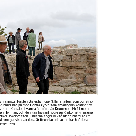
mra mötte Torsten Gislestam upp (killen i hatten, som bor strax
, han håller bl a på med Hamra kyrka som småningom kommer att
yrkor). Kastalen i Hamra är större än Kruttornet, 14x11 meter
ian Hoffman, och den kan ha varit högre än Kruttornet (murarna
rtikel i lokalpressen. Christian säger också att en kastal är ett
ning har visat att detta är förenklat och att de har haft flera
pliga gång.