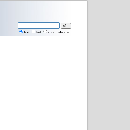
text
bild
karta
info
,
a-ö