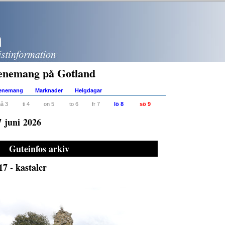
enemang på Gotland
venemang
Marknader
Helgdagar
å 3
ti 4
on 5
to 6
fr 7
lö 8
sö 9
7 juni 2026
Guteinfos arkiv
7 - kastaler