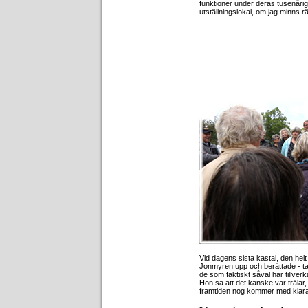
funktioner under deras tusenåriga
utställningslokal, om jag minns rä
Vid dagens sista kastal, den hel
Jonmyren upp och berättade - t
de som faktiskt såväl har tillv
Hon sa att det kanske var trälar
framtiden nog kommer med klarar