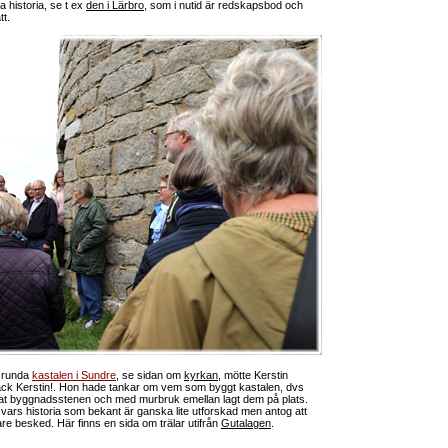
 historia, se t ex
den i Lärbro
, som i nutid är redskapsbod och
tt.
t runda
kastalen i Sundre
, se sidan om
kyrkan
, mötte Kerstin
ack Kerstin!. Hon hade tankar om vem som byggt kastalen, dvs
erkat byggnadsstenen och med murbruk emellan lagt dem på plats.
, vars historia som bekant är ganska lite utforskad men antog att
e besked. Här finns en sida om trälar utifrån
Gutalagen
.