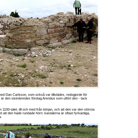
ed Dan Carlsson, som också var tillstädes, redogjorde för
t är den sistnämndes företag Arendus som utfört den - tack
n 1100-talet, till och med från början, och att den var den största
 att den hade rundade hörn: kastalerna är oftast fyrkantiga,
a.