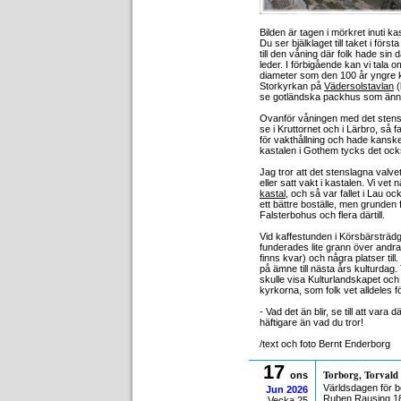
Bilden är tagen i mörkret inuti k
Du ser bjälklaget till taket i fö
till den våning där folk hade sin 
leder. I förbigående kan vi tala
diameter som den 100 år yngre k
Storkyrkan på
Vädersolstavlan
(
se gotländska packhus som ännu s
Ovanför våningen med det stens
se i Kruttornet och i Lärbro, så 
för vakthållning och hade kanske
kastalen i Gothem tycks det också
Jag tror att det stenslagna valve
eller satt vakt i kastalen. Vi ve
kastal
, och så var fallet i Lau o
ett bättre boställe, men grunden f
Falsterbohus och flera därtill.
Vid kaffestunden i Körsbärsträdgå
funderades lite grann över andra
finns kvar) och några platser till
på ämne till nästa års kulturdag.
skulle visa Kulturlandskapet och
kyrkorna, som folk vet alldeles fö
- Vad det än blir, se till att va
häftigare än vad du tror!
/text och foto Bernt Enderborg
17
Torborg, Torvald
ons
Världsdagen för b
Jun
2026
Ruben Rausing 1
Vecka 25