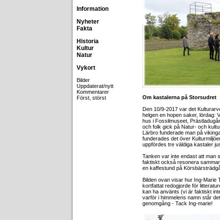
Information
Nyheter
Fakta
Historia
Kultur
Natur
Vykort
Bilder
Uppdaterat/nytt
Kommentarer
Om kastalerna på Storsudret
Först, störst
Den 10/9-2017 var det Kulturar
helgen en hopen saker, lördag: V
hus i Fossilmuseet, Prästladugår
och folk gick på Natur- och kultu
Lärbro funderade man på viking
funderades det över Kulturmiljöe
uppfördes tre väldiga kastaler j
Tanken var inte endast att man s
faktiskt också resonera samman 
en kaffestund på Körsbärsträdg
Bilden ovan visar hur Ing-Marie 
kortfattat redogjorde för litteratu
kan ha använts (vi är faktiskt in
varför i himmelens namn står det
genomgång - Tack Ing-marie!