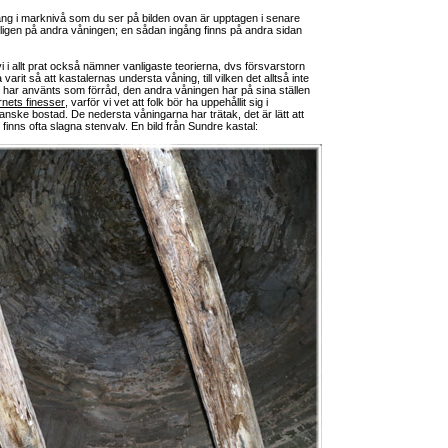
ång i marknivå som du ser på bilden ovan är upptagen i senare
anligen på andra våningen; en sådan ingång finns på andra sidan
vi i allt prat också nämner vanligaste teorierna, dvs försvarstorn
arit så att kastalernas understa våning, till vilken det alltså inte
 har använts som förråd, den andra våningen har på sina ställen
rnets finesser
, varför vi vet att folk bör ha uppehållit sig i
anske bostad. De nedersta våningarna har trätak, det är lätt att
 finns ofta slagna stenvalv. En bild från Sundre kastal: