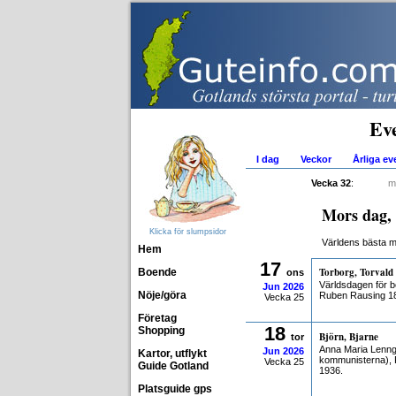
Ev
I dag
Veckor
Årliga e
Vecka 32
:
m
Mors dag, 
Klicka för slumpsidor
Världens bästa 
Hem
17
Torborg, Torvald
Boende
ons
Världsdagen för b
Jun
2026
Nöje/göra
Ruben Rausing 1
Vecka 25
Företag
18
Shopping
Björn, Bjarne
tor
Anna Maria Lenng
Jun
2026
Kartor, utflykt
kommunisterna), 
Vecka 25
Guide Gotland
1936.
Platsguide gps