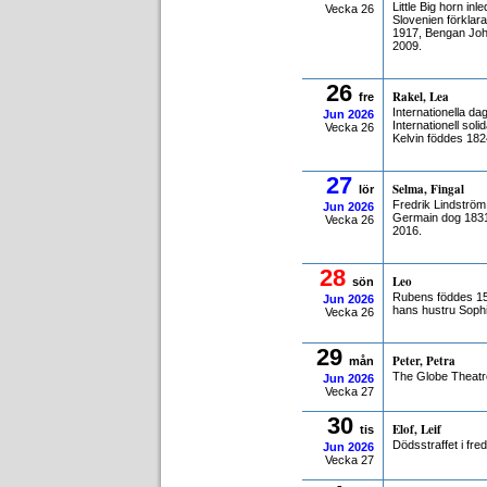
Little Big horn i
Vecka 26
Slovenien förklar
1917, Bengan Joh
2009.
26
Rakel, Lea
fre
Internationella d
Jun
2026
Internationell sol
Vecka 26
Kelvin föddes 182
27
Selma, Fingal
lör
Fredrik Lindströ
Jun
2026
Germain dog 1831
Vecka 26
2016.
28
Leo
sön
Rubens föddes 15
Jun
2026
hans hustru Soph
Vecka 26
29
Peter, Petra
mån
The Globe Theatr
Jun
2026
Vecka 27
30
Elof, Leif
tis
Dödsstraffet i fre
Jun
2026
Vecka 27