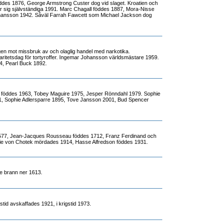
nleddes 1876, George Armstrong Custer dog vid slaget. Kroatien och
ar sig självständiga 1991. Marc Chagall föddes 1887, Mora-Nisse
ansson 1942. Såväl Farrah Fawcett som Michael Jackson dog
agen mot missbruk av och olaglig handel med narkotika.
idaritetsdag för tortyroffer. Ingemar Johansson världsmästare 1959.
4, Pearl Buck 1892.
m föddes 1963, Tobey Maguire 1975, Jesper Rönndahl 1979. Sophie
, Sophie Adlersparre 1895, Tove Jansson 2001, Bud Spencer
77, Jean-Jacques Rousseau föddes 1712, Franz Ferdinand och
ie von Chotek mördades 1914, Hasse Alfredson föddes 1931.
e brann ner 1613.
dstid avskaffades 1921, i krigstid 1973.