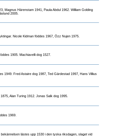
23, Magnus Härenstam 1941, Paula Abdul 1962. William Golding
äslund 2005.
lyktingar. Nicole Kidman föddes 1967, Özz Nujen 1975.
föddes 1905. Machiavelli dog 1527.
es 1949. Fred Astaire dog 1987, Ted Gärdestad 1997, Hans Villius
s 1875, Alan Turing 1912. Jonas Salk dog 1995.
öddes 1969.
ekännelsen lästes upp 1530 i den tyska riksdagen, slaget vid