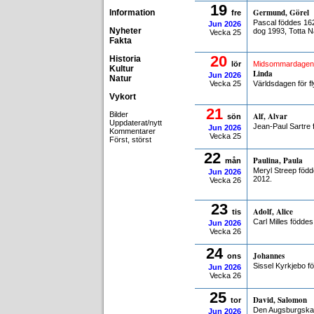
19
Germund, Görel
Information
fre
Pascal föddes 16
Jun
2026
Nyheter
dog 1993, Totta N
Vecka 25
Fakta
20
Historia
lör
Midsommardagen
Kultur
Linda
Jun
2026
Natur
Vecka 25
Världsdagen för f
Vykort
21
Bilder
Alf, Alvar
sön
Uppdaterat/nytt
Jean-Paul Sartre 
Jun
2026
Kommentarer
Vecka 25
Först, störst
22
Paulina, Paula
mån
Meryl Streep född
Jun
2026
2012.
Vecka 26
23
Adolf, Alice
tis
Carl Milles födde
Jun
2026
Vecka 26
24
Johannes
ons
Sissel Kyrkjebo f
Jun
2026
Vecka 26
25
David, Salomon
tor
Den Augsburgska b
Jun
2026