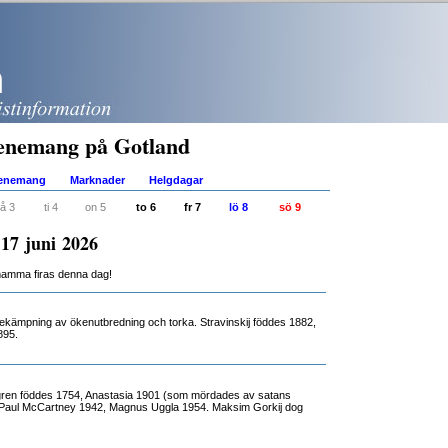
enemang på Gotland
venemang
Marknader
Helgdagar
å 3
ti 4
on 5
to 6
fr 7
lö 8
sö 9
17 juni 2026
mamma firas denna dag!
ekämpning av ökenutbredning och torka. Stravinskij föddes 1882,
895.
ren föddes 1754, Anastasia 1901 (som mördades av satans
Paul McCartney 1942, Magnus Uggla 1954. Maksim Gorkij dog