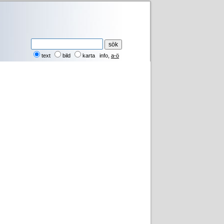
text
bild
karta
info
,
a-ö