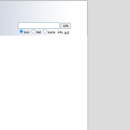
text
bild
karta
info
,
a-ö