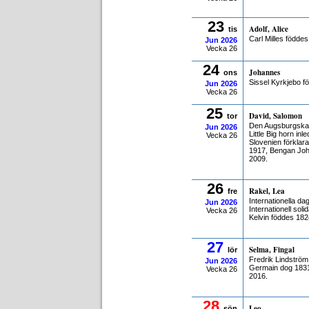
23
Adolf, Alice
tis
Carl Milles födde
Jun
2026
Vecka 26
24
Johannes
ons
Sissel Kyrkjebo f
Jun
2026
Vecka 26
25
David, Salomon
tor
Den Augsburgska b
Jun
2026
Little Big horn i
Vecka 26
Slovenien förklar
1917, Bengan Joh
2009.
26
Rakel, Lea
fre
Internationella d
Jun
2026
Internationell sol
Vecka 26
Kelvin föddes 182
27
Selma, Fingal
lör
Fredrik Lindströ
Jun
2026
Germain dog 1831
Vecka 26
2016.
28
Leo
sön