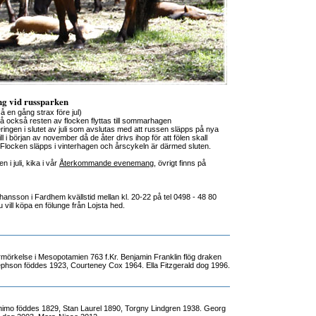
 vid russparken
å en gång strax före jul)
 då också resten av flocken flyttas till sommarhagen
ringen i slutet av juli som avslutas med att russen släpps på nya
ll i början av november då de åter drivs ihop för att fölen skall
as. Flocken släpps i vinterhagen och årscykeln är därmed sluten.
 i juli, kika i vår
Återkommande evenemang
, övrigt finns på
hansson i Fardhem kvällstid mellan kl. 20-22 på tel 0498 - 48 80
 vill köpa en fölunge från Lojsta hed.
örmörkelse i Mesopotamien 763 f.Kr. Benjamin Franklin flög draken
phson föddes 1923, Courteney Cox 1964. Ella Fitzgerald dog 1996.
imo föddes 1829, Stan Laurel 1890, Torgny Lindgren 1938. Georg