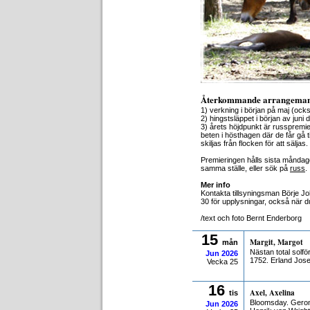
Återkommande arrangemang
1) verkning i början på maj (ocks
2) hingstsläppet i början av juni
3) årets höjdpunkt är russpremie
beten i hösthagen där de får gå ti
skiljas från flocken för att sälj
Premieringen hålls sista måndagen
samma ställe, eller sök på
russ
.
Mer info
Kontakta tillsyningsman Börje Jo
30 för upplysningar, också när du
/text och foto Bernt Enderborg
15
Margit, Margot
mån
Nästan total solf
Jun
2026
1752. Erland Jose
Vecka 25
16
Axel, Axelina
tis
Bloomsday. Geron
Jun
2026