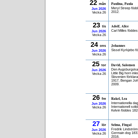
22
Paulina, Paula
mån
Meryl Streep född
Jun
2026
2012.
Vecka 26
23
Adolf, Alice
tis
Carl Milles födde
Jun
2026
Vecka 26
24
Johannes
ons
Sissel Kyrkjebo f
Jun
2026
Vecka 26
25
David, Salomon
tor
Den Augsburgska b
Jun
2026
Little Big horn i
Vecka 26
Slovenien förklar
1917, Bengan Joh
2009.
26
Rakel, Lea
fre
Internationella d
Jun
2026
Internationell sol
Vecka 26
Kelvin föddes 182
27
Selma, Fingal
lör
Fredrik Lindströ
Jun
2026
Germain dog 1831
Vecka 26
2016.