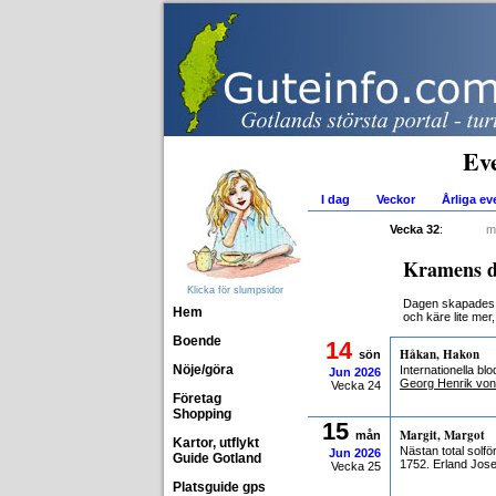
Ev
I dag
Veckor
Årliga e
Vecka 32
:
m
Kramens d
Klicka för slumpsidor
Dagen skapades i
Hem
och käre lite mer
Boende
14
Håkan, Hakon
sön
Nöje/göra
Internationella b
Jun
2026
Georg Henrik von
Vecka 24
Företag
Shopping
15
Margit, Margot
mån
Kartor, utflykt
Nästan total solf
Jun
2026
Guide Gotland
1752. Erland Jose
Vecka 25
Platsguide gps