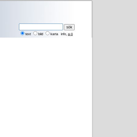
text
bild
karta
info
,
a-ö