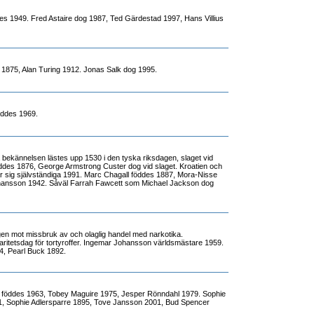
es 1949. Fred Astaire dog 1987, Ted Gärdestad 1997, Hans Villius
s 1875, Alan Turing 1912. Jonas Salk dog 1995.
öddes 1969.
ekännelsen lästes upp 1530 i den tyska riksdagen, slaget vid
nleddes 1876, George Armstrong Custer dog vid slaget. Kroatien och
ar sig självständiga 1991. Marc Chagall föddes 1887, Mora-Nisse
ansson 1942. Såväl Farrah Fawcett som Michael Jackson dog
agen mot missbruk av och olaglig handel med narkotika.
idaritetsdag för tortyroffer. Ingemar Johansson världsmästare 1959.
4, Pearl Buck 1892.
m föddes 1963, Tobey Maguire 1975, Jesper Rönndahl 1979. Sophie
, Sophie Adlersparre 1895, Tove Jansson 2001, Bud Spencer