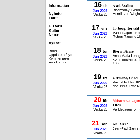
16
Axel, Axelina
Information
tis
Bloomsday. Geron
Jun
2026
Nyheter
Henrik von Wrigh
Vecka 25
Fakta
17
Historia
Torborg, Torvald
ons
Kultur
Världsdagen för b
Jun
2026
Natur
Ruben Rausing 1
Vecka 25
Vykort
18
Björn, Bjarne
Bilder
tor
Uppdaterat/nytt
Anna Maria Lenng
Jun
2026
Kommentarer
kommunisterna), 
Vecka 25
Först, störst
1936.
19
Germund, Görel
fre
Pascal föddes 16
Jun
2026
dog 1993, Totta N
Vecka 25
20
lör
Midsommardagen
Linda
Jun
2026
Vecka 25
Världsdagen för f
21
Alf, Alvar
sön
Jean-Paul Sartre 
Jun
2026
Vecka 25