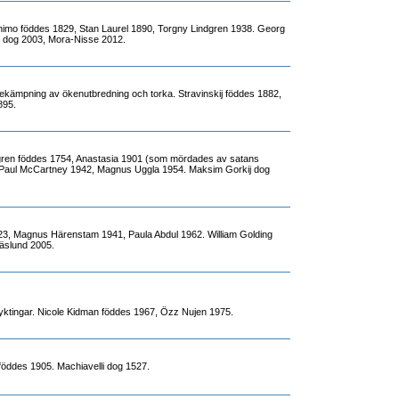
imo föddes 1829, Stan Laurel 1890, Torgny Lindgren 1938. Georg
t dog 2003, Mora-Nisse 2012.
ekämpning av ökenutbredning och torka. Stravinskij föddes 1882,
895.
ren föddes 1754, Anastasia 1901 (som mördades av satans
Paul McCartney 1942, Magnus Uggla 1954. Maksim Gorkij dog
23, Magnus Härenstam 1941, Paula Abdul 1962. William Golding
äslund 2005.
lyktingar. Nicole Kidman föddes 1967, Özz Nujen 1975.
föddes 1905. Machiavelli dog 1527.