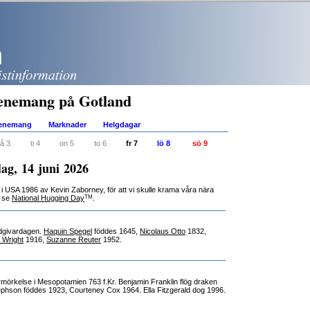
enemang på Gotland
venemang
Marknader
Helgdagar
å 3
ti 4
on 5
to 6
fr 7
lö 8
sö 9
ag, 14 juni 2026
 USA 1986 av Kevin Zaborney, för att vi skulle krama våra nära
TM
, se
National Hugging Day
.
lodgivardagen.
Haquin Spegel
föddes 1645,
Nicolaus Otto
1832,
 Wright
1916,
Suzanne Reuter
1952.
örmörkelse i Mesopotamien 763 f.Kr. Benjamin Franklin flög draken
phson föddes 1923, Courteney Cox 1964. Ella Fitzgerald dog 1996.