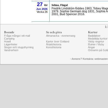
27
Selma, Fingal
lör
Fredrik Lindström föddes 1963, Tobey Mag
Jun
2026
1979. Sophie Germain dog 1831, Sophie A
Vecka 26
2001, Bud Spencer 2016.
1 
Boende
Se och göra
Kartor
Fråga många i ett mail
Almanacka - evenemang
Badplatser
Camping
Medeltida kyrkor
Hotell
Kartor över Gotland
Visby ringmur
Lägenheter
Årtalshistoria
Ruiner i Visby
Stugor och stuguthyrning
Konsthistoria
Ängar
Vandrarhem
Ortnamn på Gotl
- Annons? Kontakta: webmaster@