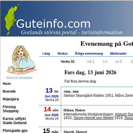
Evenemang på Got
I dag
Veckor
Årliga evenemang
Marknader
Vecka 32
:
må 3
ti 4
on 5
t
Fars dag, 13 juni 2026
Klicka för slumpsidor
Far firas denna dag.
Hem
13
Aina, Aino
Boende
lör
Stellan Skarsgård föddes 1951, Måns Zelm
Jun
2026
Nöje/göra
Vecka 24
Företag
14
Håkan, Hakon
sön
Shopping
Internationella blodgivardagen.
Haquin Sp
Jun
2026
1832,
Georg Henrik von Wright
1916,
Suza
Kartor, utflykt
Vecka 24
Guide Gotland
15
Platsguide gps
Margit, Margot
mån