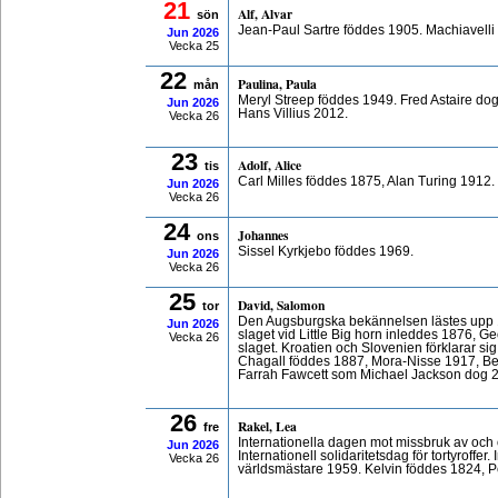
21
Alf, Alvar
sön
Jean-Paul Sartre föddes 1905. Machiavelli
Jun
2026
Vecka 25
22
Paulina, Paula
mån
Meryl Streep föddes 1949. Fred Astaire do
Jun
2026
Hans Villius 2012.
Vecka 26
23
Adolf, Alice
tis
Carl Milles föddes 1875, Alan Turing 1912
Jun
2026
Vecka 26
24
Johannes
ons
Sissel Kyrkjebo föddes 1969.
Jun
2026
Vecka 26
25
David, Salomon
tor
Den Augsburgska bekännelsen lästes upp 1
Jun
2026
slaget vid Little Big horn inleddes 1876, 
Vecka 26
slaget. Kroatien och Slovenien förklarar si
Chagall föddes 1887, Mora-Nisse 1917, B
Farrah Fawcett som Michael Jackson dog 
26
Rakel, Lea
fre
Internationella dagen mot missbruk av och 
Jun
2026
Internationell solidaritetsdag för tortyroffe
Vecka 26
världsmästare 1959. Kelvin föddes 1824, P