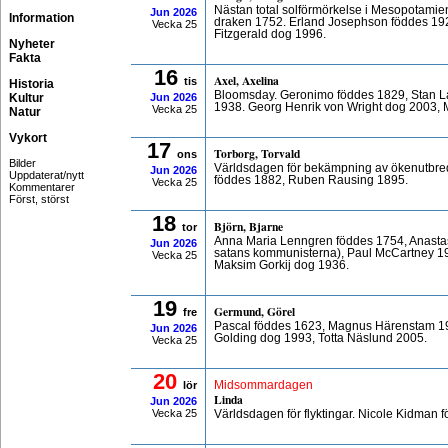
Nästan total solförmörkelse i Mesopotamien
Jun
2026
Information
draken 1752. Erland Josephson föddes 192
Vecka 25
Fitzgerald dog 1996.
Nyheter
Fakta
16
Axel, Axelina
tis
Historia
Bloomsday. Geronimo föddes 1829, Stan La
Kultur
Jun
2026
1938. Georg Henrik von Wright dog 2003, 
Vecka 25
Natur
Vykort
17
Torborg, Torvald
ons
Bilder
Världsdagen för bekämpning av ökenutbredn
Jun
2026
Uppdaterat/nytt
föddes 1882, Ruben Rausing 1895.
Vecka 25
Kommentarer
Först, störst
18
Björn, Bjarne
tor
Anna Maria Lenngren föddes 1754, Anasta
Jun
2026
satans kommunisterna), Paul McCartney 1
Vecka 25
Maksim Gorkij dog 1936.
19
Germund, Görel
fre
Pascal föddes 1623, Magnus Härenstam 19
Jun
2026
Golding dog 1993, Totta Näslund 2005.
Vecka 25
20
lör
Midsommardagen
Linda
Jun
2026
Vecka 25
Världsdagen för flyktingar. Nicole Kidman