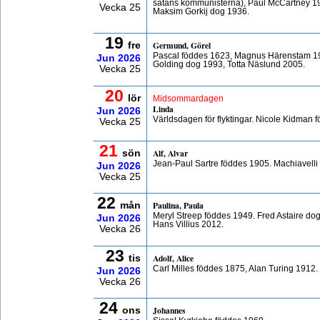
satans kommunisterna), Paul McCartney 1
Vecka 25
Maksim Gorkij dog 1936.
19
Germund, Görel
fre
Pascal föddes 1623, Magnus Härenstam 19
Jun
2026
Golding dog 1993, Totta Näslund 2005.
Vecka 25
20
lör
Midsommardagen
Linda
Jun
2026
Världsdagen för flyktingar. Nicole Kidman
Vecka 25
21
Alf, Alvar
sön
Jean-Paul Sartre föddes 1905. Machiavelli
Jun
2026
Vecka 25
22
Paulina, Paula
mån
Meryl Streep föddes 1949. Fred Astaire do
Jun
2026
Hans Villius 2012.
Vecka 26
23
Adolf, Alice
tis
Carl Milles föddes 1875, Alan Turing 1912
Jun
2026
Vecka 26
24
Johannes
ons