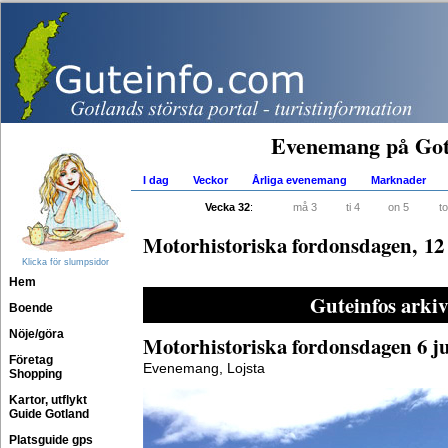
Evenemang på Got
I dag
Veckor
Årliga evenemang
Marknader
Vecka 32
:
må 3
ti 4
on 5
to
Motorhistoriska fordonsdagen, 12
Klicka för slumpsidor
Hem
Guteinfos arkiv
Boende
Nöje/göra
Motorhistoriska fordonsdagen 6 j
Företag
Evenemang, Lojsta
Shopping
Kartor, utflykt
Guide Gotland
Platsguide gps