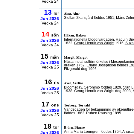
Vecka 24
13
Aina, Aino
lör
Stellan Skarsgård föddes 1951, Måns Zelm
Jun
2026
Vecka 24
14
Håkan, Hakon
sön
Internationella blodgivardagen.
Haquin Sp
Jun
2026
1832,
Georg Henrik von Wright
1916,
Suza
Vecka 24
15
Margit, Margot
mån
Nästan total solförmörkelse i Mesopotamien
Jun
2026
draken 1752. Erland Josephson föddes 192
Vecka 25
Fitzgerald dog 1996.
16
Axel, Axelina
tis
Bloomsday. Geronimo föddes 1829, Stan La
Jun
2026
1938. Georg Henrik von Wright dog 2003, 
Vecka 25
17
Torborg, Torvald
ons
Världsdagen för bekämpning av ökenutbredn
Jun
2026
föddes 1882, Ruben Rausing 1895.
Vecka 25
18
Björn, Bjarne
tor
Anna Maria Lenngren föddes 1754, Anasta
Jun
2026