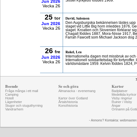
Sissel Kyrkjebo föddes 1969.
Jun
2026
Vecka 26
25
David, Salomon
tor
Den Augsburgska bekännelsen lästes upp 1
Jun
2026
slaget vid Little Big horn inleddes 1876, 
Vecka 26
slaget. Kroatien och Slovenien förklarar si
Chagall föddes 1887, Mora-Nisse 1917, B
Farrah Fawcett som Michael Jackson dog 
26
Rakel, Lea
fre
Internationella dagen mot missbruk av och 
Jun
2026
Internationell solidaritetsdag för tortyroffe
Vecka 26
världsmästare 1959. Kelvin föddes 1824, P
7
Boende
Se och göra
Kartor
Fråga många i ett mail
Almanacka - evenemang
Badplatser
Camping
Medeltida kyrkor
Hotell
Kartor över Gotland
Visby ringmur
Lägenheter
Årtalshistoria
Ruiner i Visby
Stugor och stuguthyrning
Konsthistoria
Ängar
Vandrarhem
Ortnamn på Gotl
- Annons? Kontakta: webmaster@