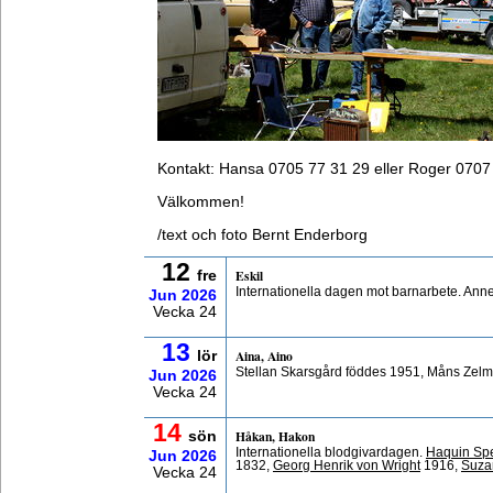
Kontakt: Hansa 0705 77 31 29 eller Roger 0707
Välkommen!
/text och foto Bernt Enderborg
12
Eskil
fre
Internationella dagen mot barnarbete. Ann
Jun
2026
Vecka 24
13
Aina, Aino
lör
Stellan Skarsgård föddes 1951, Måns Zelm
Jun
2026
Vecka 24
14
Håkan, Hakon
sön
Internationella blodgivardagen.
Haquin Sp
Jun
2026
1832,
Georg Henrik von Wright
1916,
Suza
Vecka 24