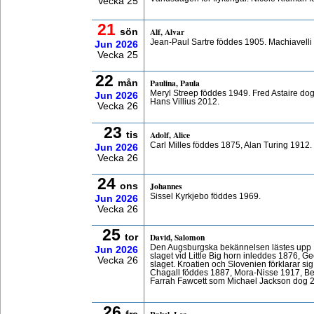
Vecka 25
21
Alf, Alvar
sön
Jean-Paul Sartre föddes 1905. Machiavelli
Jun
2026
Vecka 25
22
Paulina, Paula
mån
Meryl Streep föddes 1949. Fred Astaire do
Jun
2026
Hans Villius 2012.
Vecka 26
23
Adolf, Alice
tis
Carl Milles föddes 1875, Alan Turing 1912
Jun
2026
Vecka 26
24
Johannes
ons
Sissel Kyrkjebo föddes 1969.
Jun
2026
Vecka 26
25
David, Salomon
tor
Den Augsburgska bekännelsen lästes upp 1
Jun
2026
slaget vid Little Big horn inleddes 1876, 
Vecka 26
slaget. Kroatien och Slovenien förklarar si
Chagall föddes 1887, Mora-Nisse 1917, B
Farrah Fawcett som Michael Jackson dog 
26