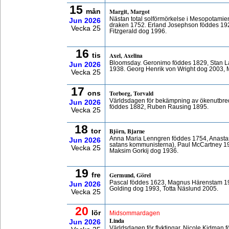
15
Margit, Margot
mån
Nästan total solförmörkelse i Mesopotamien
Jun
2026
draken 1752. Erland Josephson föddes 192
Vecka 25
Fitzgerald dog 1996.
16
Axel, Axelina
tis
Bloomsday. Geronimo föddes 1829, Stan La
Jun
2026
1938. Georg Henrik von Wright dog 2003, 
Vecka 25
17
Torborg, Torvald
ons
Världsdagen för bekämpning av ökenutbredn
Jun
2026
föddes 1882, Ruben Rausing 1895.
Vecka 25
18
Björn, Bjarne
tor
Anna Maria Lenngren föddes 1754, Anasta
Jun
2026
satans kommunisterna), Paul McCartney 1
Vecka 25
Maksim Gorkij dog 1936.
19
Germund, Görel
fre
Pascal föddes 1623, Magnus Härenstam 19
Jun
2026
Golding dog 1993, Totta Näslund 2005.
Vecka 25
20
lör
Midsommardagen
Linda
Jun
2026
Världsdagen för flyktingar. Nicole Kidman