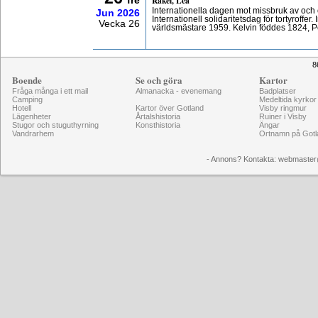
Rakel, Lea
fre
Internationella dagen mot missbruk av och 
Jun
2026
Internationell solidaritetsdag för tortyroffe
Vecka 26
världsmästare 1959. Kelvin föddes 1824, P
8
Boende
Se och göra
Kartor
Fråga många i ett mail
Almanacka - evenemang
Badplatser
Camping
Medeltida kyrkor
Hotell
Kartor över Gotland
Visby ringmur
Lägenheter
Årtalshistoria
Ruiner i Visby
Stugor och stuguthyrning
Konsthistoria
Ängar
Vandrarhem
Ortnamn på Gotl
- Annons? Kontakta: webmaster@