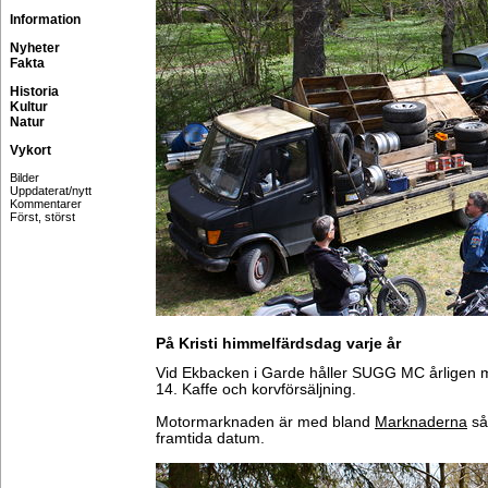
Information
Nyheter
Fakta
Historia
Kultur
Natur
Vykort
Bilder
Uppdaterat/nytt
Kommentarer
Först, störst
På Kristi himmelfärdsdag varje år
Vid Ekbacken i Garde håller SUGG MC årligen ma
14. Kaffe och korvförsäljning.
Motormarknaden är med bland
Marknaderna
så
framtida datum.