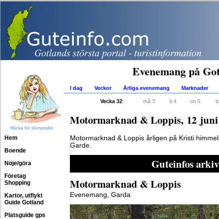
Evenemang på Got
I dag
Veckor
Årliga evenemang
Marknader
Vecka 32
:
må 3
ti 4
on 5
t
Motormarknad & Loppis, 12 juni
Klicka för slumpsidor
Hem
Motormarknad & Loppis årligen på Kristi himmel
Garde.
Boende
Guteinfos arkiv
Nöje/göra
Företag
Motormarknad & Loppis
Shopping
Evenemang, Garda
Kartor, utflykt
Guide Gotland
Platsguide gps