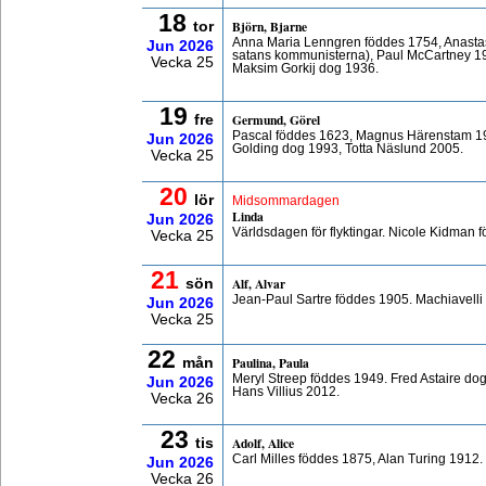
18
Björn, Bjarne
tor
Anna Maria Lenngren föddes 1754, Anasta
Jun
2026
satans kommunisterna), Paul McCartney 1
Vecka 25
Maksim Gorkij dog 1936.
19
Germund, Görel
fre
Pascal föddes 1623, Magnus Härenstam 19
Jun
2026
Golding dog 1993, Totta Näslund 2005.
Vecka 25
20
lör
Midsommardagen
Linda
Jun
2026
Världsdagen för flyktingar. Nicole Kidman
Vecka 25
21
Alf, Alvar
sön
Jean-Paul Sartre föddes 1905. Machiavelli
Jun
2026
Vecka 25
22
Paulina, Paula
mån
Meryl Streep föddes 1949. Fred Astaire do
Jun
2026
Hans Villius 2012.
Vecka 26
23
Adolf, Alice
tis
Carl Milles föddes 1875, Alan Turing 1912
Jun
2026
Vecka 26