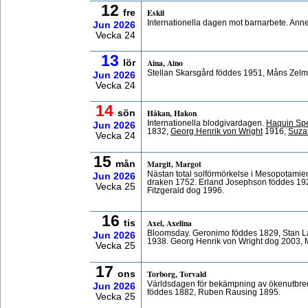
12
Eskil
fre
Internationella dagen mot barnarbete. Ann
Jun
2026
Vecka 24
13
Aina, Aino
lör
Stellan Skarsgård föddes 1951, Måns Zelm
Jun
2026
Vecka 24
14
Håkan, Hakon
sön
Internationella blodgivardagen.
Haquin Sp
Jun
2026
1832,
Georg Henrik von Wright
1916,
Suza
Vecka 24
15
Margit, Margot
mån
Nästan total solförmörkelse i Mesopotamien
Jun
2026
draken 1752. Erland Josephson föddes 192
Vecka 25
Fitzgerald dog 1996.
16
Axel, Axelina
tis
Bloomsday. Geronimo föddes 1829, Stan La
Jun
2026
1938. Georg Henrik von Wright dog 2003, 
Vecka 25
17
Torborg, Torvald
ons
Världsdagen för bekämpning av ökenutbredn
Jun
2026
föddes 1882, Ruben Rausing 1895.
Vecka 25