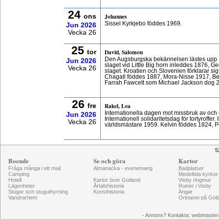
24
Johannes
ons
Sissel Kyrkjebo föddes 1969.
Jun
2026
Vecka 26
25
David, Salomon
tor
Den Augsburgska bekännelsen lästes upp 1
Jun
2026
slaget vid Little Big horn inleddes 1876, 
Vecka 26
slaget. Kroatien och Slovenien förklarar si
Chagall föddes 1887, Mora-Nisse 1917, B
Farrah Fawcett som Michael Jackson dog 
26
Rakel, Lea
fre
Internationella dagen mot missbruk av och 
Jun
2026
Internationell solidaritetsdag för tortyroffe
Vecka 26
världsmästare 1959. Kelvin föddes 1824, P
5
Boende
Se och göra
Kartor
Fråga många i ett mail
Almanacka - evenemang
Badplatser
Camping
Medeltida kyrkor
Hotell
Kartor över Gotland
Visby ringmur
Lägenheter
Årtalshistoria
Ruiner i Visby
Stugor och stuguthyrning
Konsthistoria
Ängar
Vandrarhem
Ortnamn på Gotl
- Annons? Kontakta: webmaster@