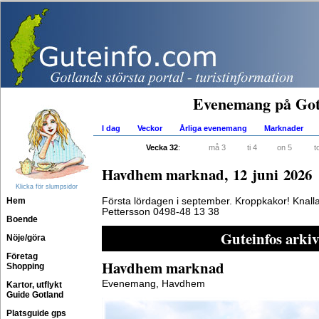
Evenemang på Got
I dag
Veckor
Årliga evenemang
Marknader
Vecka 32
:
må 3
ti 4
on 5
t
Havdhem marknad, 12 juni 2026
Klicka för slumpsidor
Hem
Första lördagen i september. Kroppkakor! Knall
Pettersson 0498-48 13 38
Boende
Guteinfos arkiv
Nöje/göra
Företag
Havdhem marknad
Shopping
Evenemang, Havdhem
Kartor, utflykt
Guide Gotland
Platsguide gps