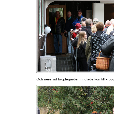
Och nere vid bygdegården ringlade kön till krop