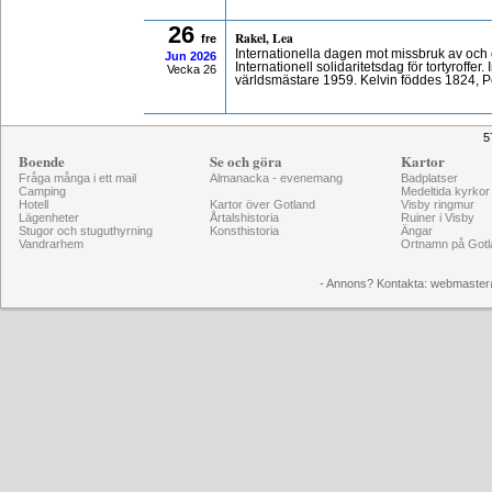
26
Rakel, Lea
fre
Internationella dagen mot missbruk av och 
Jun
2026
Internationell solidaritetsdag för tortyroffe
Vecka 26
världsmästare 1959. Kelvin föddes 1824, P
5
Boende
Se och göra
Kartor
Fråga många i ett mail
Almanacka - evenemang
Badplatser
Camping
Medeltida kyrkor
Hotell
Kartor över Gotland
Visby ringmur
Lägenheter
Årtalshistoria
Ruiner i Visby
Stugor och stuguthyrning
Konsthistoria
Ängar
Vandrarhem
Ortnamn på Gotl
- Annons? Kontakta: webmaster@