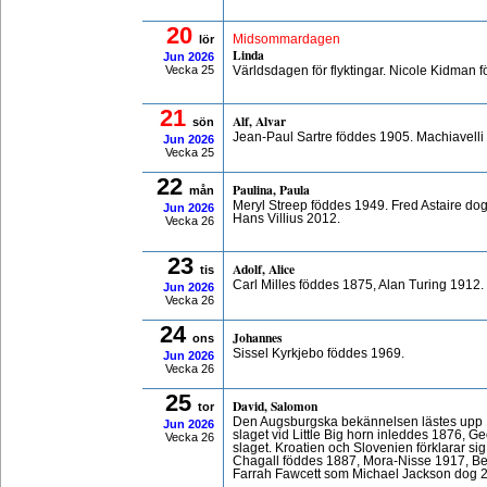
20
lör
Midsommardagen
Linda
Jun
2026
Vecka 25
Världsdagen för flyktingar. Nicole Kidman
21
Alf, Alvar
sön
Jean-Paul Sartre föddes 1905. Machiavelli
Jun
2026
Vecka 25
22
Paulina, Paula
mån
Meryl Streep föddes 1949. Fred Astaire do
Jun
2026
Hans Villius 2012.
Vecka 26
23
Adolf, Alice
tis
Carl Milles föddes 1875, Alan Turing 1912
Jun
2026
Vecka 26
24
Johannes
ons
Sissel Kyrkjebo föddes 1969.
Jun
2026
Vecka 26
25
David, Salomon
tor
Den Augsburgska bekännelsen lästes upp 1
Jun
2026
slaget vid Little Big horn inleddes 1876, 
Vecka 26
slaget. Kroatien och Slovenien förklarar si
Chagall föddes 1887, Mora-Nisse 1917, B
Farrah Fawcett som Michael Jackson dog 