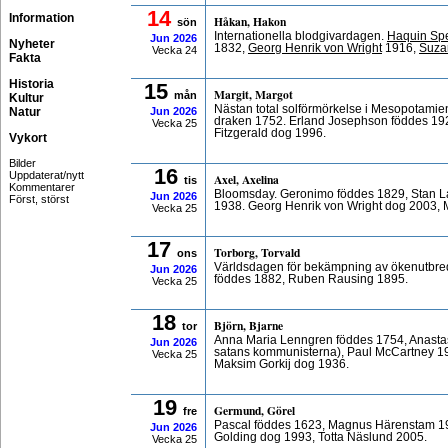
14
Information
Håkan, Hakon
sön
Internationella blodgivardagen.
Haquin Sp
Jun
2026
Nyheter
1832,
Georg Henrik von Wright
1916,
Suza
Vecka 24
Fakta
Historia
15
Margit, Margot
mån
Kultur
Nästan total solförmörkelse i Mesopotamien
Natur
Jun
2026
draken 1752. Erland Josephson föddes 192
Vecka 25
Fitzgerald dog 1996.
Vykort
Bilder
16
Uppdaterat/nytt
Axel, Axelina
tis
Kommentarer
Bloomsday. Geronimo föddes 1829, Stan La
Jun
2026
Först, störst
1938. Georg Henrik von Wright dog 2003, 
Vecka 25
17
Torborg, Torvald
ons
Världsdagen för bekämpning av ökenutbredn
Jun
2026
föddes 1882, Ruben Rausing 1895.
Vecka 25
18
Björn, Bjarne
tor
Anna Maria Lenngren föddes 1754, Anasta
Jun
2026
satans kommunisterna), Paul McCartney 1
Vecka 25
Maksim Gorkij dog 1936.
19
Germund, Görel
fre
Pascal föddes 1623, Magnus Härenstam 19
Jun
2026
Golding dog 1993, Totta Näslund 2005.
Vecka 25