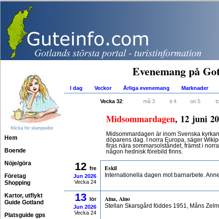
Evenemang på Got
I dag
Veckor
Årliga evenemang
Marknader
Vecka 32
:
må 3
ti 4
on 5
t
Midsommardagen
, 12 juni 2
Klicka för slumpsidor
Midsommardagen är inom Svenska kyrkan
Hem
döparens dag. I norra Europa, säger Wikipe
firas nära sommarsolståndet, främst i norr
Boende
någon hednisk förebild finns.
Nöje/göra
12
Eskil
fre
Internationella dagen mot barnarbete. Ann
Företag
Jun
2026
Vecka 24
Shopping
13
Kartor, utflykt
Aina, Aino
lör
Guide Gotland
Stellan Skarsgård föddes 1951, Måns Zelm
Jun
2026
Vecka 24
Platsguide gps