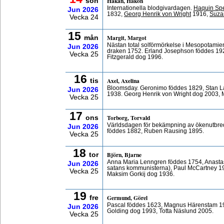
Håkan, Hakon
sön
Internationella blodgivardagen.
Haquin Sp
Jun
2026
1832,
Georg Henrik von Wright
1916,
Suza
Vecka 24
15
Margit, Margot
mån
Nästan total solförmörkelse i Mesopotamien
Jun
2026
draken 1752. Erland Josephson föddes 192
Vecka 25
Fitzgerald dog 1996.
16
Axel, Axelina
tis
Bloomsday. Geronimo föddes 1829, Stan La
Jun
2026
1938. Georg Henrik von Wright dog 2003, 
Vecka 25
17
Torborg, Torvald
ons
Världsdagen för bekämpning av ökenutbredn
Jun
2026
föddes 1882, Ruben Rausing 1895.
Vecka 25
18
Björn, Bjarne
tor
Anna Maria Lenngren föddes 1754, Anasta
Jun
2026
satans kommunisterna), Paul McCartney 1
Vecka 25
Maksim Gorkij dog 1936.
19
Germund, Görel
fre
Pascal föddes 1623, Magnus Härenstam 19
Jun
2026
Golding dog 1993, Totta Näslund 2005.
Vecka 25