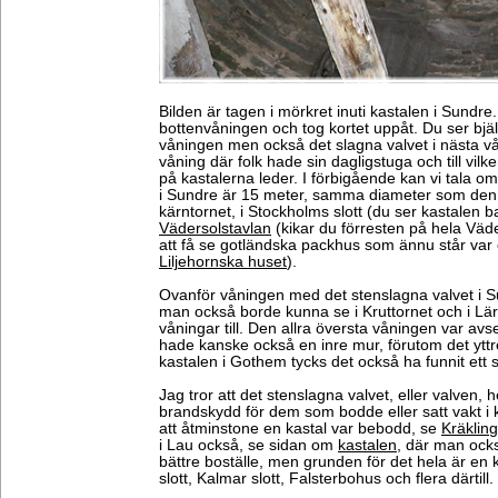
Bilden är tagen i mörkret inuti kastalen i Sundre
bottenvåningen och tog kortet uppåt. Du ser bjälkla
våningen men också det slagna valvet i nästa vån
våning där folk hade sin dagligstuga och till vil
på kastalerna leder. I förbigående kan vi tala o
i Sundre är 15 meter, samma diameter som den 
kärntornet, i Stockholms slott (du ser kastalen
Vädersolstavlan
(kikar du förresten på hela Vä
att få se gotländska packhus som ännu står var or
Liljehornska huset
).
Ovanför våningen med det stenslagna valvet i S
man också borde kunna se i Kruttornet och i Lär
våningar till. Den allra översta våningen var avs
hade kanske också en inre mur, förutom det ytt
kastalen i Gothem tycks det också ha funnit ett s
Jag tror att det stenslagna valvet, eller valven, he
brandskydd för dem som bodde eller satt vakt i 
att åtminstone en kastal var bebodd, se
Kräkling
i Lau också, se sidan om
kastalen
, där man ocks
bättre boställe, men grunden för det hela är en 
slott, Kalmar slott, Falsterbohus och flera därtill.