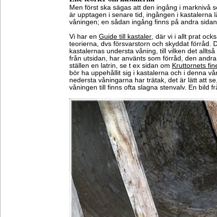
Men först ska sägas att den ingång i marknivå 
är upptagen i senare tid, ingången i kastalerna 
våningen; en sådan ingång finns på andra sidan
Vi har en
Guide till kastaler
, där vi i allt prat o
teorierna, dvs försvarstorn och skyddat förråd. De
kastalernas understa våning, till vilken det allt
från utsidan, har använts som förråd, den andra
ställen en latrin, se t ex sidan om
Kruttornets fin
bör ha uppehållit sig i kastalerna och i denna v
nedersta våningarna har trätak, det är lätt att s
våningen till finns ofta slagna stenvalv. En bild 