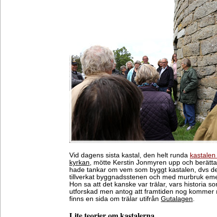
Vid dagens sista kastal, den helt runda
kastalen
kyrkan
, mötte Kerstin Jonmyren upp och berättad
hade tankar om vem som byggt kastalen, dvs de 
tillverkat byggnadsstenen och med murbruk emel
Hon sa att det kanske var trälar, vars historia s
utforskad men antog att framtiden nog kommer 
finns en sida om trälar utifrån
Gutalagen
.
Lite teorier om kastalerna