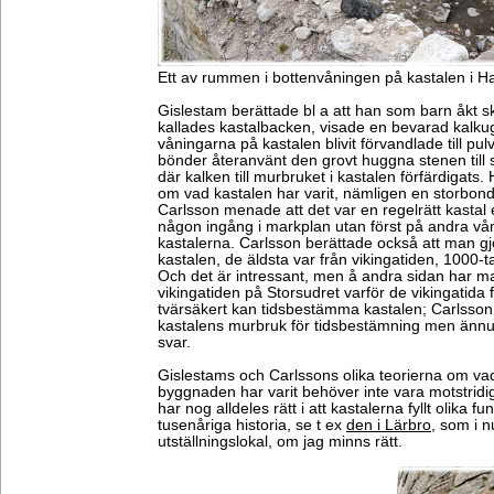
Ett av rummen i bottenvåningen på kastalen i 
Gislestam berättade bl a att han som barn åkt 
kallades kastalbacken, visade en bevarad kalku
våningarna på kastalen blivit förvandlade till pul
bönder återanvänt den grovt huggna stenen till 
där kalken till murbruket i kastalen förfärdigats
om vad kastalen har varit, nämligen en storb
Carlsson menade att det var en regelrätt kastal 
någon ingång i markplan utan först på andra vå
kastalerna. Carlsson berättade också att man gjo
kastalen, de äldsta var från vikingatiden, 1000-t
Och det är intressant, men å andra sidan har ma
vikingatiden på Storsudret varför de vikingatida
tvärsäkert kan tidsbestämma kastalen; Carlsson ha
kastalens murbruk för tidsbestämning men ännu i
svar.
Gislestams och Carlssons olika teorierna om vad
byggnaden har varit behöver inte vara motstrid
har nog alldeles rätt i att kastalerna fyllt olika 
tusenåriga historia, se t ex
den i Lärbro
, som i 
utställningslokal, om jag minns rätt.