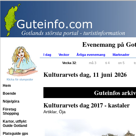
Evenemang på Got
I dag
Veckor
Årliga evenemang
Marknader
Vecka 32
:
må 3
ti 4
on 5
t
Kulturarvets dag, 11 juni 2026
Klicka för slumpsidor
Hem
Guteinfos arkiv
Boende
Nöje/göra
Kulturarvets dag 2017 - kastaler
Företag
Artiklar, Öja
Shopping
Kartor, utflykt
Guide Gotland
Platsguide gps