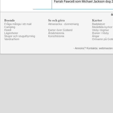
Farrah Fawcett som Michael Jackson dog 
8
Boende
Se och göra
Kartor
Fråga många i ett mail
Almanacka - evenemang
Badplatser
Camping
Medeltida kyrkor
Hotell
Kartor över Gotland
Visby ringmur
Lägenheter
Årtalshistoria
Ruiner i Visby
Stugor och stuguthyrning
Konsthistoria
Ängar
Vandrarhem
Ortnamn på Gotl
- Annons? Kontakta: webmaster@