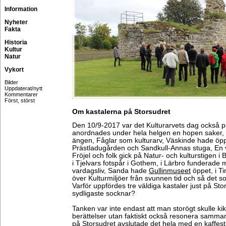
Information
Nyheter
Fakta
Historia
Kultur
Natur
Vykort
Bilder
Uppdaterat/nytt
Kommentarer
Först, störst
Om kastalerna på Storsudret
Den 10/9-2017 var det Kulturarvets dag också 
anordnades under hela helgen en hopen saker, l
ängen, Fåglar som kulturarv, Väskinde hade öpp
Prästladugården och Sandkull-Annas stuga, En v
Fröjel och folk gick på Natur- och kulturstigen i
i Tjelvars fotspår i Gothem, i Lärbro funderade 
vardagsliv, Sanda hade
Gullinmuseet
öppet, i T
över Kulturmiljöer från svunnen tid och så det 
Varför uppfördes tre väldiga kastaler just på Sto
sydligaste socknar?
Tanken var inte endast att man storögt skulle k
berättelser utan faktiskt också resonera samman
på Storsudret avslutade det hela med en kaffes