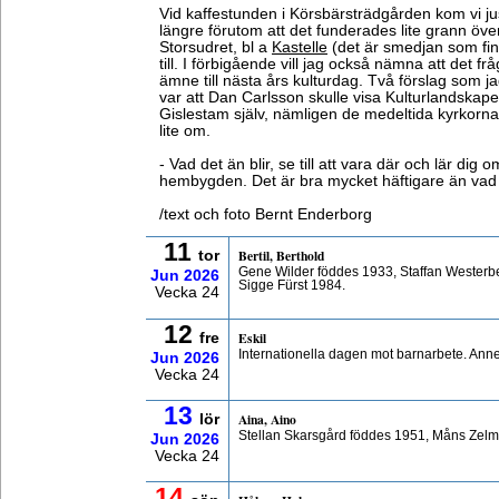
Vid kaffestunden i Körsbärsträdgården kom vi jus
längre förutom att det funderades lite grann öve
Storsudret, bl a
Kastelle
(det är smedjan som fin
till. I förbigående vill jag också nämna att det fr
ämne till nästa års kulturdag. Två förslag som jag
var att Dan Carlsson skulle visa Kulturlandskap
Gislestam själv, nämligen de medeltida kyrkorna,
lite om.
- Vad det än blir, se till att vara där och lär dig
hembygden. Det är bra mycket häftigare än vad 
/text och foto Bernt Enderborg
11
Bertil, Berthold
tor
Gene Wilder föddes 1933, Staffan Wester
Jun
2026
Sigge Fürst 1984.
Vecka 24
12
Eskil
fre
Internationella dagen mot barnarbete. Ann
Jun
2026
Vecka 24
13
Aina, Aino
lör
Stellan Skarsgård föddes 1951, Måns Zelm
Jun
2026
Vecka 24
14