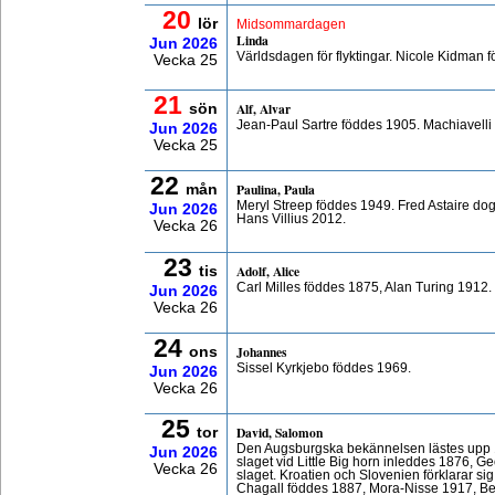
20
lör
Midsommardagen
Linda
Jun
2026
Världsdagen för flyktingar. Nicole Kidman
Vecka 25
21
Alf, Alvar
sön
Jean-Paul Sartre föddes 1905. Machiavelli
Jun
2026
Vecka 25
22
Paulina, Paula
mån
Meryl Streep föddes 1949. Fred Astaire do
Jun
2026
Hans Villius 2012.
Vecka 26
23
Adolf, Alice
tis
Carl Milles föddes 1875, Alan Turing 1912
Jun
2026
Vecka 26
24
Johannes
ons
Sissel Kyrkjebo föddes 1969.
Jun
2026
Vecka 26
25
David, Salomon
tor
Den Augsburgska bekännelsen lästes upp 1
Jun
2026
slaget vid Little Big horn inleddes 1876, 
Vecka 26
slaget. Kroatien och Slovenien förklarar si
Chagall föddes 1887, Mora-Nisse 1917, B