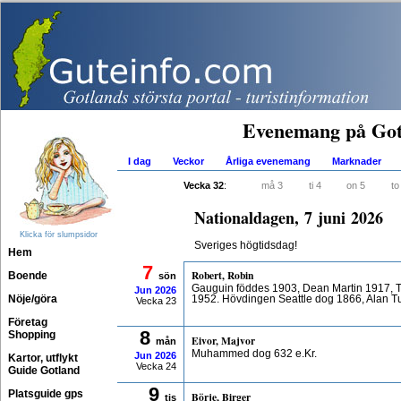
Evenemang på Got
I dag
Veckor
Årliga evenemang
Marknader
Vecka 32
:
må 3
ti 4
on 5
to
Nationaldagen, 7 juni 2026
Klicka för slumpsidor
Sveriges högtidsdag!
Hem
7
Robert, Robin
Boende
sön
Gauguin föddes 1903, Dean Martin 1917,
Jun
2026
Nöje/göra
1952. Hövdingen Seattle dog 1866, Alan T
Vecka 23
Företag
8
Shopping
Eivor, Majvor
mån
Muhammed dog 632 e.Kr.
Jun
2026
Kartor, utflykt
Vecka 24
Guide Gotland
9
Platsguide gps
Börje, Birger
tis