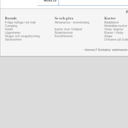
Vecka 25
2
Boende
Se och göra
Kartor
Fråga många i ett mail
Almanacka - evenemang
Badplatser
Camping
Medeltida kyrkor
Hotell
Kartor över Gotland
Visby ringmur
Lägenheter
Årtalshistoria
Ruiner i Visby
Stugor och stuguthyrning
Konsthistoria
Ängar
Vandrarhem
Ortnamn på Gotl
- Annons? Kontakta: webmaster@