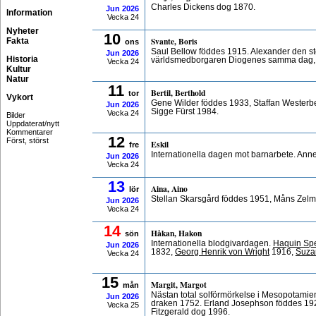
Charles Dickens dog 1870.
Jun
2026
Information
Vecka 24
Nyheter
10
Svante, Boris
Fakta
ons
Saul Bellow föddes 1915. Alexander den sto
Jun
2026
Historia
världsmedborgaren Diogenes samma dag, 
Vecka 24
Kultur
Natur
11
Bertil, Berthold
tor
Vykort
Gene Wilder föddes 1933, Staffan Wester
Jun
2026
Sigge Fürst 1984.
Vecka 24
Bilder
Uppdaterat/nytt
Kommentarer
12
Först, störst
Eskil
fre
Internationella dagen mot barnarbete. Ann
Jun
2026
Vecka 24
13
Aina, Aino
lör
Stellan Skarsgård föddes 1951, Måns Zelm
Jun
2026
Vecka 24
14
Håkan, Hakon
sön
Internationella blodgivardagen.
Haquin Sp
Jun
2026
1832,
Georg Henrik von Wright
1916,
Suza
Vecka 24
15
Margit, Margot
mån
Nästan total solförmörkelse i Mesopotamien
Jun
2026
draken 1752. Erland Josephson föddes 192
Vecka 25
Fitzgerald dog 1996.