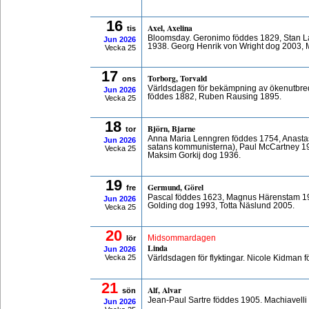
16
Axel, Axelina
tis
Bloomsday. Geronimo föddes 1829, Stan La
Jun
2026
1938. Georg Henrik von Wright dog 2003, 
Vecka 25
17
Torborg, Torvald
ons
Världsdagen för bekämpning av ökenutbredn
Jun
2026
föddes 1882, Ruben Rausing 1895.
Vecka 25
18
Björn, Bjarne
tor
Anna Maria Lenngren föddes 1754, Anasta
Jun
2026
satans kommunisterna), Paul McCartney 1
Vecka 25
Maksim Gorkij dog 1936.
19
Germund, Görel
fre
Pascal föddes 1623, Magnus Härenstam 19
Jun
2026
Golding dog 1993, Totta Näslund 2005.
Vecka 25
20
lör
Midsommardagen
Linda
Jun
2026
Vecka 25
Världsdagen för flyktingar. Nicole Kidman
21
Alf, Alvar
sön
Jean-Paul Sartre föddes 1905. Machiavelli
Jun
2026