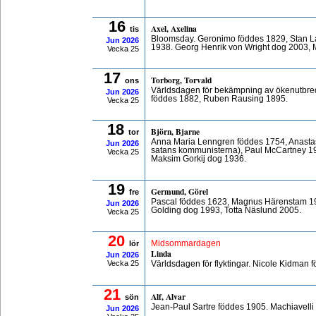
16
Axel, Axelina
tis
Bloomsday. Geronimo föddes 1829, Stan La
Jun
2026
1938. Georg Henrik von Wright dog 2003, 
Vecka 25
17
Torborg, Torvald
ons
Världsdagen för bekämpning av ökenutbredn
Jun
2026
föddes 1882, Ruben Rausing 1895.
Vecka 25
18
Björn, Bjarne
tor
Anna Maria Lenngren föddes 1754, Anasta
Jun
2026
satans kommunisterna), Paul McCartney 1
Vecka 25
Maksim Gorkij dog 1936.
19
Germund, Görel
fre
Pascal föddes 1623, Magnus Härenstam 19
Jun
2026
Golding dog 1993, Totta Näslund 2005.
Vecka 25
20
lör
Midsommardagen
Linda
Jun
2026
Vecka 25
Världsdagen för flyktingar. Nicole Kidman
21
Alf, Alvar
sön
Jean-Paul Sartre föddes 1905. Machiavelli
Jun
2026