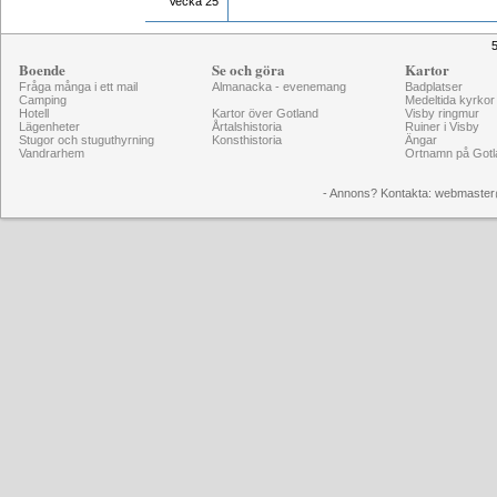
Vecka 25
5
Boende
Se och göra
Kartor
Fråga många i ett mail
Almanacka - evenemang
Badplatser
Camping
Medeltida kyrkor
Hotell
Kartor över Gotland
Visby ringmur
Lägenheter
Årtalshistoria
Ruiner i Visby
Stugor och stuguthyrning
Konsthistoria
Ängar
Vandrarhem
Ortnamn på Gotl
- Annons? Kontakta: webmaster@