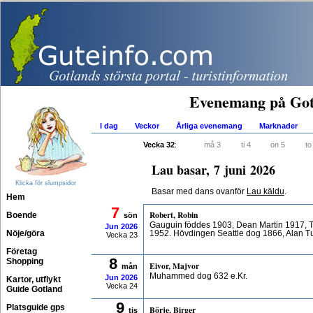
Evenemang på Got
I dag
Veckor
Årliga evenemang
Marknader
Vecka 32
:
må 3
ti 4
on 5
to
Lau basar, 7 juni 2026
Klicka för slumpsidor
Basar med dans ovanför
Lau käldu
.
Hem
7
Robert, Robin
Boende
sön
Gauguin föddes 1903, Dean Martin 1917,
Jun
2026
Nöje/göra
1952. Hövdingen Seattle dog 1866, Alan T
Vecka 23
Företag
8
Shopping
Eivor, Majvor
mån
Muhammed dog 632 e.Kr.
Jun
2026
Kartor, utflykt
Vecka 24
Guide Gotland
9
Platsguide gps
Börje, Birger
tis