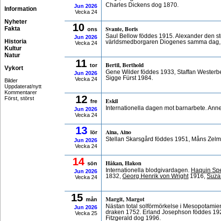
Charles Dickens dog 1870.
Jun
2026
Information
Vecka 24
Nyheter
10
Svante, Boris
Fakta
ons
Saul Bellow föddes 1915. Alexander den sto
Jun
2026
Historia
världsmedborgaren Diogenes samma dag, 
Vecka 24
Kultur
Natur
11
Bertil, Berthold
tor
Vykort
Gene Wilder föddes 1933, Staffan Wester
Jun
2026
Sigge Fürst 1984.
Vecka 24
Bilder
Uppdaterat/nytt
Kommentarer
12
Först, störst
Eskil
fre
Internationella dagen mot barnarbete. Ann
Jun
2026
Vecka 24
13
Aina, Aino
lör
Stellan Skarsgård föddes 1951, Måns Zelm
Jun
2026
Vecka 24
14
Håkan, Hakon
sön
Internationella blodgivardagen.
Haquin Sp
Jun
2026
1832,
Georg Henrik von Wright
1916,
Suza
Vecka 24
15
Margit, Margot
mån
Nästan total solförmörkelse i Mesopotamien
Jun
2026
draken 1752. Erland Josephson föddes 192
Vecka 25
Fitzgerald dog 1996.