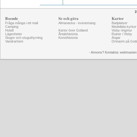
1
Boende
Se och göra
Kartor
Fråga många i ett mail
Almanacka - evenemang
Badplatser
Camping
Medeltida kyrkor
Hotell
Kartor över Gotland
Visby ringmur
Lägenheter
Årtalshistoria
Ruiner i Visby
Stugor och stuguthyrning
Konsthistoria
Ängar
Vandrarhem
Ortnamn på Gotl
- Annons? Kontakta: webmaster@