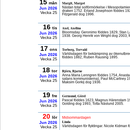
15
Margit, Margot
mån
Nästan total solförmörkelse i Mesopotamien
Jun
2026
draken 1752. Erland Josephson föddes 192
Vecka 25
Fitzgerald dog 1996.
16
Axel, Axelina
tis
Bloomsday. Geronimo föddes 1829, Stan La
Jun
2026
1938. Georg Henrik von Wright dog 2003, 
Vecka 25
17
Torborg, Torvald
ons
Världsdagen för bekämpning av ökenutbredn
Jun
2026
föddes 1882, Ruben Rausing 1895.
Vecka 25
18
Björn, Bjarne
tor
Anna Maria Lenngren föddes 1754, Anasta
Jun
2026
satans kommunisterna), Paul McCartney 1
Vecka 25
Maksim Gorkij dog 1936.
19
Germund, Görel
fre
Pascal föddes 1623, Magnus Härenstam 19
Jun
2026
Golding dog 1993, Totta Näslund 2005.
Vecka 25
20
lör
Midsommardagen
Linda
Jun
2026
Världsdagen för flyktingar. Nicole Kidman
Vecka 25