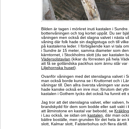
Bilden är tagen i mörkret inuti kastalen i Sundre
bottenvåningen och tog kortet uppåt. Du ser bjälkla
våningen men också det slagna valvet i nästa vån
våning där folk hade sin dagligstuga och till vil
på kastalerna leder. I förbigående kan vi tala o
i Sundre är 15 meter, samma diameter som den 
kärntornet, i Stockholms slott (du ser kastalen
Vädersolstavlan
(kikar du förresten på hela Vä
att få se gotländska packhus som ännu står var or
Liljehornska huset
).
Ovanför våningen med det stenslagna valvet i S
man också borde kunna se i Kruttornet och i Lär
våningar till. Den allra översta våningen var avs
hade kanske också en inre mur, förutom det ytt
kastalen i Gothem tycks det också ha funnit ett s
Jag tror att det stenslagna valvet, eller valven, he
brandskydd för dem som bodde eller satt vakt i 
att åtminstone en kastal var bebodd, se
Kräkling
i Lau också, se sidan om
kastalen
, där man ocks
bättre boställe, men grunden för det hela är en 
slott, Kalmar slott, Falsterbohus och flera därtill.