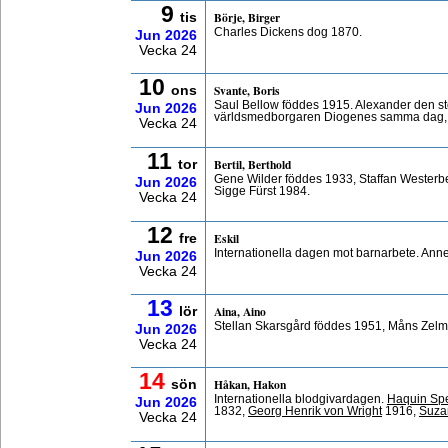
9
Börje, Birger
tis
Charles Dickens dog 1870.
Jun
2026
Vecka 24
10
Svante, Boris
ons
Saul Bellow föddes 1915. Alexander den sto
Jun
2026
världsmedborgaren Diogenes samma dag, 
Vecka 24
11
Bertil, Berthold
tor
Gene Wilder föddes 1933, Staffan Wester
Jun
2026
Sigge Fürst 1984.
Vecka 24
12
Eskil
fre
Internationella dagen mot barnarbete. Ann
Jun
2026
Vecka 24
13
Aina, Aino
lör
Stellan Skarsgård föddes 1951, Måns Zelm
Jun
2026
Vecka 24
14
Håkan, Hakon
sön
Internationella blodgivardagen.
Haquin Sp
Jun
2026
1832,
Georg Henrik von Wright
1916,
Suza
Vecka 24