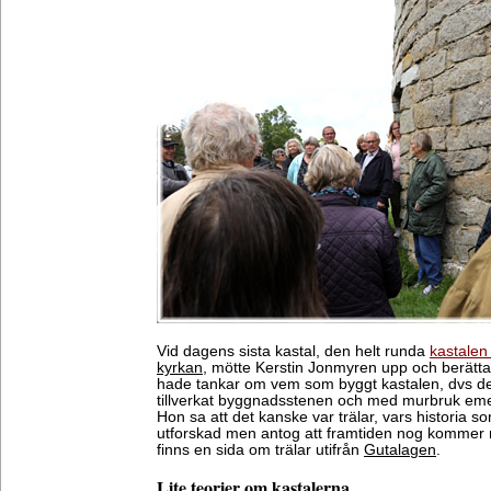
Vid dagens sista kastal, den helt runda
kastalen
kyrkan
, mötte Kerstin Jonmyren upp och berättad
hade tankar om vem som byggt kastalen, dvs de 
tillverkat byggnadsstenen och med murbruk emel
Hon sa att det kanske var trälar, vars historia s
utforskad men antog att framtiden nog kommer 
finns en sida om trälar utifrån
Gutalagen
.
Lite teorier om kastalerna