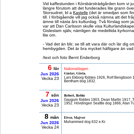
Vid kaffestunden i Körsbärsträdgården kom vi jus
längre förutom att det funderades lite grann öve
Storsudret, bl a
Kastelle
(det är smedjan som fin
till. I förbigående vill jag också nämna att det fr
ämne till nästa års kulturdag. Två förslag som jag
var att Dan Carlsson skulle visa Kulturlandskap
Gislestam själv, nämligen de medeltida kyrkorna,
lite om.
- Vad det än blir, se till att vara där och lär dig
hembygden. Det är bra mycket häftigare än vad 
/text och foto Bernt Enderborg
6
lör
Nationaldagen
Gustav, Gösta.
Jun
2026
Lars Ekborg föddes 1926, Rolf Bengtsson 
Vecka 23
Bentham dog 1832.
7
Robert, Robin
sön
Gauguin föddes 1903, Dean Martin 1917,
Jun
2026
1952. Hövdingen Seattle dog 1866, Alan T
Vecka 23
8
Eivor, Majvor
mån
Muhammed dog 632 e.Kr.
Jun
2026
Vecka 24