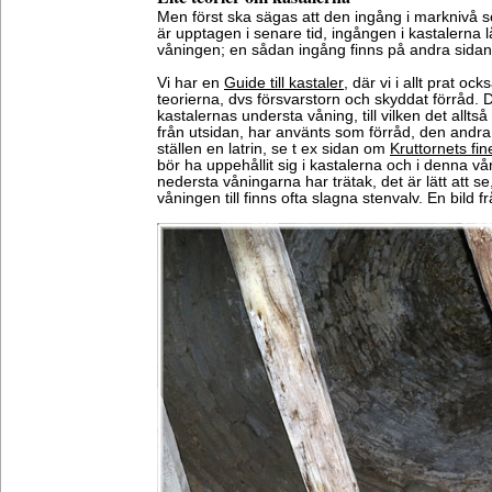
Men först ska sägas att den ingång i marknivå 
är upptagen i senare tid, ingången i kastalerna 
våningen; en sådan ingång finns på andra sidan
Vi har en
Guide till kastaler
, där vi i allt prat o
teorierna, dvs försvarstorn och skyddat förråd. De
kastalernas understa våning, till vilken det allt
från utsidan, har använts som förråd, den andra
ställen en latrin, se t ex sidan om
Kruttornets fin
bör ha uppehållit sig i kastalerna och i denna v
nedersta våningarna har trätak, det är lätt att s
våningen till finns ofta slagna stenvalv. En bild 