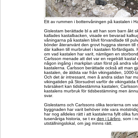
Ett av rummen i bottenvåningen på kastalen i 
Gislestam berättade bl a att han som barn åkt 
kallades kastalbacken, visade en bevarad kalku
våningarna på kastalen blivit förvandlade till pul
bönder återanvänt den grovt huggna stenen till 
där kalken till murbruket i kastalen förfärdigats
om vad kastalen har varit, nämligen en storb
Carlsson menade att det var en regelrätt kastal 
någon ingång i markplan utan först på andra vå
kastalerna. Carlsson berättade också att man gjo
kastalen, de äldsta var från vikingatiden, 1000-t
Och det är intressant, men å andra sidan har ma
vikingatiden på Storsudret varför de vikingatida
tvärsäkert kan tidsbestämma kastalen; Carlsson ha
kastalens murbruk för tidsbestämning men ännu i
svar.
Gislestams och Carlssons olika teorierna om vad
byggnaden har varit behöver inte vara motstrid
har nog alldeles rätt i att kastalerna fyllt olika 
tusenåriga historia, se t ex
den i Lärbro
, som i 
utställningslokal, om jag minns rätt.