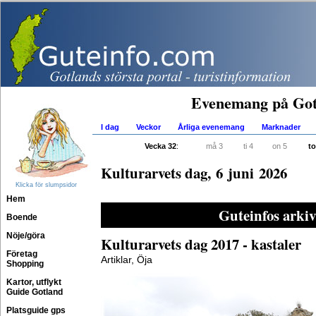
Evenemang på Got
I dag
Veckor
Årliga evenemang
Marknader
Vecka 32
:
må 3
ti 4
on 5
to
Kulturarvets dag, 6 juni 2026
Klicka för slumpsidor
Hem
Guteinfos arkiv
Boende
Nöje/göra
Kulturarvets dag 2017 - kastaler
Företag
Artiklar, Öja
Shopping
Kartor, utflykt
Guide Gotland
Platsguide gps