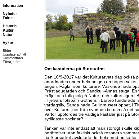
Information
Nyheter
Fakta
Historia
Kultur
Natur
Vykort
Bilder
Uppdaterat/nytt
Kommentarer
Först, störst
Om kastalerna på Storsudret
Den 10/9-2017 var det Kulturarvets dag också 
anordnades under hela helgen en hopen saker, l
ängen, Fåglar som kulturarv, Väskinde hade öpp
Prästladugården och Sandkull-Annas stuga, En v
Fröjel och folk gick på Natur- och kulturstigen i
i Tjelvars fotspår i Gothem, i Lärbro funderade 
vardagsliv, Sanda hade
Gullinmuseet
öppet, i T
över Kulturmiljöer från svunnen tid och så det 
Varför uppfördes tre väldiga kastaler just på Sto
sydligaste socknar?
Tanken var inte endast att man storögt skulle k
berättelser utan faktiskt också resonera samman
på Storsudret avslutade det hela med en kaffes