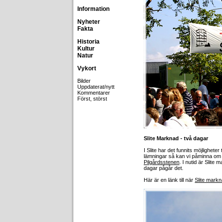
Information
Nyheter
Fakta
Historia
Kultur
Natur
Vykort
Bilder
Uppdaterat/nytt
Kommentarer
Först, störst
Slite Marknad - två dagar
I Slite har det funnits möjlighete
lämningar så kan vi påminna om v
Pilgårdsstenen
. I nutid är Slit
dagar pågår det.
Här är en länk till när
Slite mark