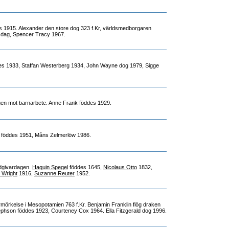
s 1915. Alexander den store dog 323 f.Kr, världsmedborgaren
dag, Spencer Tracy 1967.
es 1933, Staffan Westerberg 1934, John Wayne dog 1979, Sigge
agen mot barnarbete. Anne Frank föddes 1929.
d föddes 1951, Måns Zelmerlöw 1986.
lodgivardagen.
Haquin Spegel
föddes 1645,
Nicolaus Otto
1832,
 Wright
1916,
Suzanne Reuter
1952.
örmörkelse i Mesopotamien 763 f.Kr. Benjamin Franklin flög draken
phson föddes 1923, Courteney Cox 1964. Ella Fitzgerald dog 1996.