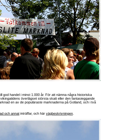
r till god handel i minst 1.000 år. För att nämna några historiska
ikingatidens överlägset största skatt eller den fantasieggande
e marknad en av de populäraste marknaderna på Gotland, och i två
nad och annat
inträffar, och här
vägbeskrivningen
.