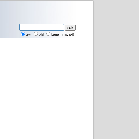
text
bild
karta
info
,
a-ö