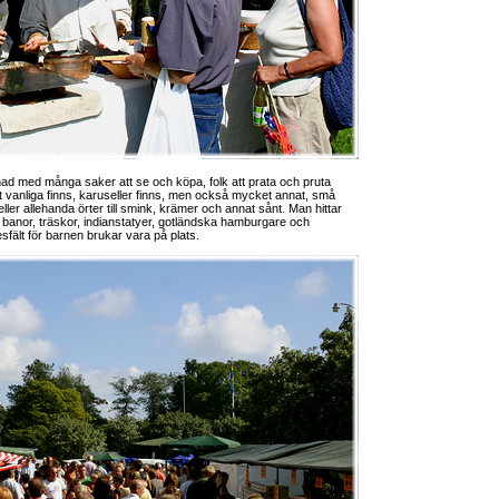
nad med många saker att se och köpa, folk att prata och pruta
et vanliga finns, karuseller finns, men också mycket annat, små
ller allehanda örter till smink, krämer och annat sånt. Man hittar
ga banor, träskor, indianstatyer, gotländska hamburgare och
esfält för barnen brukar vara på plats.