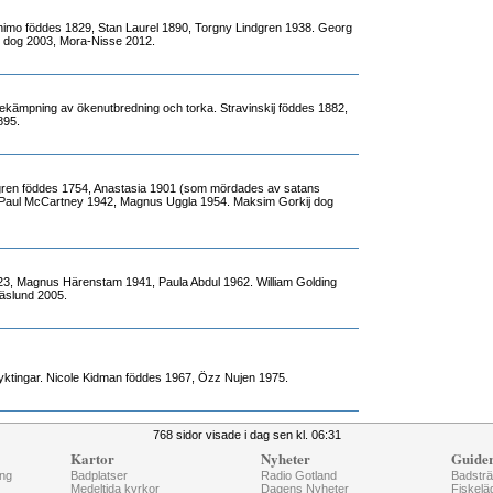
imo föddes 1829, Stan Laurel 1890, Torgny Lindgren 1938. Georg
t dog 2003, Mora-Nisse 2012.
ekämpning av ökenutbredning och torka. Stravinskij föddes 1882,
895.
ren föddes 1754, Anastasia 1901 (som mördades av satans
Paul McCartney 1942, Magnus Uggla 1954. Maksim Gorkij dog
23, Magnus Härenstam 1941, Paula Abdul 1962. William Golding
äslund 2005.
lyktingar. Nicole Kidman föddes 1967, Özz Nujen 1975.
768 sidor visade i dag sen kl. 06:31
Kartor
Nyheter
Guide
ng
Badplatser
Radio Gotland
Badstr
Medeltida kyrkor
Dagens Nyheter
Fiskelä