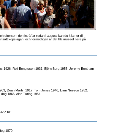
eftersom den inträffar redan i augusti kan du kila ner till
rtsatt köpslagan, och förmodligen är det lilla
museet
nere på
es 1926, Rolf Bengtsson 1931, Björn Borg 1956. Jeremy Bentham
903, Dean Martin 1917, Tom Jones 1940, Liam Neeson 1952.
 dog 1866, Alan Turing 1954.
2 e.Kr.
dog 1870.