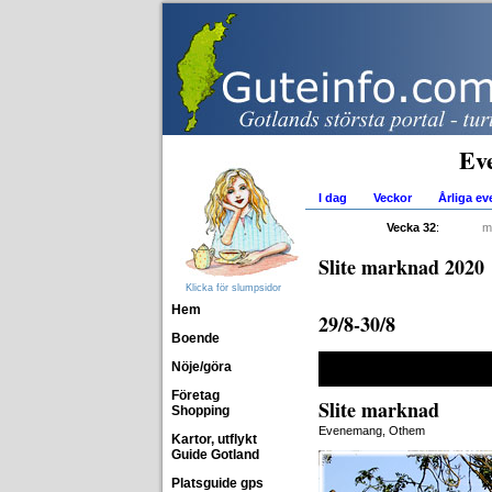
Ev
I dag
Veckor
Årliga e
Vecka 32
:
m
Slite marknad 2020
Klicka för slumpsidor
Hem
29/8-30/8
Boende
Nöje/göra
Företag
Slite marknad
Shopping
Evenemang, Othem
Kartor, utflykt
Guide Gotland
Platsguide gps