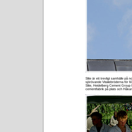
Slite är ett trevligt samhälle på
sjörövande Vitaliebröderna för 6
Slite, Heidelberg Cement Group 
cementfabrik på plats och Håka