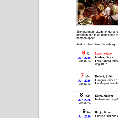
Slite marknad rekommenderas och 
stranden
och ta ett dopp innan fo
hamnen öppet.
/text och foto Bernt Enderborg
6
lör
Nationaldagen
Gustav, Gösta.
Jun
2026
Vecka 23
Lars Ekborg född
dog 1832.
7
Robert, Robin
sön
Gauguin föddes 1
Jun
2026
Hövdingen Seattle
Vecka 23
8
Eivor, Majvor
mån
Muhammed dog 63
Jun
2026
Vecka 24
9
Börje, Birger
tis
Charles Dickens 
Jun
2026