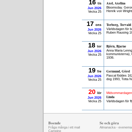
16
Axel, Axelina
tis
Bloomsday. Geron
Jun
2026
Henrik von Wrigh
Vecka 25
17
Torborg, Torvald
ons
Världsdagen för b
Jun
2026
Ruben Rausing 1
Vecka 25
18
Björn, Bjarne
tor
Anna Maria Lenng
Jun
2026
kommunisterna), 
Vecka 25
1936.
19
Germund, Görel
fre
Pascal föddes 16
Jun
2026
dog 1993, Totta N
Vecka 25
20
lör
Midsommardagen
Linda
Jun
2026
Vecka 25
Världsdagen för f
Boende
Se och göra
Fråga många i ett mail
Almanacka - evenema
Camping