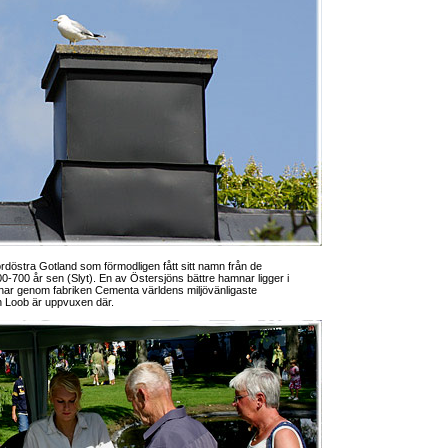
 nordöstra Gotland som förmodligen fått sitt namn från de
00-700 år sen (Slyt). En av Östersjöns bättre hamnar ligger i
har genom fabriken Cementa världens miljövänligaste
n Loob är uppvuxen där.