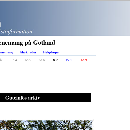
enemang på Gotland
venemang
Marknader
Helgdagar
å 3
ti 4
on 5
to 6
fr 7
lö 8
sö 9
Guteinfos arkiv