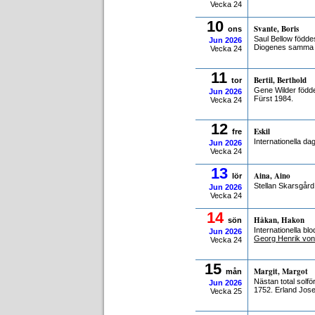
Vecka 24
10
Svante, Boris
ons
Saul Bellow födde
Jun
2026
Diogenes samma 
Vecka 24
11
Bertil, Berthold
tor
Gene Wilder född
Jun
2026
Fürst 1984.
Vecka 24
12
Eskil
fre
Internationella d
Jun
2026
Vecka 24
13
Aina, Aino
lör
Stellan Skarsgår
Jun
2026
Vecka 24
14
Håkan, Hakon
sön
Internationella b
Jun
2026
Georg Henrik von
Vecka 24
15
Margit, Margot
mån
Nästan total solf
Jun
2026
1752. Erland Jose
Vecka 25