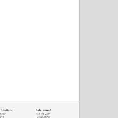
r Gotland
Lite annat
änder
Bra att veta
gen
Gutasagan