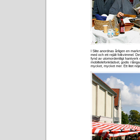
I Slite anordnas årligen en mark
med och ett rejält folkvimmel. D
fynd av utomordentligt hantverk e
mobiltelefonklädsel, godis i lån
mycket, mycket mer. Ett litet nöj