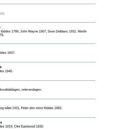
.
info
y
n föddes 1799, John Wayne 1907, Sven Delblanc 1931. Martin
76.
öddes 1837.
d
des 1945.
redssoldatdagen, veterandagen.
eg bålet 1431, Peter den store föddes 1682.
la
des 1819, Clint Eastwood 1930.