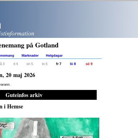
enemang på Gotland
venemang
Marknader
Helgdagar
å 3
ti 4
on 5
to 6
fr 7
lö 8
sö 9
en, 20 maj 2026
varann.
Guteinfos arkiv
en i Hemse