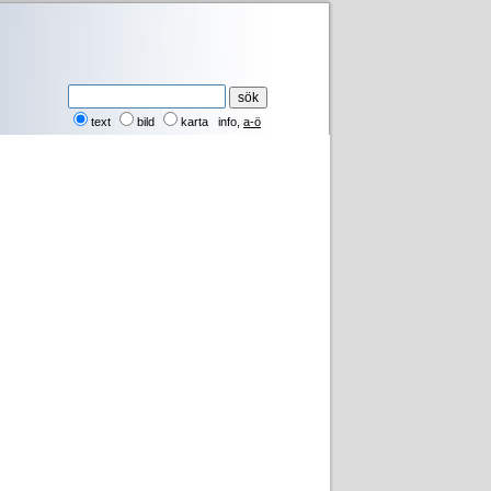
text
bild
karta
info
,
a-ö