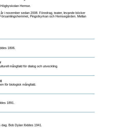
n, Högbyskolan Hemse.
 år i november sedan 2008. Föredrag, teater, levande böcker
n, Församlingshemmet, Pingstkyrkan och Hemsegården. Mellan
öddes 1806.
y
lturell mångfald för dialog och utveckling.
ng
gen för biologisk mångfald.
ddes 1891.
s dag. Bob Dylan föddes 1941.