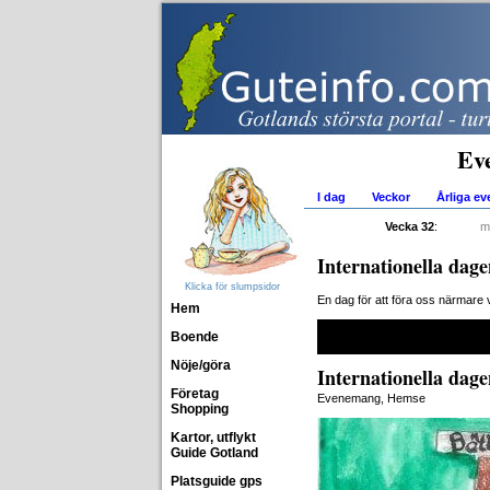
Ev
I dag
Veckor
Årliga e
Vecka 32
:
m
Internationella dag
Klicka för slumpsidor
En dag för att föra oss närmare 
Hem
Boende
Nöje/göra
Internationella dag
Företag
Evenemang, Hemse
Shopping
Kartor, utflykt
Guide Gotland
Platsguide gps