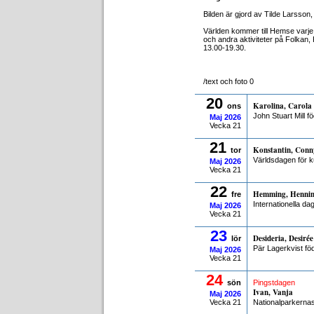
Bilden är gjord av Tilde Larsso
Världen kommer till Hemse varje
och andra aktiviteter på Folka
13.00-19.30.
/text och foto 0
20
Karolina, Carola
ons
John Stuart Mill f
Maj
2026
Vecka 21
21
Konstantin, Conn
tor
Världsdagen för ku
Maj
2026
Vecka 21
22
Hemming, Henni
fre
Internationella da
Maj
2026
Vecka 21
23
Desideria, Desirée
lör
Pär Lagerkvist fö
Maj
2026
Vecka 21
24
sön
Pingstdagen
Ivan, Vanja
Maj
2026
Vecka 21
Nationalparkerna