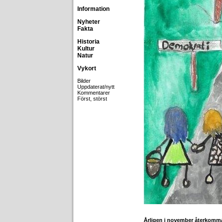
Information
Nyheter
Fakta
Historia
Kultur
Natur
Vykort
Bilder
Uppdaterat/nytt
Kommentarer
Först, störst
Årligen i november återkom