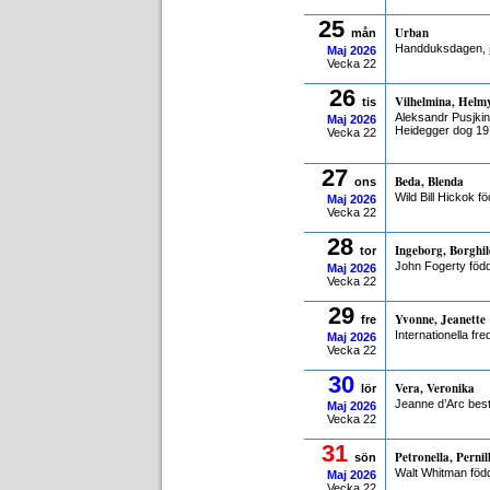
25
Urban
mån
Handduksdagen,
Maj
2026
Vecka 22
26
Vilhelmina, Helm
tis
Aleksandr Pusjki
Maj
2026
Heidegger dog 19
Vecka 22
27
Beda, Blenda
ons
Wild Bill Hickok f
Maj
2026
Vecka 22
28
Ingeborg, Borghil
tor
John Fogerty föd
Maj
2026
Vecka 22
29
Yvonne, Jeanette
fre
Internationella f
Maj
2026
Vecka 22
30
Vera, Veronika
lör
Jeanne d’Arc best
Maj
2026
Vecka 22
31
Petronella, Pernil
sön
Walt Whitman föd
Maj
2026
Vecka 22