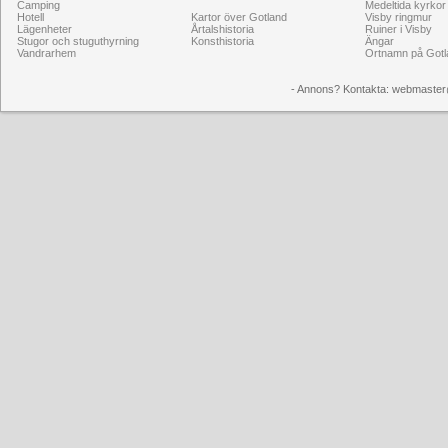
Camping
Medeltida kyrkor
Hotell
Kartor över Gotland
Visby ringmur
Lägenheter
Årtalshistoria
Ruiner i Visby
Stugor och stuguthyrning
Konsthistoria
Ängar
Vandrarhem
Ortnamn på Gotl
- Annons? Kontakta: webmaster@