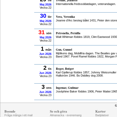
Yvonne, Jeanette
fre
Internationella fredssoldatdagen, veterandagen.
Maj
2026
Vecka 22
30
Vera, Veronika
lör
Jeanne d’Arc besteg bålet 1431, Peter den stor
Maj
2026
Vecka 22
31
Petronella, Pernilla
sön
Walt Whitman föddes 1819, Clint Eastwood 1930
Maj
2026
Vecka 22
1
Gun, Gunnel
mån
Mjölkens dag, Mobilfria dagen. The Beatles gav 
Jun
2026
Band 1967. Povel Ramel föddes 1922, Morgan 
Vecka 23
2
Roger, Rutger
tis
Karl Gjellerup föddes 1857, Johnny Weissmuller
Jun
2026
Hallström 1946. Bo Diddley dog 2008.
Vecka 23
3
Ingemar, Gudmar
ons
Joséphine Baker föddes 1906, Peter Mattei 196
Jun
2026
Vecka 23
6
Boende
Se och göra
Kartor
Fråga många i ett mail
Almanacka - evenemang
Badplatser