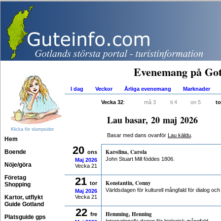
Evenemang på Got
I dag
Veckor
Årliga evenemang
Marknader
Vecka 32
:
må 3
ti 4
on 5
to
Lau basar, 20 maj 2026
Klicka för slumpsidor
Basar med dans ovanför
Lau käldu
.
Hem
20
Karolina, Carola
Boende
ons
John Stuart Mill föddes 1806.
Maj
2026
Nöje/göra
Vecka 21
Företag
21
Konstantin, Conny
tor
Shopping
Världsdagen för kulturell mångfald för dialog och
Maj
2026
Kartor, utflykt
Vecka 21
Guide Gotland
22
Hemming, Henning
fre
Platsguide gps