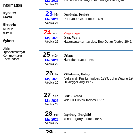
Internationella dagen för biologisk mångfald.
Maj
2026
Vecka 21
Information
23
Nyheter
Desideria, Desirée
lör
Fakta
Pär Lagerkvist föddes 1891.
Maj
2026
Vecka 21
Historia
Kultur
24
Natur
sön
Pingstdagen
Ivan, Vanja
Maj
2026
Vykort
Vecka 21
Nationalparkernas dag. Bob Dylan föddes 1941.
Bilder
Uppdaterat/nytt
25
Urban
Kommentarer
mån
Först, störst
Handduksdagen,
.
Maj
2026
info
Vecka 22
26
Vilhelmina, Helmy
tis
Aleksandr Pusjkin föddes 1799, John Wayne 190
Maj
2026
Heidegger dog 1976.
Vecka 22
27
Beda, Blenda
ons
Wild Bill Hickok föddes 1837.
Maj
2026
Vecka 22
28
Ingeborg, Borghild
tor
John Fogerty föddes 1945.
Maj
2026
Vecka 22
29