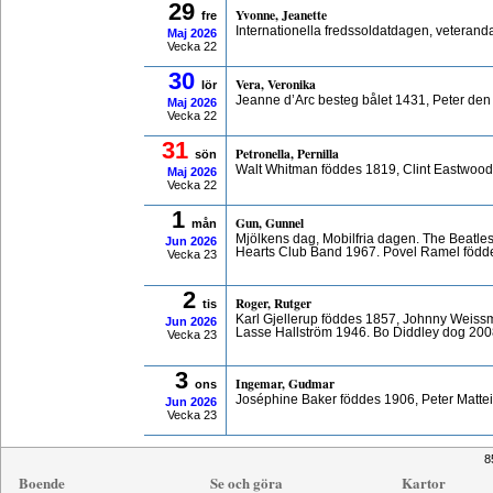
29
Yvonne, Jeanette
fre
Internationella fredssoldatdagen, veterand
Maj
2026
Vecka 22
30
Vera, Veronika
lör
Jeanne d’Arc besteg bålet 1431, Peter den
Maj
2026
Vecka 22
31
Petronella, Pernilla
sön
Walt Whitman föddes 1819, Clint Eastwood
Maj
2026
Vecka 22
1
Gun, Gunnel
mån
Mjölkens dag, Mobilfria dagen. The Beatles
Jun
2026
Hearts Club Band 1967. Povel Ramel föd
Vecka 23
2
Roger, Rutger
tis
Karl Gjellerup föddes 1857, Johnny Weissm
Jun
2026
Lasse Hallström 1946. Bo Diddley dog 200
Vecka 23
3
Ingemar, Gudmar
ons
Joséphine Baker föddes 1906, Peter Matte
Jun
2026
Vecka 23
8
Boende
Se och göra
Kartor