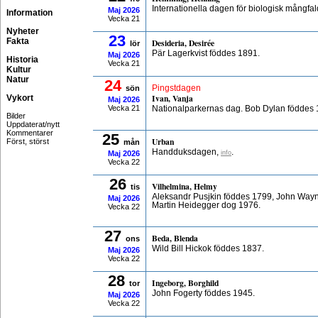
Internationella dagen för biologisk mångfal
Maj
2026
Information
Vecka 21
Nyheter
23
Fakta
Desideria, Desirée
lör
Pär Lagerkvist föddes 1891.
Maj
2026
Historia
Vecka 21
Kultur
Natur
24
sön
Pingstdagen
Ivan, Vanja
Vykort
Maj
2026
Vecka 21
Nationalparkernas dag. Bob Dylan föddes 
Bilder
Uppdaterat/nytt
Kommentarer
25
Urban
Först, störst
mån
Handduksdagen,
.
info
Maj
2026
Vecka 22
26
Vilhelmina, Helmy
tis
Aleksandr Pusjkin föddes 1799, John Way
Maj
2026
Martin Heidegger dog 1976.
Vecka 22
27
Beda, Blenda
ons
Wild Bill Hickok föddes 1837.
Maj
2026
Vecka 22
28
Ingeborg, Borghild
tor
John Fogerty föddes 1945.
Maj
2026
Vecka 22