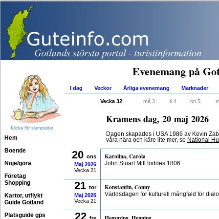
Evenemang på Got
I dag
Veckor
Årliga evenemang
Marknader
Vecka 32
:
må 3
ti 4
on 5
t
Kramens dag, 20 maj 2026
Klicka för slumpsidor
Dagen skapades i USA 1986 av Kevin Zaborn
Hem
våra nära och käre lite mer, se
National H
Boende
20
Karolina, Carola
ons
Nöje/göra
John Stuart Mill föddes 1806.
Maj
2026
Vecka 21
Företag
Shopping
21
Konstantin, Conny
tor
Världsdagen för kulturell mångfald för dial
Kartor, utflykt
Maj
2026
Vecka 21
Guide Gotland
22
Platsguide gps
Hemming, Henning
fre