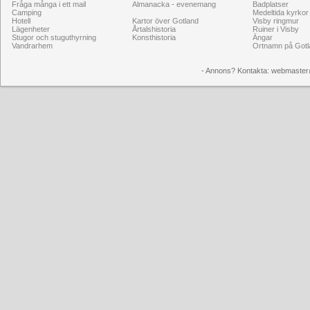
Fråga många i ett mail
Almanacka - evenemang
Badplatser
Camping
Medeltida kyrkor
Hotell
Kartor över Gotland
Visby ringmur
Lägenheter
Årtalshistoria
Ruiner i Visby
Stugor och stuguthyrning
Konsthistoria
Ängar
Vandrarhem
Ortnamn på Gotl
- Annons? Kontakta: webmaster@