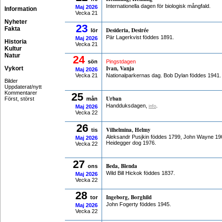
Internationella dagen för biologisk mångfald.
Maj
2026
Information
Vecka 21
Nyheter
23
Fakta
Desideria, Desirée
lör
Pär Lagerkvist föddes 1891.
Maj
2026
Historia
Vecka 21
Kultur
Natur
24
sön
Pingstdagen
Ivan, Vanja
Vykort
Maj
2026
Vecka 21
Nationalparkernas dag. Bob Dylan föddes 1941.
Bilder
Uppdaterat/nytt
Kommentarer
25
Urban
Först, störst
mån
Handduksdagen,
.
Maj
2026
info
Vecka 22
26
Vilhelmina, Helmy
tis
Aleksandr Pusjkin föddes 1799, John Wayne 190
Maj
2026
Heidegger dog 1976.
Vecka 22
27
Beda, Blenda
ons
Wild Bill Hickok föddes 1837.
Maj
2026
Vecka 22
28
Ingeborg, Borghild
tor
John Fogerty föddes 1945.
Maj
2026
Vecka 22