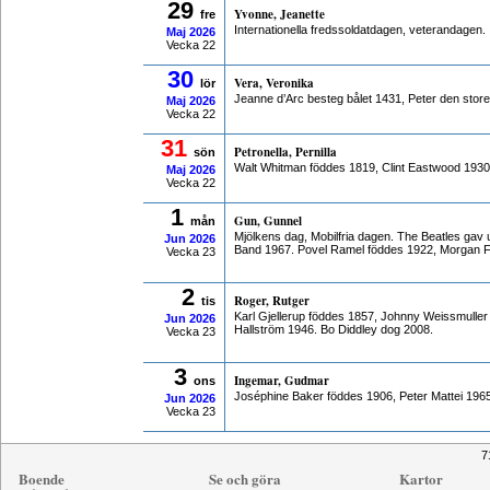
29
Yvonne, Jeanette
fre
Internationella fredssoldatdagen, veterandagen.
Maj
2026
Vecka 22
30
Vera, Veronika
lör
Jeanne d’Arc besteg bålet 1431, Peter den stor
Maj
2026
Vecka 22
31
Petronella, Pernilla
sön
Walt Whitman föddes 1819, Clint Eastwood 1930
Maj
2026
Vecka 22
1
Gun, Gunnel
mån
Mjölkens dag, Mobilfria dagen. The Beatles gav 
Jun
2026
Band 1967. Povel Ramel föddes 1922, Morgan 
Vecka 23
2
Roger, Rutger
tis
Karl Gjellerup föddes 1857, Johnny Weissmuller
Jun
2026
Hallström 1946. Bo Diddley dog 2008.
Vecka 23
3
Ingemar, Gudmar
ons
Joséphine Baker föddes 1906, Peter Mattei 196
Jun
2026
Vecka 23
7
Boende
Se och göra
Kartor