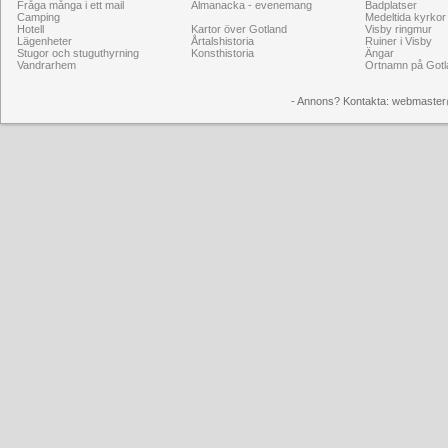
Fråga många i ett mail
Almanacka - evenemang
Badplatser
Camping
Medeltida kyrkor
Hotell
Kartor över Gotland
Visby ringmur
Lägenheter
Årtalshistoria
Ruiner i Visby
Stugor och stuguthyrning
Konsthistoria
Ängar
Vandrarhem
Ortnamn på Gotl
- Annons? Kontakta: webmaster@