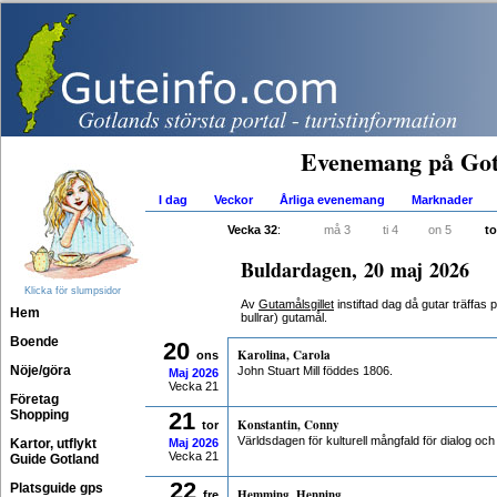
Evenemang på Got
I dag
Veckor
Årliga evenemang
Marknader
Vecka 32
:
må 3
ti 4
on 5
to
Buldardagen, 20 maj 2026
Klicka för slumpsidor
Av
Gutamålsgillet
instiftad dag då gutar träffas p
Hem
bullrar) gutamål.
Boende
20
Karolina, Carola
ons
Nöje/göra
John Stuart Mill föddes 1806.
Maj
2026
Vecka 21
Företag
Shopping
21
Konstantin, Conny
tor
Världsdagen för kulturell mångfald för dialog och
Kartor, utflykt
Maj
2026
Vecka 21
Guide Gotland
22
Platsguide gps
Hemming, Henning
fre