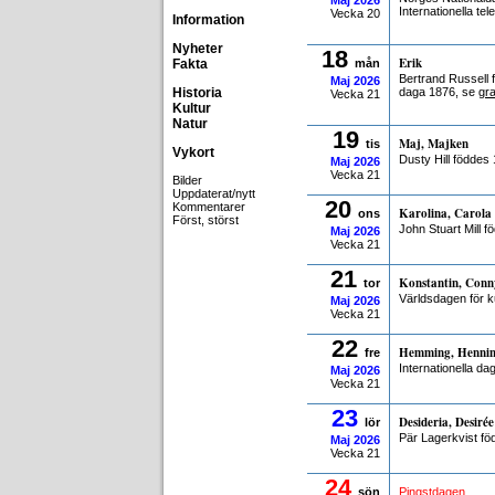
Maj
2026
Internationella t
Vecka 20
Information
Nyheter
18
Erik
Fakta
mån
Bertrand Russell f
Maj
2026
Historia
daga 1876, se
gr
Vecka 21
Kultur
Natur
19
Maj, Majken
tis
Vykort
Dusty Hill föddes
Maj
2026
Vecka 21
Bilder
Uppdaterat/nytt
20
Kommentarer
Karolina, Carola
ons
Först, störst
John Stuart Mill f
Maj
2026
Vecka 21
21
Konstantin, Conn
tor
Världsdagen för ku
Maj
2026
Vecka 21
22
Hemming, Henni
fre
Internationella da
Maj
2026
Vecka 21
23
Desideria, Desirée
lör
Pär Lagerkvist fö
Maj
2026
Vecka 21
24
sön
Pingstdagen