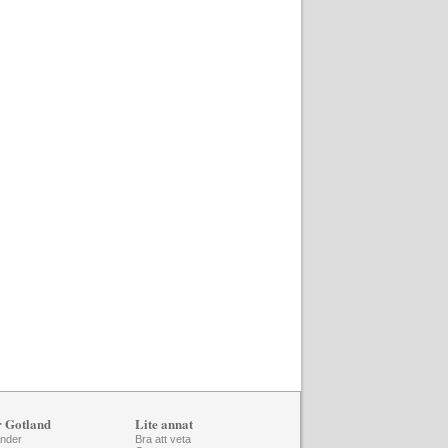
r Gotland
Lite annat
änder
Bra att veta