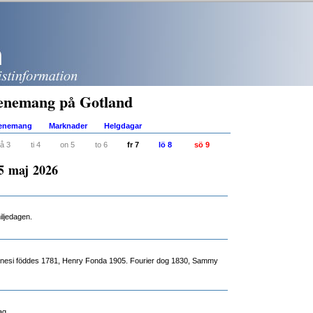
enemang på Gotland
venemang
Marknader
Helgdagar
å 3
ti 4
on 5
to 6
fr 7
lö 8
sö 9
15 maj 2026
miljedagen.
nesi föddes 1781, Henry Fonda 1905. Fourier dog 1830, Sammy
ag.