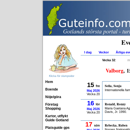
Ev
I dag
Veckor
Årliga e
Vecka 32
:
m
Valborg
, 
Klicka för slumpsidor
Hem
15
Sofia, Sonja
fre
Boende
Internationella fa
Maj
2026
Vecka 20
Nöje/göra
16
Ronald, Ronny
Företag
lör
Shopping
Maria Gaetana Ag
Maj
2026
Davis, Jr. 1990.
Vecka 20
Kartor, utflykt
Guide Gotland
17
Rebecka, Ruben
sön
Platsguide gps
Norges Nationald