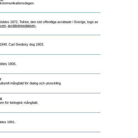
elekommunikationsdagen.
öddes 1872. Tektor, den sist offentliga avrättade i Sverige, togs av
aven
,
avrättningsplatsen
,.
 1949. Carl Snoilsky dog 1903.
öddes 1806.
y
lturell mångfald för dialog och utveckling.
ng
gen för biologisk mångfald.
ddes 1891.