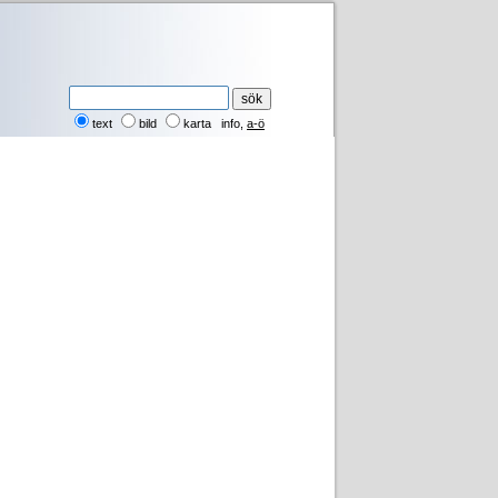
text
bild
karta
info
,
a-ö