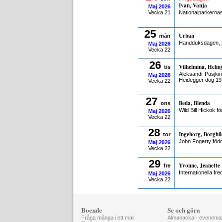
Ivan, Vanja
Maj
2026
Vecka 21
Nationalparkerna
25
Urban
mån
Handduksdagen,
Maj
2026
Vecka 22
26
Vilhelmina, Helm
tis
Aleksandr Pusjki
Maj
2026
Heidegger dog 19
Vecka 22
27
Beda, Blenda
ons
Wild Bill Hickok f
Maj
2026
Vecka 22
28
Ingeborg, Borghil
tor
John Fogerty föd
Maj
2026
Vecka 22
29
Yvonne, Jeanette
fre
Internationella f
Maj
2026
Vecka 22
Boende
Se och göra
Fråga många i ett mail
Almanacka - evenema