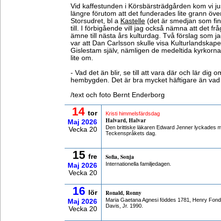
Vid kaffestunden i Körsbärsträdgården kom vi jus
längre förutom att det funderades lite grann öve
Storsudret, bl a
Kastelle
(det är smedjan som fin
till. I förbigående vill jag också nämna att det fr
ämne till nästa års kulturdag. Två förslag som jag
var att Dan Carlsson skulle visa Kulturlandskap
Gislestam själv, nämligen de medeltida kyrkorna,
lite om.
- Vad det än blir, se till att vara där och lär dig
hembygden. Det är bra mycket häftigare än vad 
/text och foto Bernt Enderborg
14
tor
Kristi himmelsfärdsdag
Halvard, Halvar
Maj
2026
Den brittiske läkaren Edward Jenner lyckades m
Vecka 20
Teckenspråkets dag.
15
fre
Sofia, Sonja
Internationella familjedagen.
Maj
2026
Vecka 20
16
lör
Ronald, Ronny
Maria Gaetana Agnesi föddes 1781, Henry Fon
Maj
2026
Davis, Jr. 1990.
Vecka 20