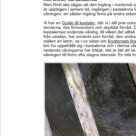
Men först ska sägas att den ingång i marknivå 
är upptagen i senare tid, ingången i kastalerna 
våningen; en sådan ingång finns på andra sidan
Vi har en
Guide till kastaler
, där vi i allt prat o
teorierna, dvs försvarstorn och skyddat förråd. De
kastalernas understa våning, till vilken det allt
från utsidan, har använts som förråd, den andra
ställen en latrin, se t ex sidan om
Kruttornets fin
bör ha uppehållit sig i kastalerna och i denna v
nedersta våningarna har trätak, det är lätt att s
våningen till finns ofta slagna stenvalv. En bild 