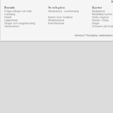
7
Boende
Se och göra
Kartor
Fråga många i ett mail
Almanacka - evenemang
Badplatser
Camping
Medeltida kyrkor
Hotell
Kartor över Gotland
Visby ringmur
Lägenheter
Årtalshistoria
Ruiner i Visby
Stugor och stuguthyrning
Konsthistoria
Ängar
Vandrarhem
Ortnamn på Gotl
- Annons? Kontakta: webmaster@