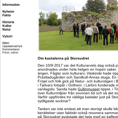
Information
Nyheter
Fakta
Historia
Kultur
Natur
Vykort
Bilder
Uppdaterat/nytt
Kommentarer
Först, störst
Om kastalerna på Storsudret
Den 10/9-2017 var det Kulturarvets dag också 
anordnades under hela helgen en hopen saker, l
ängen, Fåglar som kulturarv, Väskinde hade öpp
Prästladugården och Sandkull-Annas stuga, En v
Fröjel och folk gick på Natur- och kulturstigen i
i Tjelvars fotspår i Gothem, i Lärbro funderade 
vardagsliv, Sanda hade
Gullinmuseet
öppet, i T
över Kulturmiljöer från svunnen tid och så det 
Varför uppfördes tre väldiga kastaler just på Sto
sydligaste socknar?
Tanken var inte endast att man storögt skulle k
berättelser utan faktiskt också resonera samman
på Storsudret avslutade det hela med en kaffes