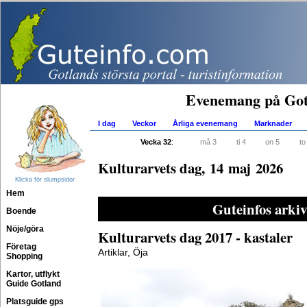
Evenemang på Got
I dag
Veckor
Årliga evenemang
Marknader
Vecka 32
:
må 3
ti 4
on 5
to
Kulturarvets dag, 14 maj 2026
Klicka för slumpsidor
Hem
Guteinfos arkiv
Boende
Nöje/göra
Kulturarvets dag 2017 - kastaler
Företag
Artiklar, Öja
Shopping
Kartor, utflykt
Guide Gotland
Platsguide gps