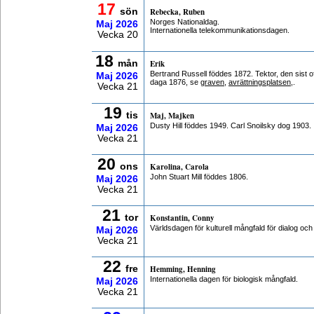
17
sön
Rebecka, Ruben
Norges Nationaldag.
Maj
2026
Internationella telekommunikationsdagen.
Vecka 20
18
mån
Erik
Bertrand Russell föddes 1872. Tektor, den sist of
Maj
2026
daga 1876, se
graven
,
avrättningsplatsen
,.
Vecka 21
19
tis
Maj, Majken
Dusty Hill föddes 1949. Carl Snoilsky dog 1903.
Maj
2026
Vecka 21
20
ons
Karolina, Carola
John Stuart Mill föddes 1806.
Maj
2026
Vecka 21
21
tor
Konstantin, Conny
Världsdagen för kulturell mångfald för dialog och
Maj
2026
Vecka 21
22
fre
Hemming, Henning
Internationella dagen för biologisk mångfald.
Maj
2026
Vecka 21