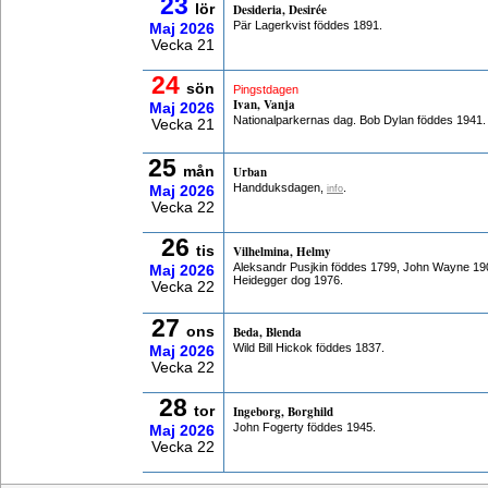
23
lör
Desideria, Desirée
Pär Lagerkvist föddes 1891.
Maj
2026
Vecka 21
24
sön
Pingstdagen
Ivan, Vanja
Maj
2026
Nationalparkernas dag. Bob Dylan föddes 1941.
Vecka 21
25
mån
Urban
Handduksdagen,
.
Maj
2026
info
Vecka 22
26
tis
Vilhelmina, Helmy
Aleksandr Pusjkin föddes 1799, John Wayne 190
Maj
2026
Heidegger dog 1976.
Vecka 22
27
ons
Beda, Blenda
Wild Bill Hickok föddes 1837.
Maj
2026
Vecka 22
28
tor
Ingeborg, Borghild
John Fogerty föddes 1945.
Maj
2026
Vecka 22