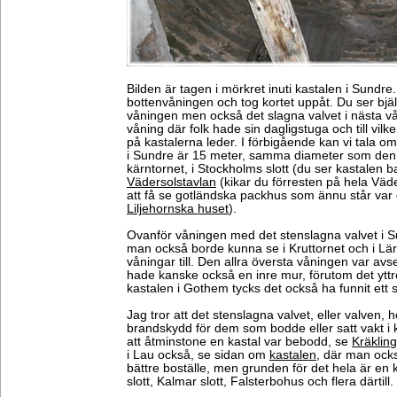
Bilden är tagen i mörkret inuti kastalen i Sundre
bottenvåningen och tog kortet uppåt. Du ser bjälkla
våningen men också det slagna valvet i nästa vån
våning där folk hade sin dagligstuga och till vil
på kastalerna leder. I förbigående kan vi tala o
i Sundre är 15 meter, samma diameter som den 
kärntornet, i Stockholms slott (du ser kastalen
Vädersolstavlan
(kikar du förresten på hela Vä
att få se gotländska packhus som ännu står var or
Liljehornska huset
).
Ovanför våningen med det stenslagna valvet i S
man också borde kunna se i Kruttornet och i Lär
våningar till. Den allra översta våningen var avs
hade kanske också en inre mur, förutom det ytt
kastalen i Gothem tycks det också ha funnit ett s
Jag tror att det stenslagna valvet, eller valven, he
brandskydd för dem som bodde eller satt vakt i 
att åtminstone en kastal var bebodd, se
Kräkling
i Lau också, se sidan om
kastalen
, där man ocks
bättre boställe, men grunden för det hela är en 
slott, Kalmar slott, Falsterbohus och flera därtill.