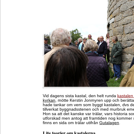
Vid dagens sista kastal, den helt runda
kastalen
kyrkan
, mötte Kerstin Jonmyren upp och berättad
hade tankar om vem som byggt kastalen, dvs de 
tillverkat byggnadsstenen och med murbruk emel
Hon sa att det kanske var trälar, vars historia s
utforskad men antog att framtiden nog kommer 
finns en sida om trälar utifrån
Gutalagen
.
Lite teorier om kastalerna