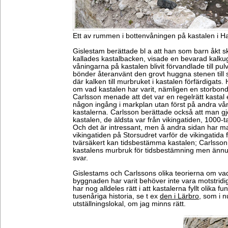
Ett av rummen i bottenvåningen på kastalen i 
Gislestam berättade bl a att han som barn åkt 
kallades kastalbacken, visade en bevarad kalku
våningarna på kastalen blivit förvandlade till pul
bönder återanvänt den grovt huggna stenen till 
där kalken till murbruket i kastalen förfärdigats
om vad kastalen har varit, nämligen en storb
Carlsson menade att det var en regelrätt kastal 
någon ingång i markplan utan först på andra vå
kastalerna. Carlsson berättade också att man gjo
kastalen, de äldsta var från vikingatiden, 1000-t
Och det är intressant, men å andra sidan har ma
vikingatiden på Storsudret varför de vikingatida
tvärsäkert kan tidsbestämma kastalen; Carlsson ha
kastalens murbruk för tidsbestämning men ännu i
svar.
Gislestams och Carlssons olika teorierna om vad
byggnaden har varit behöver inte vara motstrid
har nog alldeles rätt i att kastalerna fyllt olika 
tusenåriga historia, se t ex
den i Lärbro
, som i 
utställningslokal, om jag minns rätt.