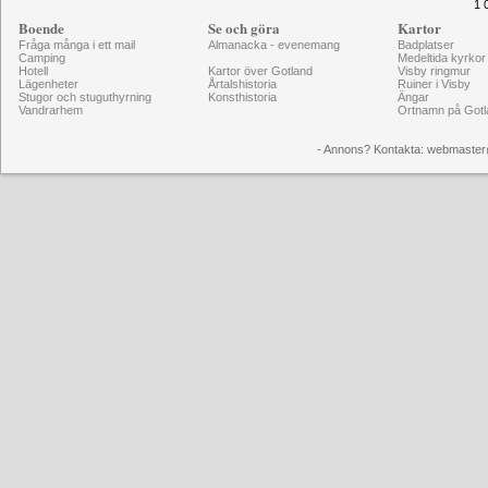
1 
Boende
Se och göra
Kartor
Fråga många i ett mail
Almanacka - evenemang
Badplatser
Camping
Medeltida kyrkor
Hotell
Kartor över Gotland
Visby ringmur
Lägenheter
Årtalshistoria
Ruiner i Visby
Stugor och stuguthyrning
Konsthistoria
Ängar
Vandrarhem
Ortnamn på Gotl
- Annons? Kontakta: webmaster@