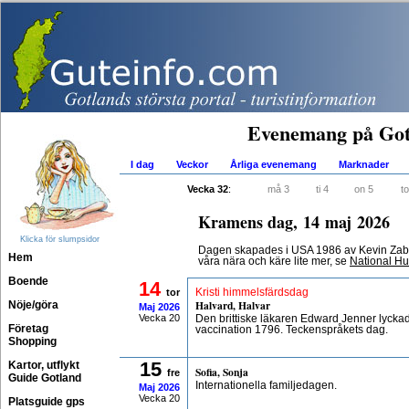
Evenemang på Got
I dag
Veckor
Årliga evenemang
Marknader
Vecka 32
:
må 3
ti 4
on 5
to
Kramens dag, 14 maj 2026
Klicka för slumpsidor
Dagen skapades i USA 1986 av Kevin Zaborn
Hem
våra nära och käre lite mer, se
National H
Boende
14
tor
Kristi himmelsfärdsdag
Halvard, Halvar
Nöje/göra
Maj
2026
Vecka 20
Den brittiske läkaren Edward Jenner lycka
Företag
vaccination 1796. Teckenspråkets dag.
Shopping
15
Kartor, utflykt
Sofia, Sonja
fre
Guide Gotland
Internationella familjedagen.
Maj
2026
Vecka 20
Platsguide gps