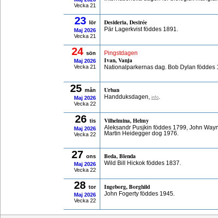
Vecka 21
23
Desideria, Desirée
lör
Pär Lagerkvist föddes 1891.
Maj
2026
Vecka 21
24
sön
Pingstdagen
Ivan, Vanja
Maj
2026
Vecka 21
Nationalparkernas dag. Bob Dylan föddes 
25
Urban
mån
Handduksdagen,
.
info
Maj
2026
Vecka 22
26
Vilhelmina, Helmy
tis
Aleksandr Pusjkin föddes 1799, John Way
Maj
2026
Martin Heidegger dog 1976.
Vecka 22
27
Beda, Blenda
ons
Wild Bill Hickok föddes 1837.
Maj
2026
Vecka 22
28
Ingeborg, Borghild
tor
John Fogerty föddes 1945.
Maj
2026
Vecka 22