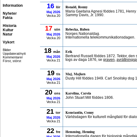
16
Information
Ronald, Ronny
lör
Maria Gaetana Agnesi föddes 1781, Henry 
Maj
2026
Nyheter
Sammy Davis, Jr. 1990.
Vecka 20
Fakta
Historia
17
Rebecka, Ruben
sön
Kultur
Norges Nationaldag.
Natur
Maj
2026
Internationella telekommunikationsdagen.
Vecka 20
Vykort
18
Bilder
Erik
mån
Uppdaterat/nytt
Bertrand Russell föddes 1872. Tektor, den si
Maj
2026
Kommentarer
togs av daga 1876, se
graven
,
avrättningsp
Vecka 21
Först, störst
19
Maj, Majken
tis
Dusty Hill föddes 1949. Carl Snoilsky dog 
Maj
2026
Vecka 21
20
Karolina, Carola
ons
John Stuart Mill föddes 1806.
Maj
2026
Vecka 21
21
Konstantin, Conny
tor
Världsdagen för kulturell mångfald för dial
Maj
2026
Vecka 21
22
Hemming, Henning
fre
Internationella dagen för biologisk mångfal
Maj
2026