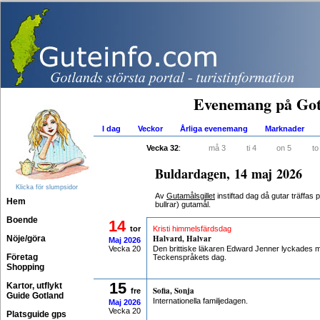
Evenemang på Got
I dag
Veckor
Årliga evenemang
Marknader
Vecka 32
:
må 3
ti 4
on 5
to
Buldardagen, 14 maj 2026
Klicka för slumpsidor
Av
Gutamålsgillet
instiftad dag då gutar träffas p
Hem
bullrar) gutamål.
Boende
14
tor
Kristi himmelsfärdsdag
Halvard, Halvar
Nöje/göra
Maj
2026
Vecka 20
Den brittiske läkaren Edward Jenner lyckades m
Företag
Teckenspråkets dag.
Shopping
15
Kartor, utflykt
Sofia, Sonja
fre
Guide Gotland
Internationella familjedagen.
Maj
2026
Vecka 20
Platsguide gps