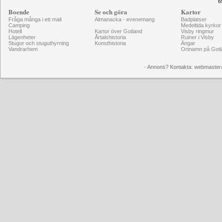
6
Boende
Se och göra
Kartor
Fråga många i ett mail
Almanacka - evenemang
Badplatser
Camping
Medeltida kyrkor
Hotell
Kartor över Gotland
Visby ringmur
Lägenheter
Årtalshistoria
Ruiner i Visby
Stugor och stuguthyrning
Konsthistoria
Ängar
Vandrarhem
Ortnamn på Gotl
- Annons? Kontakta: webmaster@