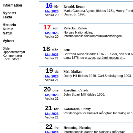
16
Information
Ronald, Ronny
lör
Maria Gaetana Agnesi föddes 1781, Henry Fon
Maj
2026
Nyheter
Davis, Jr. 1990.
Vecka 20
Fakta
Historia
17
Rebecka, Ruben
sön
Kultur
Norges Nationaldag.
Natur
Maj
2026
Internationella telekommunikationsdagen.
Vecka 20
Vykort
18
Bilder
Erik
mån
Uppdaterat/nytt
Bertrand Russell föddes 1872. Tektor, den sist of
Maj
2026
Kommentarer
daga 1876, se
graven
,
avrättningsplatsen
,.
Vecka 21
Först, störst
19
Maj, Majken
tis
Dusty Hill föddes 1949. Carl Snoilsky dog 1903.
Maj
2026
Vecka 21
20
Karolina, Carola
ons
John Stuart Mill föddes 1806.
Maj
2026
Vecka 21
21
Konstantin, Conny
tor
Världsdagen för kulturell mångfald för dialog och
Maj
2026
Vecka 21
22
Hemming, Henning
fre
Internationella dagen för biologisk mångfald.
Maj
2026