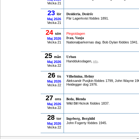
Vecka 21
23
Desideria, Desirée
lör
Pär Lagerkvist föddes 1891.
Maj
2026
Vecka 21
24
sön
Pingstdagen
Ivan, Vanja
Maj
2026
Vecka 21
Nationalparkernas dag. Bob Dylan föddes 1941.
25
Urban
mån
Handduksdagen,
.
Maj
2026
info
Vecka 22
26
Vilhelmina, Helmy
tis
Aleksandr Pusjkin föddes 1799, John Wayne 190
Maj
2026
Heidegger dog 1976.
Vecka 22
27
Beda, Blenda
ons
Wild Bill Hickok föddes 1837.
Maj
2026
Vecka 22
28
Ingeborg, Borghild
tor
John Fogerty föddes 1945.
Maj
2026
Vecka 22