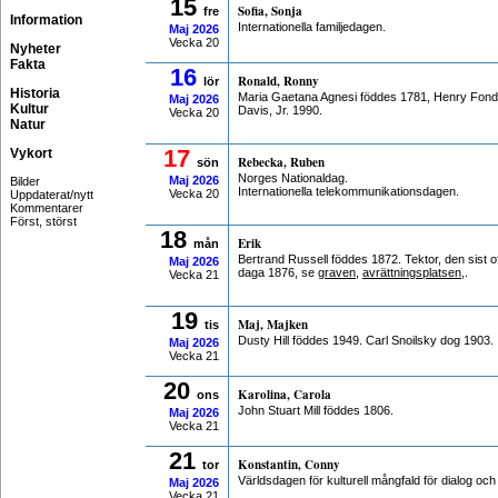
15
Sofia, Sonja
fre
Information
Internationella familjedagen.
Maj
2026
Vecka 20
Nyheter
Fakta
16
Ronald, Ronny
lör
Historia
Maria Gaetana Agnesi föddes 1781, Henry Fon
Maj
2026
Kultur
Davis, Jr. 1990.
Vecka 20
Natur
17
Vykort
Rebecka, Ruben
sön
Norges Nationaldag.
Maj
2026
Bilder
Internationella telekommunikationsdagen.
Vecka 20
Uppdaterat/nytt
Kommentarer
Först, störst
18
Erik
mån
Bertrand Russell föddes 1872. Tektor, den sist of
Maj
2026
daga 1876, se
graven
,
avrättningsplatsen
,.
Vecka 21
19
Maj, Majken
tis
Dusty Hill föddes 1949. Carl Snoilsky dog 1903.
Maj
2026
Vecka 21
20
Karolina, Carola
ons
John Stuart Mill föddes 1806.
Maj
2026
Vecka 21
21
Konstantin, Conny
tor
Världsdagen för kulturell mångfald för dialog och
Maj
2026
Vecka 21