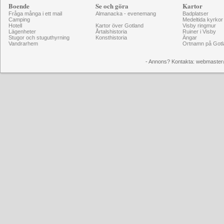
Boende
Se och göra
Kartor
Fråga många i ett mail
Almanacka - evenemang
Badplatser
Camping
Medeltida kyrkor
Hotell
Kartor över Gotland
Visby ringmur
Lägenheter
Årtalshistoria
Ruiner i Visby
Stugor och stuguthyrning
Konsthistoria
Ängar
Vandrarhem
Ortnamn på Gotl
- Annons? Kontakta: webmaster@