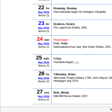
22
Hemming, Henning
fre
Internationella dagen för biologisk mångfald.
Maj
2026
Vecka 21
23
Desideria, Desirée
lör
Pär Lagerkvist föddes 1891.
Maj
2026
Vecka 21
24
sön
Pingstdagen
Ivan, Vanja
Maj
2026
Vecka 21
Nationalparkernas dag. Bob Dylan föddes 1941.
25
Urban
mån
Handduksdagen,
.
Maj
2026
info
Vecka 22
26
Vilhelmina, Helmy
tis
Aleksandr Pusjkin föddes 1799, John Wayne 190
Maj
2026
Heidegger dog 1976.
Vecka 22
27
Beda, Blenda
ons
Wild Bill Hickok föddes 1837.
Maj
2026
Vecka 22
5