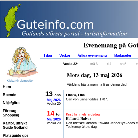
Evenemang på Got
I dag
Veckor
Årliga evenemang
Marknader
Vecka 32
:
må 3
ti 4
on 5
t
Mors dag, 13 maj 2026
Klicka för slumpsidor
Världens bästa mamma firas denna dag!
Hem
13
Linnea, Linn
Boende
ons
Carl von Linné föddes 1707.
Maj
2026
Nöje/göra
Vecka 20
Företag
14
tor
Kristi himmelsfärdsdag
Shopping
Halvard, Halvar
Maj
2026
Kartor, utflykt
Vecka 20
Den brittiske läkaren Edward Jenner lyckades m
Teckenspråkets dag.
Guide Gotland
Platsguide gps