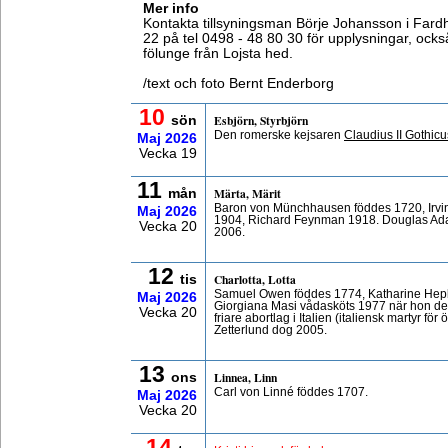
Mer info
Kontakta tillsyningsman Börje Johansson i Fardh
22 på tel 0498 - 48 80 30 för upplysningar, ocks
fölunge från Lojsta hed.
/text och foto Bernt Enderborg
10
Esbjörn, Styrbjörn
sön
Den romerske kejsaren
Claudius II Gothicu
Maj
2026
Vecka 19
11
Märta, Märit
mån
Baron von Münchhausen föddes 1720, Irvin
Maj
2026
1904, Richard Feynman 1918. Douglas Ada
Vecka 20
2006.
12
Charlotta, Lotta
tis
Samuel Owen föddes 1774, Katharine Hepbu
Maj
2026
Giorgiana Masi vådasköts 1977 när hon de
Vecka 20
friare abortlag i Italien (italiensk martyr fö
Zetterlund dog 2005.
13
Linnea, Linn
ons
Carl von Linné föddes 1707.
Maj
2026
Vecka 20
14