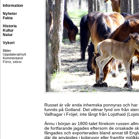
Information
Nyheter
Fakta
Historia
Kultur
Natur
Vykort
Bilder
Uppdaterat/nytt
Kommentarer
Först, störst
Russet är vår enda inhemska ponnyras och har 
funnits på Gotland. Det vittnar fynd om från ste
Vallhagar i Fröjel, inte långt från Lojsthaid (Lojst
Ännu i början av 1800-talet förekom russen allm
de fortfarande jagades eftersom de orsakade sk
fångades och exporterades bland annat till Eng
där de användes i kolgruvor eller framför mjölkkä