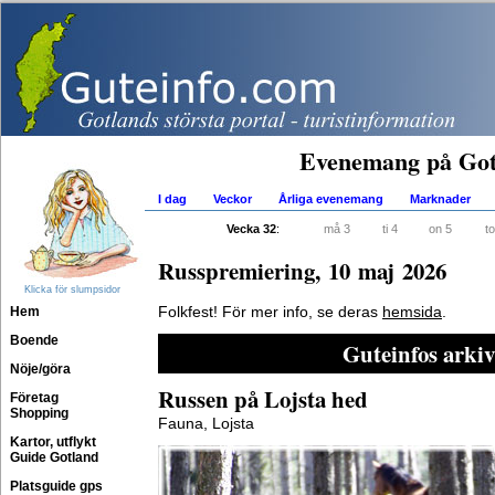
Evenemang på Got
I dag
Veckor
Årliga evenemang
Marknader
Vecka 32
:
må 3
ti 4
on 5
to
Russpremiering, 10 maj 2026
Klicka för slumpsidor
Hem
Folkfest! För mer info, se deras
hemsida
.
Boende
Guteinfos arkiv
Nöje/göra
Russen på Lojsta hed
Företag
Shopping
Fauna, Lojsta
Kartor, utflykt
Guide Gotland
Platsguide gps