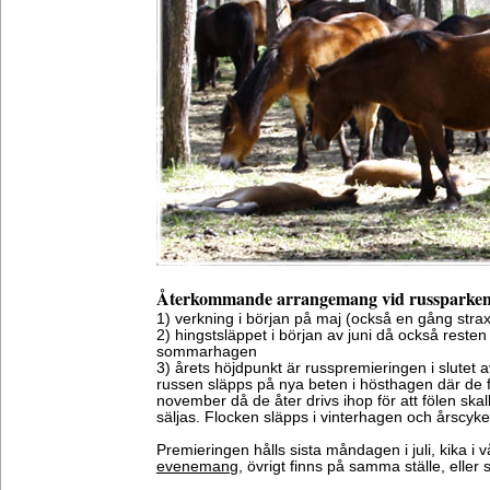
Återkommande arrangemang vid russparke
1) verkning i början på maj (också en gång strax 
2) hingstsläppet i början av juni då också resten av
sommarhagen
3) årets höjdpunkt är russpremieringen i slutet a
russen släpps på nya beten i hösthagen där de får
november då de åter drivs ihop för att fölen skall 
säljas. Flocken släpps i vinterhagen och årscyke
Premieringen hålls sista måndagen i juli, kika i 
evenemang
, övrigt finns på samma ställe, eller