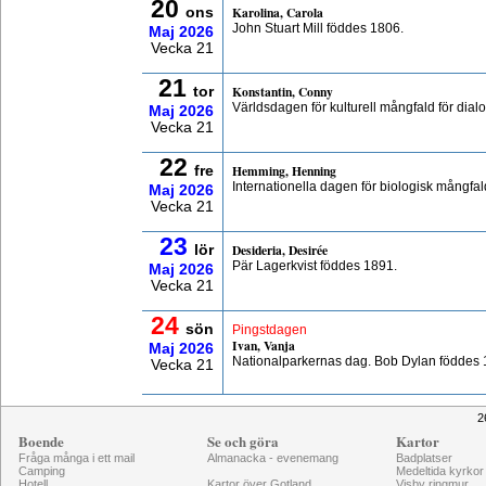
20
Karolina, Carola
ons
John Stuart Mill föddes 1806.
Maj
2026
Vecka 21
21
Konstantin, Conny
tor
Världsdagen för kulturell mångfald för dial
Maj
2026
Vecka 21
22
Hemming, Henning
fre
Internationella dagen för biologisk mångfal
Maj
2026
Vecka 21
23
Desideria, Desirée
lör
Pär Lagerkvist föddes 1891.
Maj
2026
Vecka 21
24
sön
Pingstdagen
Ivan, Vanja
Maj
2026
Nationalparkernas dag. Bob Dylan föddes 
Vecka 21
2
Boende
Se och göra
Kartor
Fråga många i ett mail
Almanacka - evenemang
Badplatser
Camping
Medeltida kyrkor
Hotell
Kartor över Gotland
Visby ringmur