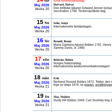
tor
Kristi himmelsfärdsdag
Halvard, Halvar
Maj
2026
Den brittiske läkaren Edward Jenner lycka
Vecka 20
vaccination 1796. Teckenspråkets dag.
15
Sofia, Sonja
fre
Internationella familjedagen.
Maj
2026
Vecka 20
16
Ronald, Ronny
lör
Maria Gaetana Agnesi föddes 1781, Henry 
Maj
2026
Sammy Davis, Jr. 1990.
Vecka 20
17
Rebecka, Ruben
sön
Norges Nationaldag.
Maj
2026
Internationella telekommunikationsdagen.
Vecka 20
18
Erik
mån
Bertrand Russell föddes 1872. Tektor, den si
Maj
2026
togs av daga 1876, se
graven
,
avrättningsp
Vecka 21
19
Maj, Majken
tis
Dusty Hill föddes 1949. Carl Snoilsky dog 
Maj
2026
Vecka 21