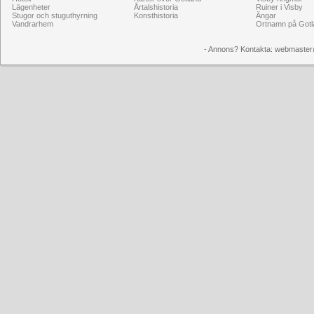
Lägenheter
Årtalshistoria
Ruiner i Visby
Stugor och stuguthyrning
Konsthistoria
Ängar
Vandrarhem
Ortnamn på Gotl
- Annons? Kontakta: webmaster@