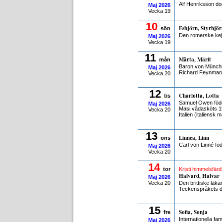
Alf Henriksson d
Maj
2026
Vecka 19
10
Esbjörn, Styrbjör
sön
Den romerske ke
Maj
2026
Vecka 19
11
Märta, Märit
mån
Baron von Münchha
Maj
2026
Richard Feynman 
Vecka 20
12
Charlotta, Lotta
tis
Samuel Owen födde
Maj
2026
Masi vådasköts 19
Vecka 20
Italien (italiensk
13
Linnea, Linn
ons
Carl von Linné fö
Maj
2026
Vecka 20
14
tor
Kristi himmelsfär
Halvard, Halvar
Maj
2026
Vecka 20
Den brittiske läk
Teckenspråkets d
15
Sofia, Sonja
fre
Internationella fa
Maj
2026