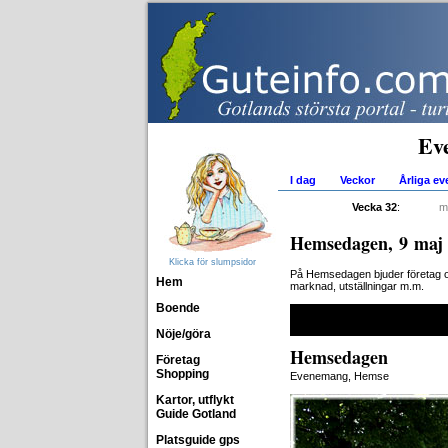
Ev
I dag
Veckor
Årliga e
Vecka 32
:
m
Hemsedagen, 9 maj
Klicka för slumpsidor
På Hemsedagen bjuder företag och
Hem
marknad, utställningar m.m.
Boende
Nöje/göra
Hemsedagen
Företag
Shopping
Evenemang, Hemse
Kartor, utflykt
Guide Gotland
Platsguide gps