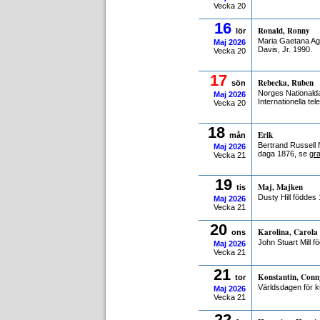
Vecka 20
16
Ronald, Ronny
lör
Maria Gaetana Ag
Maj
2026
Davis, Jr. 1990.
Vecka 20
17
Rebecka, Ruben
sön
Norges Nationald
Maj
2026
Internationella t
Vecka 20
18
Erik
mån
Bertrand Russell f
Maj
2026
daga 1876, se
gr
Vecka 21
19
Maj, Majken
tis
Dusty Hill föddes
Maj
2026
Vecka 21
20
Karolina, Carola
ons
John Stuart Mill f
Maj
2026
Vecka 21
21
Konstantin, Conn
tor
Världsdagen för ku
Maj
2026
Vecka 21
22