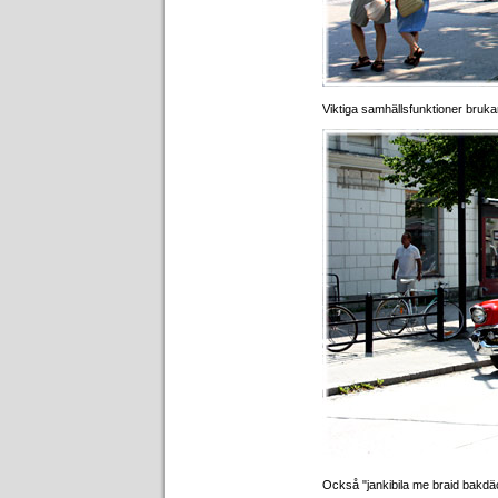
Viktiga samhällsfunktioner bruka
Också "jankibila me braid bakdä