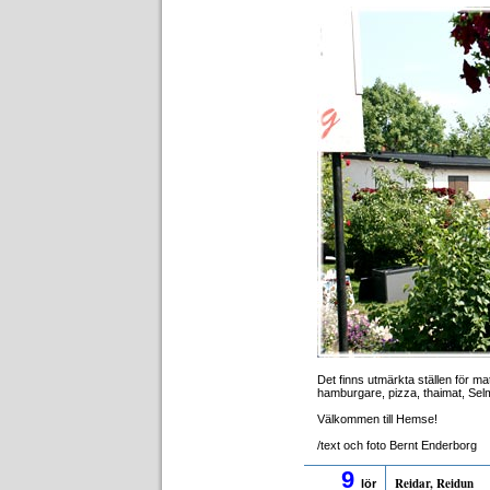
Det finns utmärkta ställen för m
hamburgare, pizza, thaimat, Sel
Välkommen till Hemse!
/text och foto Bernt Enderborg
9
Reidar, Reidun
lör