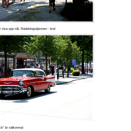
r visa upp nåt. Räddningstjänsten - bra!
ck" är välkomna!