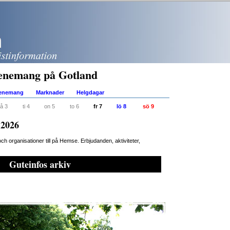
enemang på Gotland
venemang
Marknader
Helgdagar
å 3
ti 4
on 5
to 6
fr 7
lö 8
sö 9
 2026
 organisationer till på Hemse. Erbjudanden, aktiviteter,
Guteinfos arkiv