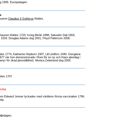
og 1995. Europadagen.
n
jsaren
Claudius II Gothicus
föddes.
usen föddes 1720, Irving Berlin 1888, Salvador Dali 1904,
1918. Douglas Adams dog 2001, Floyd Patterson 2006.
s 1774, Katharine Hepburn 1907, Lill Lindfors 1940. Giorgiana
77 när hon demonstrerade i Rom för en ny och friare abortlag i
 martyr för ökad jämställdhet). Monica Zetterlund dog 2005.
ddes 1707.
dsdag
aren Edward Jenner lyckades med världens första vaccination 1796.
ag.
miljedagen.