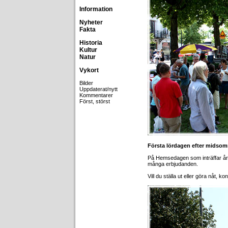
Information
Nyheter
Fakta
Historia
Kultur
Natur
Vykort
Bilder
Uppdaterat/nytt
Kommentarer
Först, störst
Första lördagen efter midso
På Hemsedagen som inträffar årli
många erbjudanden.
Vill du ställa ut eller göra nåt,