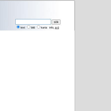
text
bild
karta
info
,
a-ö