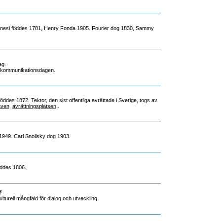
nesi föddes 1781, Henry Fonda 1905. Fourier dog 1830, Sammy
ag.
elekommunikationsdagen.
öddes 1872. Tektor, den sist offentliga avrättade i Sverige, togs av
aven
,
avrättningsplatsen
,.
 1949. Carl Snoilsky dog 1903.
öddes 1806.
y
lturell mångfald för dialog och utveckling.