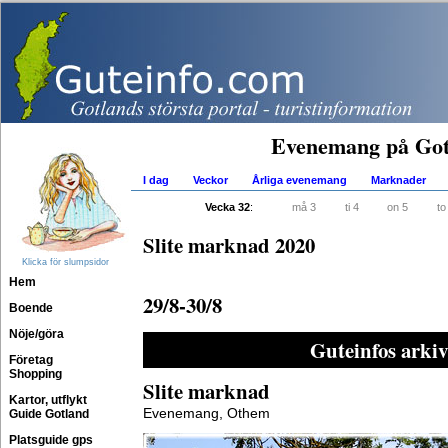
Evenemang på Got
I dag
Veckor
Årliga evenemang
Marknader
Vecka 32
:
må 3
ti 4
on 5
to
Slite marknad 2020
Klicka för slumpsidor
Hem
29/8-30/8
Boende
Nöje/göra
Guteinfos arkiv
Företag
Shopping
Slite marknad
Kartor, utflykt
Evenemang, Othem
Guide Gotland
Platsguide gps