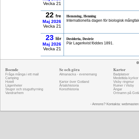
Vecka 21
22
Hemming, Henning
fre
Internationella dagen för biologisk mångfal
Maj
2026
Vecka 21
23
Desideria, Desirée
lör
Pär Lagerkvist föddes 1891.
Maj
2026
Vecka 21
6
Boende
Se och göra
Kartor
Fråga många i ett mail
Almanacka - evenemang
Badplatser
Camping
Medeltida kyrkor
Hotell
Kartor över Gotland
Visby ringmur
Lägenheter
Årtalshistoria
Ruiner i Visby
Stugor och stuguthyrning
Konsthistoria
Ängar
Vandrarhem
Ortnamn på Gotl
- Annons? Kontakta: webmaster@