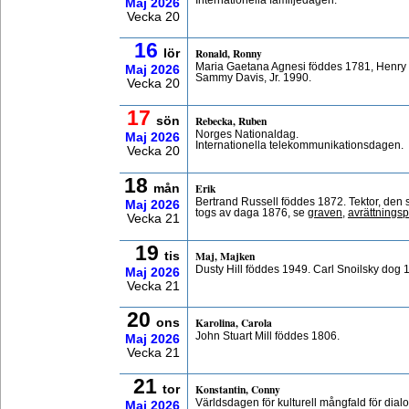
Internationella familjedagen.
Maj
2026
Vecka 20
16
Ronald, Ronny
lör
Maria Gaetana Agnesi föddes 1781, Henry 
Maj
2026
Sammy Davis, Jr. 1990.
Vecka 20
17
Rebecka, Ruben
sön
Norges Nationaldag.
Maj
2026
Internationella telekommunikationsdagen.
Vecka 20
18
Erik
mån
Bertrand Russell föddes 1872. Tektor, den si
Maj
2026
togs av daga 1876, se
graven
,
avrättningsp
Vecka 21
19
Maj, Majken
tis
Dusty Hill föddes 1949. Carl Snoilsky dog 
Maj
2026
Vecka 21
20
Karolina, Carola
ons
John Stuart Mill föddes 1806.
Maj
2026
Vecka 21
21
Konstantin, Conny
tor
Världsdagen för kulturell mångfald för dial
Maj
2026