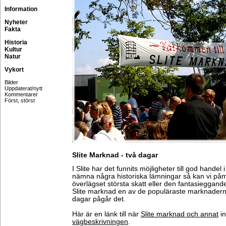
Information
Nyheter
Fakta
Historia
Kultur
Natur
Vykort
Bilder
Uppdaterat/nytt
Kommentarer
Först, störst
Slite Marknad - två dagar
I Slite har det funnits möjligheter till god handel 
nämna några historiska lämningar så kan vi på
överlägset största skatt eller den fantasieggan
Slite marknad en av de populäraste marknaderna
dagar pågår det.
Här är en länk till när
Slite marknad och annat
in
vägbeskrivningen
.