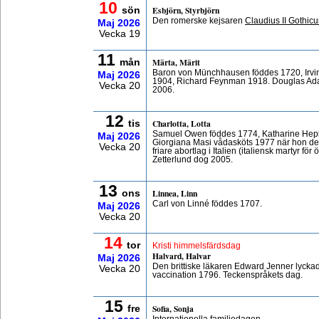
10
Esbjörn, Styrbjörn
sön
Den romerske kejsaren
Claudius II Gothicu
Maj
2026
Vecka 19
11
Märta, Märit
mån
Baron von Münchhausen föddes 1720, Irvin
Maj
2026
1904, Richard Feynman 1918. Douglas Ada
Vecka 20
2006.
12
Charlotta, Lotta
tis
Samuel Owen föddes 1774, Katharine Hepbu
Maj
2026
Giorgiana Masi vådasköts 1977 när hon de
Vecka 20
friare abortlag i Italien (italiensk martyr fö
Zetterlund dog 2005.
13
Linnea, Linn
ons
Carl von Linné föddes 1707.
Maj
2026
Vecka 20
14
tor
Kristi himmelsfärdsdag
Halvard, Halvar
Maj
2026
Den brittiske läkaren Edward Jenner lycka
Vecka 20
vaccination 1796. Teckenspråkets dag.
15
Sofia, Sonja
fre