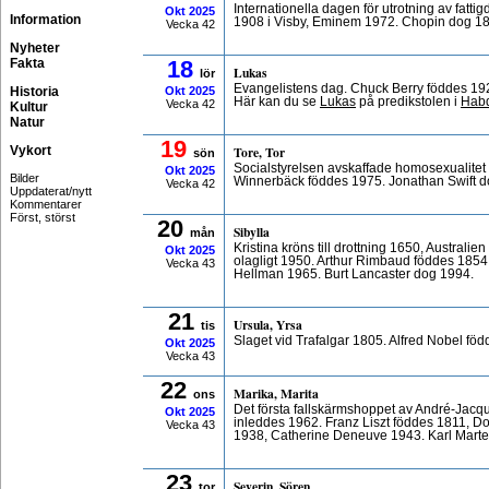
Internationella dagen för utrotning av fatti
Okt
2025
Information
1908 i Visby, Eminem 1972. Chopin dog 1
Vecka 42
Nyheter
Fakta
18
Lukas
lör
Evangelistens dag. Chuck Berry föddes 1
Historia
Okt
2025
Här kan du se
Lukas
på predikstolen i
Hab
Vecka 42
Kultur
Natur
19
Vykort
Tore, Tor
sön
Socialstyrelsen avskaffade homosexualitet
Okt
2025
Bilder
Winnerbäck föddes 1975. Jonathan Swift d
Vecka 42
Uppdaterat/nytt
Kommentarer
Först, störst
20
Sibylla
mån
Kristina kröns till drottning 1650, Australi
Okt
2025
olagligt 1950. Arthur Rimbaud föddes 185
Vecka 43
Hellman 1965. Burt Lancaster dog 1994.
21
Ursula, Yrsa
tis
Slaget vid Trafalgar 1805. Alfred Nobel föd
Okt
2025
Vecka 43
22
Marika, Marita
ons
Det första fallskärmshoppet av André-Jacq
Okt
2025
inleddes 1962. Franz Liszt föddes 1811, D
Vecka 43
1938, Catherine Deneuve 1943. Karl Martel
23
Severin, Sören
tor