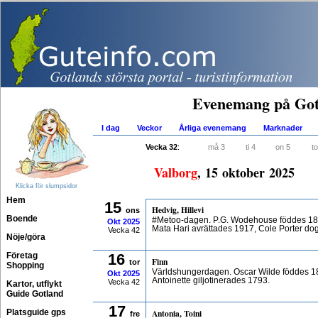
Evenemang på Got
I dag
Veckor
Årliga evenemang
Marknader
Vecka 32
:
må 3
ti 4
on 5
to
Valborg
, 15 oktober 2025
Klicka för slumpsidor
Hem
15
Hedvig, Hillevi
ons
Boende
#Metoo-dagen. P.G. Wodehouse föddes 18
Okt
2025
Mata Hari avrättades 1917, Cole Porter do
Vecka 42
Nöje/göra
Företag
16
Finn
tor
Shopping
Världshungerdagen. Oscar Wilde föddes 1
Okt
2025
Antoinette giljotinerades 1793.
Vecka 42
Kartor, utflykt
Guide Gotland
17
Platsguide gps
Antonia, Toini
fre