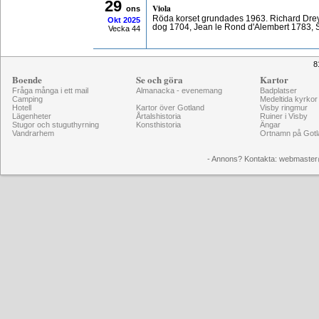
29
Viola
ons
Röda korset grundades 1963. Richard Dre
Okt
2025
dog 1704, Jean le Rond d'Alembert 1783,
Vecka 44
8
Boende
Se och göra
Kartor
Fråga många i ett mail
Almanacka - evenemang
Badplatser
Camping
Medeltida kyrkor
Hotell
Kartor över Gotland
Visby ringmur
Lägenheter
Årtalshistoria
Ruiner i Visby
Stugor och stuguthyrning
Konsthistoria
Ängar
Vandrarhem
Ortnamn på Gotl
- Annons? Kontakta: webmaster@