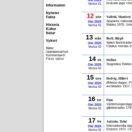
Okt
2025
brukade jaga 'chic
Vecka 41
Information
Nyheter
12
Valfrid, Manfred
Fakta
sön
Spaniens national
Okt
2025
Historia
föddes 1976, Jo
Vecka 41
Kultur
Natur
13
Berit, Birgit
mån
Vykort
Italien återinträd
Okt
2025
Cladius mördas 5
Vecka 42
Bilder
Uppdaterat/nytt
Kommentarer
14
Först, störst
Stellan
tis
Stagnelius födde
Okt
2025
Vecka 42
15
Hedvig, Hillevi
ons
#Metoo-dagen. P.
Okt
2025
avrättades 1917, 
Vecka 42
16
Finn
tor
Världshungerdage
Okt
2025
giljotinerades 179
Vecka 42
17
Antonia, Toini
fre
Internationella da
Okt
2025
Eminem 1972. Cho
Vecka 42