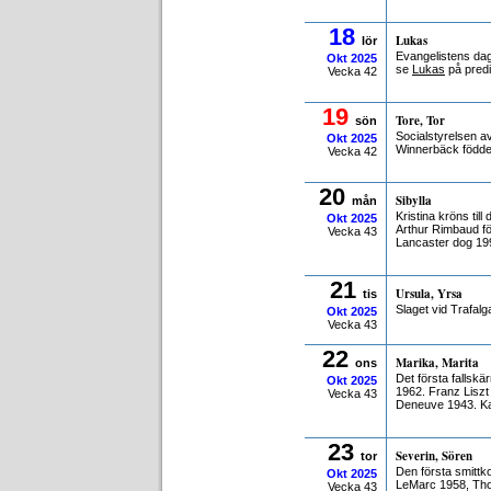
18
Lukas
lör
Evangelistens da
Okt
2025
se
Lukas
på predi
Vecka 42
19
Tore, Tor
sön
Socialstyrelsen 
Okt
2025
Winnerbäck födde
Vecka 42
20
Sibylla
mån
Kristina kröns til
Okt
2025
Arthur Rimbaud f
Vecka 43
Lancaster dog 19
21
Ursula, Yrsa
tis
Slaget vid Trafalg
Okt
2025
Vecka 43
22
Marika, Marita
ons
Det första fallsk
Okt
2025
1962. Franz Liszt
Vecka 43
Deneuve 1943. Kar
23
Severin, Sören
tor
Den första smittk
Okt
2025
LeMarc 1958, Th
Vecka 43