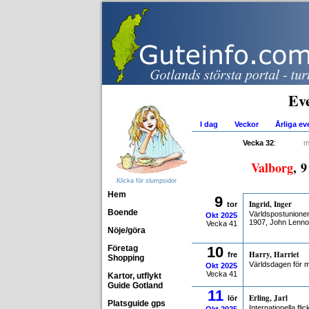
Ev
I dag
Veckor
Årliga e
Vecka 32
:
m
Valborg
, 
Klicka för slumpsidor
Hem
9
Ingrid, Inger
tor
Boende
Världspostunionen
Okt
2025
1907, John Lenno
Vecka 41
Nöje/göra
Företag
10
Harry, Harriet
fre
Shopping
Världsdagen för m
Okt
2025
Vecka 41
Kartor, utflykt
Guide Gotland
11
Erling, Jarl
lör
Platsguide gps
Internationella fl