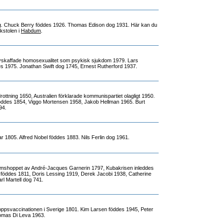
g. Chuck Berry föddes 1926. Thomas Edison dog 1931. Här kan du
kstolen i
Habdum
.
avskaffade homosexualitet som psykisk sjukdom 1979. Lars
s 1975. Jonathan Swift dog 1745, Ernest Rutherford 1937.
l drottning 1650, Australien förklarade kommunispartiet olagligt 1950.
öddes 1854, Viggo Mortensen 1958, Jakob Hellman 1965. Burt
94.
ar 1805. Alfred Nobel föddes 1883. Nils Ferlin dog 1961.
ärmshoppet av André-Jacques Garnerin 1797, Kubakrisen inleddes
 föddes 1811, Doris Lessing 1919, Derek Jacobi 1938, Catherine
l Martell dog 741.
oppsvaccinationen i Sverige 1801. Kim Larsen föddes 1945, Peter
omas Di Leva 1963.