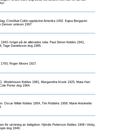
ks'.
dag, Cristóbal Colón upptäckte Amerika 1492. Kajsa Bergqvist
hn Denver omkom 1997.
er 1943 i kriget på de allierades sida. Paul Simon föddes 1941,
4, Tage Danielsson dog 1985.
s 1793, Roger Moore 1927.
G. Wodehouse föddes 1881, Margaretha Krook 1925. Mata Hari
Cole Porter dog 1964.
n. Oscar Wilde föddes 1854, Tim Robbins 1958. Marie Antoinette
3.
gen för utrotning av fattigdom. Hjördis Petterson föddes 1908 i Visby,
pin dog 1849.