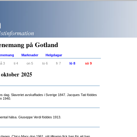
enemang på Gotland
venemang
Marknader
Helgdagar
å 3
ti 4
on 5
to 6
fr 7
lö 8
sö 9
9 oktober 2025
s dag. Slaveriet avskaffades i Sverige 1847. Jacques Tati föddes
n 1940.
ental hälsa. Giuseppe Verdi föddes 1913.
ickdagen. Chico Marx dog 1961, sitt tillnamn fick han för att han