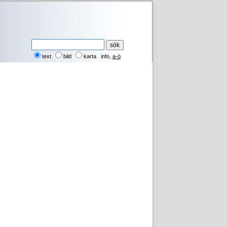
text
bild
karta
info
,
a-ö