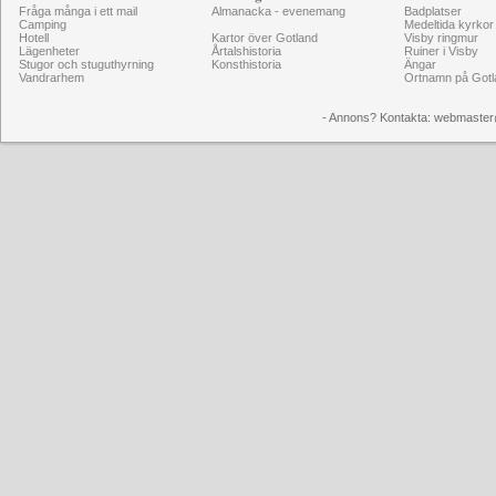
Fråga många i ett mail
Almanacka - evenemang
Badplatser
Camping
Medeltida kyrkor
Hotell
Kartor över Gotland
Visby ringmur
Lägenheter
Årtalshistoria
Ruiner i Visby
Stugor och stuguthyrning
Konsthistoria
Ängar
Vandrarhem
Ortnamn på Gotl
- Annons? Kontakta: webmaster@