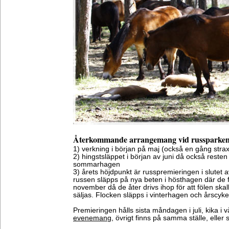
Återkommande arrangemang vid russparke
1) verkning i början på maj (också en gång strax 
2) hingstsläppet i början av juni då också resten av
sommarhagen
3) årets höjdpunkt är russpremieringen i slutet a
russen släpps på nya beten i hösthagen där de får
november då de åter drivs ihop för att fölen skall 
säljas. Flocken släpps i vinterhagen och årscyke
Premieringen hålls sista måndagen i juli, kika i 
evenemang
, övrigt finns på samma ställe, eller