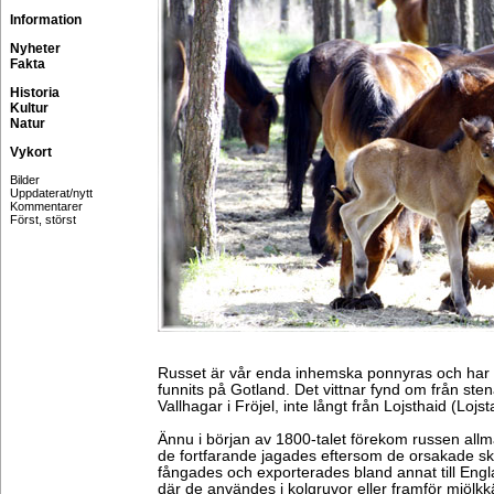
Information
Nyheter
Fakta
Historia
Kultur
Natur
Vykort
Bilder
Uppdaterat/nytt
Kommentarer
Först, störst
Russet är vår enda inhemska ponnyras och har 
funnits på Gotland. Det vittnar fynd om från ste
Vallhagar i Fröjel, inte långt från Lojsthaid (Lojst
Ännu i början av 1800-talet förekom russen allm
de fortfarande jagades eftersom de orsakade sk
fångades och exporterades bland annat till Eng
där de användes i kolgruvor eller framför mjölkkä