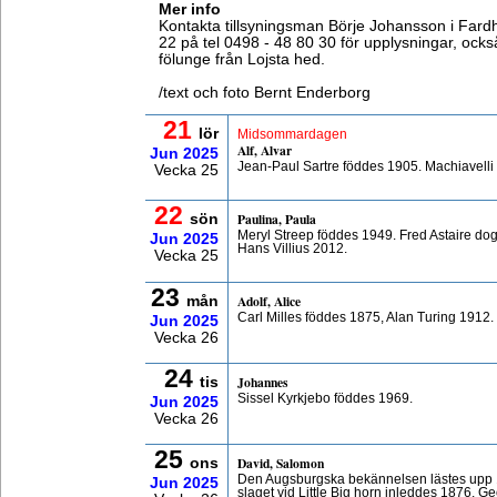
Mer info
Kontakta tillsyningsman Börje Johansson i Fardh
22 på tel 0498 - 48 80 30 för upplysningar, ocks
fölunge från Lojsta hed.
/text och foto Bernt Enderborg
21
lör
Midsommardagen
Alf, Alvar
Jun
2025
Jean-Paul Sartre föddes 1905. Machiavelli
Vecka 25
22
Paulina, Paula
sön
Meryl Streep föddes 1949. Fred Astaire do
Jun
2025
Hans Villius 2012.
Vecka 25
23
Adolf, Alice
mån
Carl Milles föddes 1875, Alan Turing 1912
Jun
2025
Vecka 26
24
Johannes
tis
Sissel Kyrkjebo föddes 1969.
Jun
2025
Vecka 26
25
David, Salomon
ons
Den Augsburgska bekännelsen lästes upp 1
Jun
2025
slaget vid Little Big horn inleddes 1876, 