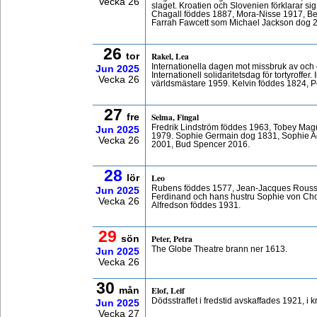
Vecka 26
slaget. Kroatien och Slovenien förklarar si
Chagall föddes 1887, Mora-Nisse 1917, B
Farrah Fawcett som Michael Jackson dog 
26
Rakel, Lea
tor
Internationella dagen mot missbruk av och 
Jun
2025
Internationell solidaritetsdag för tortyroffe
Vecka 26
världsmästare 1959. Kelvin föddes 1824, P
27
Selma, Fingal
fre
Fredrik Lindström föddes 1963, Tobey Mag
Jun
2025
1979. Sophie Germain dog 1831, Sophie A
Vecka 26
2001, Bud Spencer 2016.
28
Leo
lör
Rubens föddes 1577, Jean-Jacques Rouss
Jun
2025
Ferdinand och hans hustru Sophie von Ch
Vecka 26
Alfredson föddes 1931.
29
Peter, Petra
sön
The Globe Theatre brann ner 1613.
Jun
2025
Vecka 26
30
Elof, Leif
mån
Dödsstraffet i fredstid avskaffades 1921, i k
Jun
2025
Vecka 27