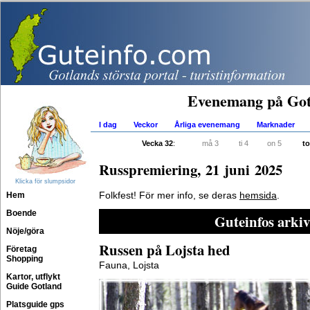
Evenemang på Got
I dag
Veckor
Årliga evenemang
Marknader
Vecka 32
:
må 3
ti 4
on 5
to
Russpremiering, 21 juni 2025
Klicka för slumpsidor
Hem
Folkfest! För mer info, se deras
hemsida
.
Boende
Guteinfos arkiv
Nöje/göra
Russen på Lojsta hed
Företag
Shopping
Fauna, Lojsta
Kartor, utflykt
Guide Gotland
Platsguide gps