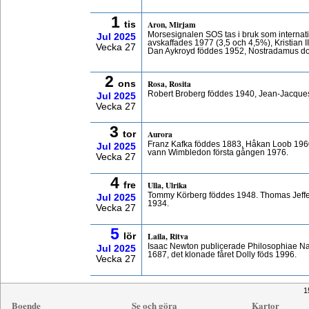
1
Aron, Mirjam
tis
Morsesignalen SOS tas i bruk som internat
Jul
2025
avskaffades 1977 (3,5 och 4,5%), Kristian 
Vecka 27
Dan Aykroyd föddes 1952, Nostradamus do
2
Rosa, Rosita
ons
Robert Broberg föddes 1940, Jean-Jacqu
Jul
2025
Vecka 27
3
Aurora
tor
Franz Kafka föddes 1883, Håkan Loob 1960
Jul
2025
vann Wimbledon första gången 1976.
Vecka 27
4
Ulla, Ulrika
fre
Tommy Körberg föddes 1948. Thomas Jeffe
Jul
2025
1934.
Vecka 27
5
Laila, Ritva
lör
Isaac Newton publicerade Philosophiae Nat
Jul
2025
1687, det klonade fåret Dolly föds 1996.
Vecka 27
1
Boende
Se och göra
Kartor