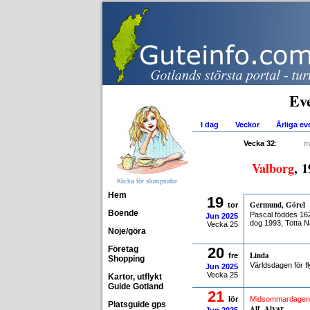
Ev
I dag
Veckor
Årliga e
Vecka 32
:
m
Valborg
, 
Klicka för slumpsidor
Hem
19
Germund, Görel
tor
Boende
Pascal föddes 16
Jun
2025
dog 1993, Totta N
Vecka 25
Nöje/göra
Företag
20
Linda
fre
Shopping
Världsdagen för f
Jun
2025
Vecka 25
Kartor, utflykt
Guide Gotland
21
lör
Midsommardagen
Platsguide gps
Alf, Alvar