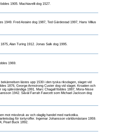
föddes 1905. Machiavelli dog 1527.
es 1949. Fred Astaire dog 1987, Ted Gärdestad 1997, Hans Villius
s 1875, Alan Turing 1912. Jonas Salk dog 1995.
öddes 1969.
ekännelsen lästes upp 1530 i den tyska riksdagen, slaget vid
nleddes 1876, George Armstrong Custer dog vid slaget. Kroatien och
ar sig självständiga 1991. Marc Chagall föddes 1887, Mora-Nisse
ansson 1942. Såväl Farrah Fawcett som Michael Jackson dog
agen mot missbruk av och olaglig handel med narkotika.
idaritetsdag för tortyroffer. Ingemar Johansson världsmästare 1959.
4, Pearl Buck 1892.