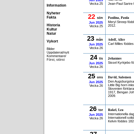
Jun
2025
Vecka 25
Jean-Paul Sartre 
Information
Nyheter
22
Fakta
Paulina, Paula
sön
Meryl Streep född
Jun
2025
Historia
2012.
Vecka 25
Kultur
Natur
23
Adolf, Alice
mån
Vykort
Carl Milles födde
Jun
2025
Vecka 26
Bilder
Uppdaterat/nytt
24
Kommentarer
Johannes
tis
Först, störst
Sissel Kyrkjebo f
Jun
2025
Vecka 26
25
David, Salomon
ons
Den Augsburgska b
Jun
2025
Little Big horn i
Vecka 26
Slovenien förklar
1917, Bengan Joh
2009.
26
Rakel, Lea
tor
Internationella d
Jun
2025
Internationell sol
Vecka 26
Kelvin föddes 182