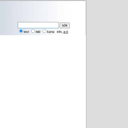
text
bild
karta
info
,
a-ö