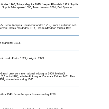
m föddes 1963, Tobey Maguire 1975, Jesper Rönndahl 1979. Sophie
, Sophie Adlersparre 1895, Tove Jansson 2001, Bud Spencer
77, Jean-Jacques Rousseau föddes 1712, Franz Ferdinand och
ie von Chotek mördades 1914, Hasse Alfredson föddes 1931.
e brann ner 1613.
dstid avskaffades 1921, i krigstid 1973.
 tas i bruk som internationell nödsignal 1908, Mellanöl
(3,5 och 4,5%), Kristian II, kung av Danmark föddes 1481, Dan
952, Nostradamus dog 1566 .
öddes 1940, Jean-Jacques Rousseau dog 1778.