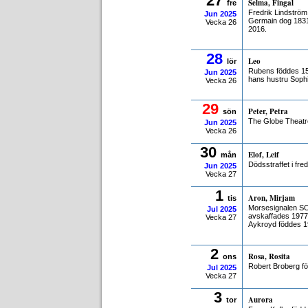
27
Selma, Fingal
fre
Fredrik Lindströ
Jun
2025
Germain dog 1831
Vecka 26
2016.
28
Leo
lör
Rubens föddes 15
Jun
2025
hans hustru Soph
Vecka 26
29
Peter, Petra
sön
The Globe Theatr
Jun
2025
Vecka 26
30
Elof, Leif
mån
Dödsstraffet i fre
Jun
2025
Vecka 27
1
Aron, Mirjam
tis
Morsesignalen SOS
Jul
2025
avskaffades 1977 
Vecka 27
Aykroyd föddes 1
2
Rosa, Rosita
ons
Robert Broberg f
Jul
2025
Vecka 27
3
Aurora
tor