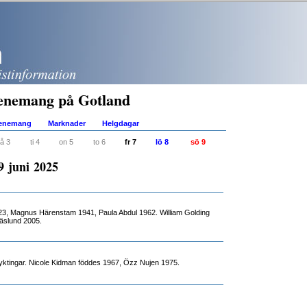
enemang på Gotland
venemang
Marknader
Helgdagar
å 3
ti 4
on 5
to 6
fr 7
lö 8
sö 9
19 juni 2025
23, Magnus Härenstam 1941, Paula Abdul 1962. William Golding
äslund 2005.
lyktingar. Nicole Kidman föddes 1967, Özz Nujen 1975.