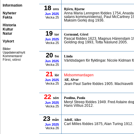
Information
18
Björn, Bjarne
ons
Nyheter
Anna Maria Lenngren föddes 1754, Anasta
Jun
2025
satans kommunisterna), Paul McCartney 1
Fakta
Vecka 25
Maksim Gorkij dog 1936.
Historia
Kultur
19
Natur
Germund, Görel
tor
Pascal föddes 1623, Magnus Härenstam 19
Jun
2025
Vykort
Golding dog 1993, Totta Näslund 2005.
Vecka 25
Bilder
Uppdaterat/nytt
20
Linda
Kommentarer
fre
Först, störst
Världsdagen för flyktingar. Nicole Kidman
Jun
2025
Vecka 25
21
lör
Midsommardagen
Alf, Alvar
Jun
2025
Vecka 25
Jean-Paul Sartre föddes 1905. Machiavelli
22
Paulina, Paula
sön
Meryl Streep föddes 1949. Fred Astaire do
Jun
2025
Hans Villius 2012.
Vecka 25
23
Adolf, Alice
mån
Carl Milles föddes 1875, Alan Turing 1912
Jun
2025
Vecka 26