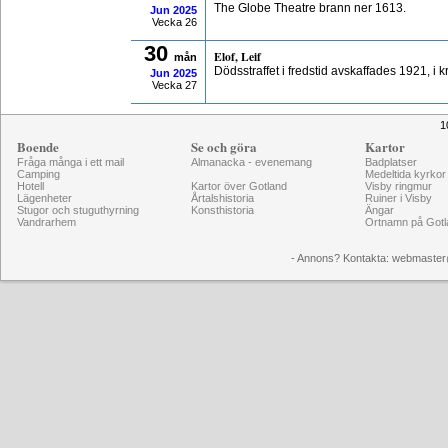
The Globe Theatre brann ner 1613.
Jun
2025
Vecka 26
30
Elof, Leif
mån
Dödsstraffet i fredstid avskaffades 1921, i k
Jun
2025
Vecka 27
1
Boende
Se och göra
Kartor
Fråga många i ett mail
Almanacka - evenemang
Badplatser
Camping
Medeltida kyrkor
Hotell
Kartor över Gotland
Visby ringmur
Lägenheter
Årtalshistoria
Ruiner i Visby
Stugor och stuguthyrning
Konsthistoria
Ängar
Vandrarhem
Ortnamn på Gotl
- Annons? Kontakta: webmaster@