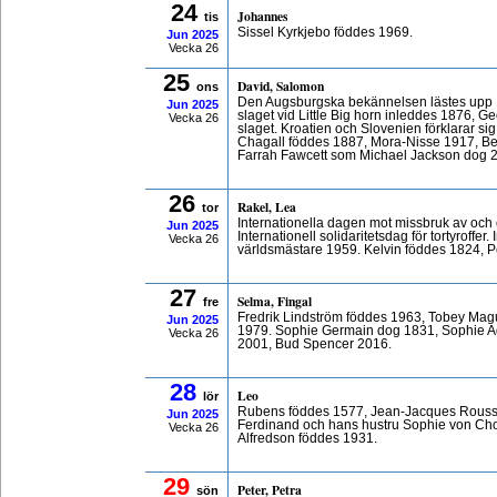
24
Johannes
tis
Sissel Kyrkjebo föddes 1969.
Jun
2025
Vecka 26
25
David, Salomon
ons
Den Augsburgska bekännelsen lästes upp 1
Jun
2025
slaget vid Little Big horn inleddes 1876, 
Vecka 26
slaget. Kroatien och Slovenien förklarar si
Chagall föddes 1887, Mora-Nisse 1917, B
Farrah Fawcett som Michael Jackson dog 
26
Rakel, Lea
tor
Internationella dagen mot missbruk av och 
Jun
2025
Internationell solidaritetsdag för tortyroffe
Vecka 26
världsmästare 1959. Kelvin föddes 1824, P
27
Selma, Fingal
fre
Fredrik Lindström föddes 1963, Tobey Mag
Jun
2025
1979. Sophie Germain dog 1831, Sophie A
Vecka 26
2001, Bud Spencer 2016.
28
Leo
lör
Rubens föddes 1577, Jean-Jacques Rouss
Jun
2025
Ferdinand och hans hustru Sophie von Ch
Vecka 26
Alfredson föddes 1931.
29
Peter, Petra
sön