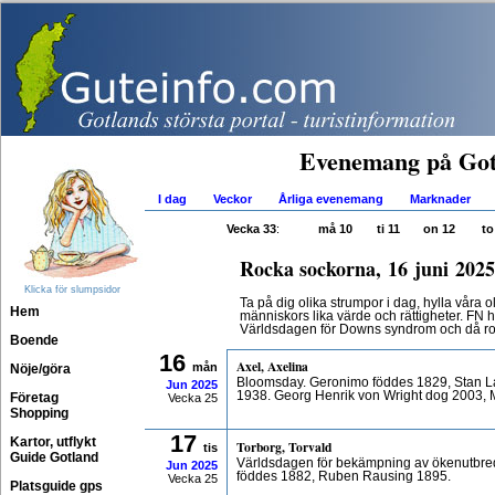
Evenemang på Got
I dag
Veckor
Årliga evenemang
Marknader
Vecka 33
:
må 10
ti 11
on 12
to
Rocka sockorna, 16 juni 2025
Klicka för slumpsidor
Ta på dig olika strumpor i dag, hylla våra ol
Hem
människors lika värde och rättigheter. FN ha
Världsdagen för Downs syndrom och då roc
Boende
16
Axel, Axelina
mån
Nöje/göra
Bloomsday. Geronimo föddes 1829, Stan La
Jun
2025
1938. Georg Henrik von Wright dog 2003, 
Företag
Vecka 25
Shopping
17
Kartor, utflykt
Torborg, Torvald
tis
Guide Gotland
Världsdagen för bekämpning av ökenutbredn
Jun
2025
föddes 1882, Ruben Rausing 1895.
Vecka 25
Platsguide gps