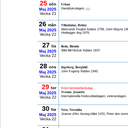
25
sön
Urban
Handduksdagen,
.
Maj
2025
info
Vecka 21
26
mån
Vilhelmina, Helmy
Aleksandr Pusjkin föddes 1799, John Wayne 190
Maj
2025
Heidegger dog 1976.
Vecka 22
27
tis
Beda, Blenda
Wild Bill Hickok föddes 1837.
Maj
2025
Vecka 22
28
ons
Ingeborg, Borghild
John Fogerty föddes 1945.
Maj
2025
Vecka 22
29
tor
Kristi himmelsfärdsdag
Yvonne, Jeanette
Maj
2025
Internationella fredssoldatdagen, veterandagen.
Vecka 22
30
fre
Vera, Veronika
Jeanne d’Arc besteg bålet 1431, Peter den stor
Maj
2025
Vecka 22