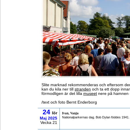
Slite marknad rekommenderas och eftersom den i
kan du kila ner till
stranden
och ta ett dopp innan
förmodligen är det lilla
museet
nere på hamnen 
/text och foto Bernt Enderborg
24
lör
Ivan, Vanja
Nationalparkernas dag. Bob Dylan föddes 1941.
Maj
2025
Vecka 21