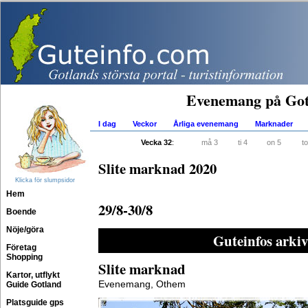
Evenemang på Got
I dag
Veckor
Årliga evenemang
Marknader
Vecka 32
:
må 3
ti 4
on 5
to
Slite marknad 2020
Klicka för slumpsidor
Hem
29/8-30/8
Boende
Nöje/göra
Guteinfos arkiv
Företag
Shopping
Slite marknad
Kartor, utflykt
Evenemang, Othem
Guide Gotland
Platsguide gps