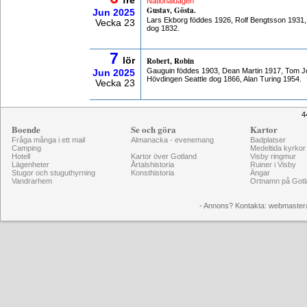
fre
Nationaldagen
Gustav, Gösta.
Jun
2025
Lars Ekborg föddes 1926, Rolf Bengtsson 1931
Vecka 23
dog 1832.
7
lör
Robert, Robin
Gauguin föddes 1903, Dean Martin 1917, Tom 
Jun
2025
Hövdingen Seattle dog 1866, Alan Turing 1954.
Vecka 23
4
Boende
Se och göra
Kartor
Fråga många i ett mail
Almanacka - evenemang
Badplatser
Camping
Medeltida kyrkor
Hotell
Kartor över Gotland
Visby ringmur
Lägenheter
Årtalshistoria
Ruiner i Visby
Stugor och stuguthyrning
Konsthistoria
Ängar
Vandrarhem
Ortnamn på Gotl
- Annons? Kontakta: webmaster@