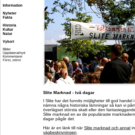
Information
Nyheter
Fakta
Historia
Kultur
Natur
Vykort
Bilder
Uppdaterat/nytt
Kommentarer
Först, störst
Slite Marknad - två dagar
I Slite har det funnits möjligheter till god handel 
nämna några historiska lämningar så kan vi på
överlägset största skatt eller den fantasieggan
Slite marknad en av de populäraste marknaderna
dagar pågår det.
Här är en länk till när
Slite marknad och annat
in
vägbeskrivningen
.