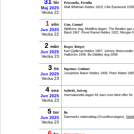
31
lör
Petronella, Pernilla
Walt Whitman föddes 1819, Clint Eastwood 1930
Maj
2025
Vecka 22
1
sön
Gun, Gunnel
Mjölkens dag, Mobilfria dagen. The Beatles gav 
Jun
2025
Band 1967. Povel Ramel föddes 1922, Morgan 
Vecka 22
2
mån
Roger, Rutger
Karl Gjellerup föddes 1857, Johnny Weissmuller
Jun
2025
Hallström 1946. Bo Diddley dog 2008.
Vecka 23
3
tis
Ingemar, Gudmar
Joséphine Baker föddes 1906, Peter Mattei 196
Jun
2025
Vecka 23
4
ons
Solbritt, Solveig
Internationella dagen för barn som blivit offer fö
Jun
2025
Vecka 23
5
tor
Bo
Danmarks nationaldag (Grundlovsdagen).
Värld
Jun
2025
Vecka 23
6