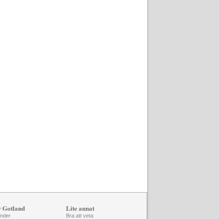
r Gotland
Lite annat
änder
Bra att veta