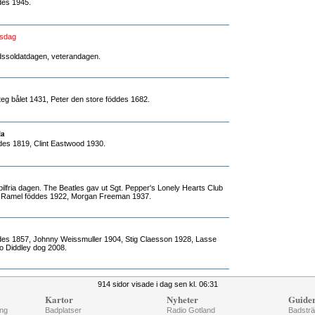
des 1945.
dsdag
redssoldatdagen, veterandagen.
eg bålet 1431, Peter den store föddes 1682.
la
des 1819, Clint Eastwood 1930.
ilfria dagen. The Beatles gav ut Sgt. Pepper's Lonely Hearts Club
 Ramel föddes 1922, Morgan Freeman 1937.
ddes 1857, Johnny Weissmuller 1904, Stig Claesson 1928, Lasse
o Diddley dog 2008.
914 sidor visade i dag sen kl. 06:31
Kartor
Nyheter
Guide
ng
Badplatser
Radio Gotland
Badstr