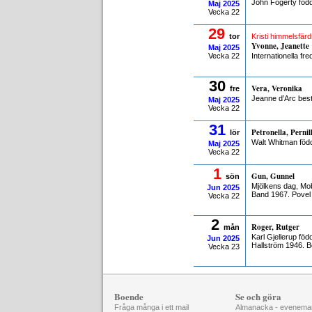
John Fogerty föd
Maj
2025
Vecka 22
29
tor
Kristi himmelsfär
Yvonne, Jeanette
Maj
2025
Vecka 22
Internationella f
30
Vera, Veronika
fre
Jeanne d’Arc best
Maj
2025
Vecka 22
31
Petronella, Pernil
lör
Walt Whitman föd
Maj
2025
Vecka 22
1
Gun, Gunnel
sön
Mjölkens dag, Mob
Jun
2025
Band 1967. Povel
Vecka 22
2
Roger, Rutger
mån
Karl Gjellerup fö
Jun
2025
Hallström 1946. B
Vecka 23
Boende
Se och göra
Fråga många i ett mail
Almanacka - evenema