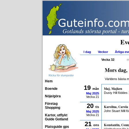
Ev
I dag
Veckor
Årliga e
Vecka 32
:
m
Mors dag,
Klicka för slumpsidor
Världens bästa 
Hem
19
Maj, Majken
Boende
mån
Dusty Hill föddes
Maj
2025
Nöje/göra
Vecka 21
Företag
20
Karolina, Carola
tis
Shopping
John Stuart Mill f
Maj
2025
Kartor, utflykt
Vecka 21
Guide Gotland
21
Konstantin, Conn
ons
Platsguide gps