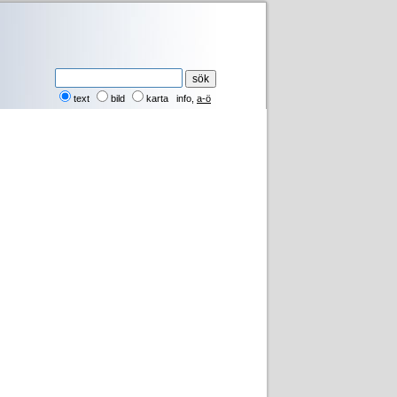
text
bild
karta
info
,
a-ö