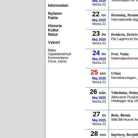
Världsdagen för ku
Maj
2025
Vecka 21
Information
22
Nyheter
Hemming, Henni
tor
Fakta
Internationella da
Maj
2025
Vecka 21
Historia
Kultur
23
Desideria, Desirée
Natur
fre
Pär Lagerkvist fö
Maj
2025
Vykort
Vecka 21
Bilder
24
Ivan, Vanja
Uppdaterat/nytt
lör
Kommentarer
Nationalparkerna
Maj
2025
Först, störst
Vecka 21
25
Urban
sön
Handduksdagen,
Maj
2025
Vecka 21
26
Vilhelmina, Helm
mån
Aleksandr Pusjki
Maj
2025
Heidegger dog 19
Vecka 22
27
Beda, Blenda
tis
Wild Bill Hickok f
Maj
2025
Vecka 22
28
Ingeborg, Borghil
ons