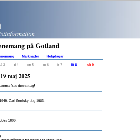
enemang på Gotland
venemang
Marknader
Helgdagar
å 3
ti 4
on 5
to 6
fr 7
lö 8
sö 9
 19 maj 2025
mamma firas denna dag!
 1949. Carl Snoilsky dog 1903.
öddes 1806.
y